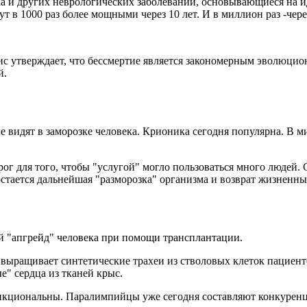
ака и других неврологических заболеваний, основывающиеся на 
 в 1000 раз более мощными через 10 лет. И в миллион раз -чере
 утверждает, что бессмертие является закономерным эволюцион
й.
идят в заморозке человека. Крионика сегодня популярна. В мир
ог для того, чтобы "услугой" могло пользоваться много людей. С
стается дальнейшая "разморозка" организма и возврат жизненны
й "апгрейд" человека при помощи трансплантации.
gy выращивает синтетические трахеи из стволовых клеток пациен
е" сердца из тканей крыс.
нкциональны. Паралимпийцы уже сегодня составляют конкурен