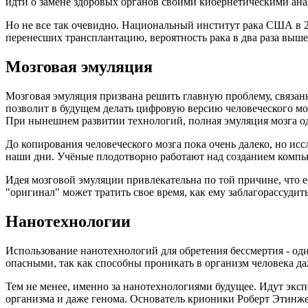
идти о замене здоровых органов своими кибернетическими ан
Но не все так очевидно. Национальный институт рака США в 20
перенесших трансплантацию, вероятность рака в два раза выше, 
Мозговая эмуляция
Мозговая эмуляция призвана решить главную проблему, связан
позволит в будущем делать цифровую версию человеческого мо
При нынешнем развитии технологий, полная эмуляция мозга од
До копирования человеческого мозга пока очень далеко, но исс
наши дни. Учёные плодотворно работают над созданием комп
Идея мозговой эмуляции привлекательна по той причине, что её
"оригинал" может тратить свое время, как ему заблагорассудит
Нанотехнологии
Использование нанотехнологий для обретения бессмертия - од
опасными, так как способны проникать в организм человека да
Тем не менее, именно за нанотехнологиями будущее. Идут экс
организма и даже генома. Основатель крионики Роберт Этинже