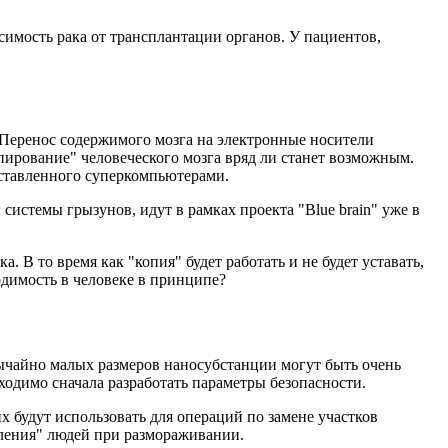
симость рака от трансплантации органов. У пациентов,
 Перенос содержимого мозга на электронные носители
пирование" человеческого мозга вряд ли станет возможным.
аставленного суперкомпьютерами.
системы грызунов, идут в рамках проекта "Blue brain" уже в
 В то время как "копия" будет работать и не будет уставать,
ходимость в человеке в принципе?
вычайно малых размеров наносубстанции могут быть очень
ходимо сначала разработать параметры безопасности.
 будут использовать для операций по замене участков
вления" людей при размораживании.