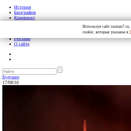
История
Биография
Криминал
СССР
Используя сайт russian7.r
Тайны
cookie, которые указаны в
Рекомендации
Реклама
О сайте
Будущее
17/08/16