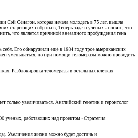
и Сэй Сёнагон, которая начала молодеть в 75 лет, вышла
оих стареющих собратьев, Теперь задача ученых - понять, что
яснить, что является причиной внезапного пробуждения гена
 себя. Его обнаружили ещё в 1984 году трое американских
лжен уменьшаться, но при помощи теломеразы можно проводить
тках. Разблокировка теломеразы в остальных клетках
ет только увеличиваться. Английский генетик и геронтолог
300 ученых, работающих над проектом «Стратегия
а). Увеличения жизни можно будет достичь и