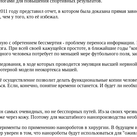
алогами для повышения спортивных результатов.
11 году представил отчет, в котором была доказана прямая зави
чем у того, кто её избежал.
ную с обретением бессмертия - проблему переноса информации.
зга. При всей своей кажущейся простоте, в ближайшие годы "ко
ного человека потребует по меньшей мере футбольного поля, з
ледования, в ходе которых проводится эмуляция высшей нервной 
ьютерной модели неокортекса мышей.
 осуществление позволит делать функциональные копии человека.
ься. Если, конечно, понятие времени останется. И будет ли необ
ин самых очевидных, но не бесспорных путей. Из-за своих чрез
же через кожу. Поэтому для масштабного нанопроизводства необ
перименты по применению нанороботов в хирургии. В будущем их
р уверен в том, что нанороботы будут использоваться для "ожи