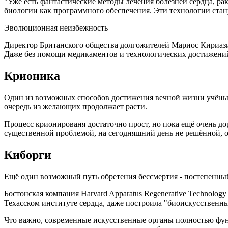
"Уже есть фантастические методы лечения болезней сердца, р
биологии как программного обеспечения. Эти технологии станут
Эволюционная неизбежность
Директор Британского общества долгожителей Мариос Кириазис
Даже без помощи медикаментов и технологических достижени
Крионика
Один из возможных способов достижения вечной жизни учёные в
очередь из желающих продолжает расти.
Процесс крионированя достаточно прост, но пока ещё очень дор
существенной проблемой, на сегодняшний день не решённой, о
Киборги
Ещё один возможный путь обретения бессмертия - постепенны
Бостонская компания Harvard Apparatus Regenerative Technolo
Техасском институте сердца, даже построила "биоискусственны
Что важно, современные искусственные органы полностью фу