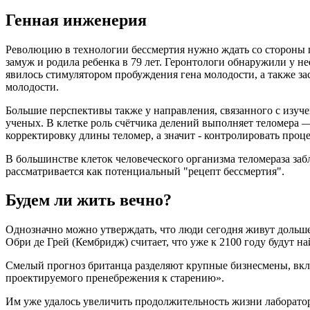
Генная инженерия
Революцию в технологии бессмертия нужно ждать со стороны г
замуж и родила ребенка в 79 лет. Геронтологи обнаружили у не
явилось стимулятором пробуждения гена молодости, а также зас
молодости.
Большие перспективы также у направления, связанного с изуче
ученых. В клетке роль счётчика делений выполняет теломера
корректировку длины теломер, а значит - контролировать проце
В большинстве клеток человеческого организма теломераза заб
рассматривается как потенциальный "рецепт бессмертия".
Будем ли жить вечно?
Однозначно можно утверждать, что люди сегодня живут дольше,
Обри де Грей (Кембридж) считает, что уже к 2100 году будут н
Смелый прогноз британца разделяют крупные бизнесмены, вкла
проектируемого пренебрежения к старению».
Им уже удалось увеличить продолжительность жизни лаборатор