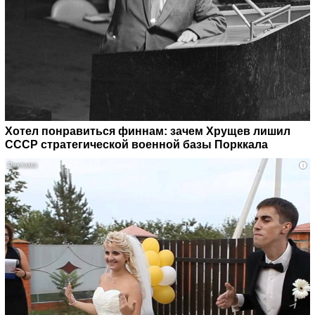
Хотел понравиться финнам: зачем Хрущев лишил
СССР стратегической военной базы Порккала
i