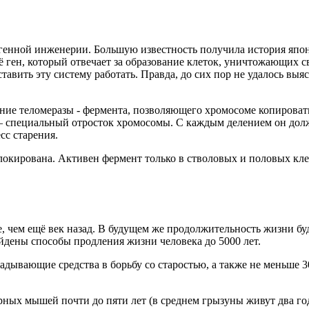
енной инженерии. Большую известность получила история японк
ё ген, который отвечает за образование клеток, уничтожающих св
тавить эту систему работать. Правда, до сих пор не удалось вы
ние теломеразы - фермента, позволяющего хромосоме копировать
 — специальный отросток хромосомы. С каждым делением он до
сс старения.
локирована. Активен фермент только в стволовых и половых кле
 чем ещё век назад. В будущем же продолжительность жизни буд
айдены способы продления жизни человека до 5000 лет.
дывающие средства в борьбу со старостью, а также не меньше 
ных мышей почти до пяти лет (в среднем грызуны живут два год