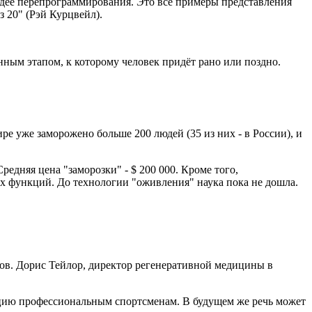
идее перепрограммирования. Это все примеры представления
з 20" (Рэй Курцвейл).
ным этапом, к которому человек придёт рано или поздно.
е уже заморожено больше 200 людей (35 из них - в России), и
редняя цена "заморозки" - $ 200 000. Кроме того,
х функций. До технологии "оживления" наука пока не дошла.
тов. Дорис Тейлор, директор регенеративной медицины в
цию профессиональным спортсменам. В будущем же речь может