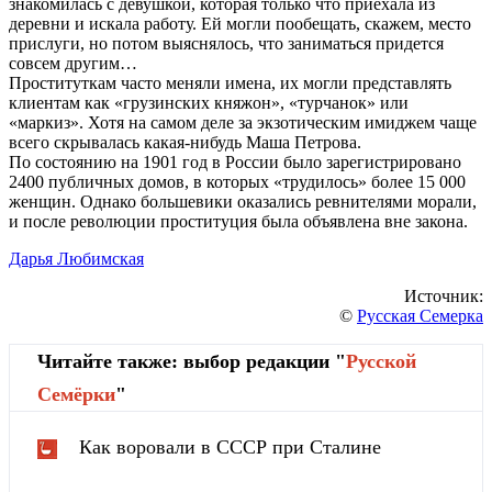
знакомилась с девушкой, которая только что приехала из
деревни и искала работу. Ей могли пообещать, скажем, место
прислуги, но потом выяснялось, что заниматься придется
совсем другим…
Проституткам часто меняли имена, их могли представлять
клиентам как «грузинских княжон», «турчанок» или
«маркиз». Хотя на самом деле за экзотическим имиджем чаще
всего скрывалась какая-нибудь Маша Петрова.
По состоянию на 1901 год в России было зарегистрировано
2400 публичных домов, в которых «трудилось» более 15 000
женщин. Однако большевики оказались ревнителями морали,
и после революции проституция была объявлена вне закона.
Дарья Любимская
Источник:
©
Русская Семерка
Читайте также: выбор редакции "
Русской
Cемёрки
"
Как воровали в СССР при Сталине