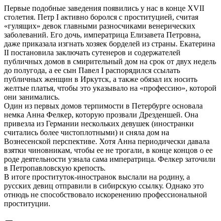
Первые подобные заведения появились у нас в конце XVII
столетия. Петр I активно боролся с проституцией, считая
«гулящих» девок главными разносчиками венерических
заболеваний. Его дочь, императрица Елизавета Петровна,
даже приказала изгнать хозяек борделей из страны. Екатерина
II постановила заключать сутенеров и содержателей
публичных домов в смирительный дом на срок от двух недель
до полугода, а ее сын Павел I распорядился ссылать
публичных женщин в Иркутск, а также обязал их носить
желтые платья, чтобы это указывало на «профессию», которой
они занимались.
Один из первых домов терпимости в Петербурге основала
немка Анна Фелкер, которую прозвали Дрезденшей. Она
привезла из Германии нескольких девушек (иностранки
считались более чистоплотными) и сняла дом на
Вознесенской перспективе. Хотя Анна периодически давала
взятки чиновникам, чтобы ее не трогали, в конце концов о ее
роде деятельности узнала сама императрица. Фелкер заточили
в Петропавловскую крепость.
В итоге проституток-иностранок выслали на родину, а
русских девиц отправили в сибирскую ссылку. Однако это
отнюдь не способствовало искоренению профессиональной
проституции.