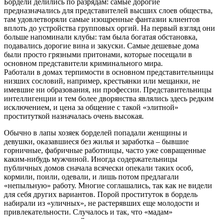
Бордели делились по разрядам: самые дорогие
предназначались для представителей высших слоев общества,
там удовлетворяли самые изощренные фантазии клиентов
вплоть до устройства групповых оргий. На первый взгляд они
больше напоминали клубы: там была богатая обстановка,
подавались дорогие вина и закуски. Самые дешевые дома
были просто грязными притонами, которые посещали в
основном представители криминального мира.
Работали в домах терпимости в основном представительницы
низших сословий, например, крестьянки или мещанки, не
имевшие ни образования, ни профессии. Представительницы
интеллигенции и тем более дворянства являлись здесь редким
исключением, и цена за общение с такой «элитной»
проституткой назначалась очень высокая.
Обычно в лапы хозяек борделей попадали женщины и
девушки, оказавшиеся без жилья и заработка – бывшие
горничные, фабричные работницы, часто уже совращенные
каким-нибудь мужчиной. Иногда содержательницы
публичных домов сначала всячески опекали таких особ,
кормили, поили, одевали, и лишь потом предлагали
«непыльную» работу. Многие соглашались, так как не видели
для себя других вариантов. Порой проституток в бордель
набирали из «уличных», не растерявших еще молодости и
привлекательности. Случалось и так, что «мадам»