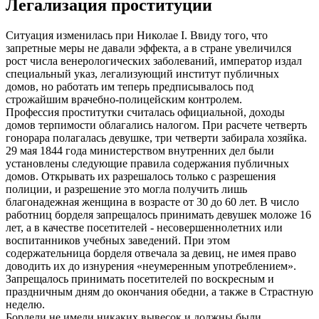
Легализация проституции
Ситуация изменилась при Николае I. Ввиду того, что
запретные меры не давали эффекта, а в стране увеличился
рост числа венерологических заболеваний, император издал
специальный указ, легализующий институт публичных
домов, но работать им теперь предписывалось под
строжайшим врачебно-полицейским контролем.
Профессия проститутки считалась официальной, доходы
домов терпимости облагались налогом. При расчете четверть
гонорара полагалась девушке, три четверти забирала хозяйка.
29 мая 1844 года министерством внутренних дел были
установлены следующие правила содержания публичных
домов. Открывать их разрешалось только с разрешения
полиции, и разрешение это могла получить лишь
благонадежная женщина в возрасте от 30 до 60 лет. В число
работниц борделя запрещалось принимать девушек моложе 16
лет, а в качестве посетителей - несовершеннолетних или
воспитанников учебных заведений. При этом
содержательница борделя отвечала за девиц, не имея право
доводить их до изнурения «неумеренным употреблением».
Запрещалось принимать посетителей по воскресным и
праздничным дням до окончания обедни, а также в Страстную
неделю.
Бордели не имели никаких вывесок и должны были