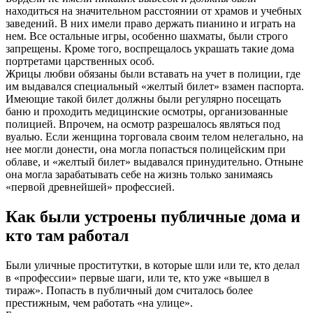
находиться на значительном расстоянии от храмов и учебных
заведений. В них имели право держать пианино и играть на
нем. Все остальные игры, особенно шахматы, были строго
запрещены. Кроме того, воспрещалось украшать такие дома
портретами царственных особ.
Жрицы любви обязаны были вставать на учет в полиции, где
им выдавался специальный «желтый билет» взамен паспорта.
Имеющие такой билет должны были регулярно посещать
баню и проходить медицинские осмотры, организованные
полицией. Впрочем, на осмотр разрешалось являться под
вуалью. Если женщина торговала своим телом нелегально, на
нее могли донести, она могла попасться полицейским при
облаве, и «желтый билет» выдавался принудительно. Отныне
она могла зарабатывать себе на жизнь только занимаясь
«первой древнейшей» профессией.
Как были устроены публичные дома и
кто там работал
Были уличные проститутки, в которые шли или те, кто делал
в «профессии» первые шаги, или те, кто уже «вышел в
тираж». Попасть в публичный дом считалось более
престижным, чем работать «на улице».