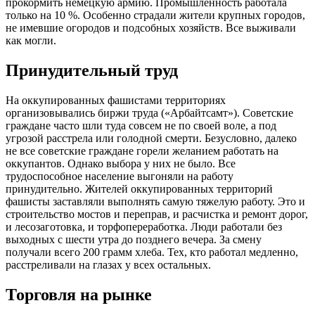
прокормить немецкую армию. Промышленность работала
только на 10 %. Особенно страдали жители крупных городов,
не имевшие огородов и подсобных хозяйств. Все выживали
как могли.
Принудительный труд
На оккупированных фашистами территориях
организовывались биржи труда («Арбайтсамт»). Советские
граждане часто шли туда совсем не по своей воле, а под
угрозой расстрела или голодной смерти. Безусловно, далеко
не все советские граждане горели желанием работать на
оккупантов. Однако выбора у них не было. Все
трудоспособное население выгоняли на работу
принудительно. Жителей оккупированных территорий
фашисты заставляли выполнять самую тяжелую работу. Это и
строительство мостов и переправ, и расчистка и ремонт дорог,
и лесозаготовка, и торфопереработка. Люди работали без
выходных с шести утра до позднего вечера. За смену
получали всего 200 грамм хлеба. Тех, кто работал медленно,
расстреливали на глазах у всех остальных.
Торговля на рынке