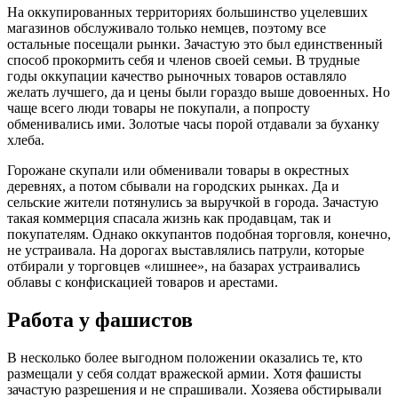
На оккупированных территориях большинство уцелевших
магазинов обслуживало только немцев, поэтому все
остальные посещали рынки. Зачастую это был единственный
способ прокормить себя и членов своей семьи. В трудные
годы оккупации качество рыночных товаров оставляло
желать лучшего, да и цены были гораздо выше довоенных. Но
чаще всего люди товары не покупали, а попросту
обменивались ими. Золотые часы порой отдавали за буханку
хлеба.
Горожане скупали или обменивали товары в окрестных
деревнях, а потом сбывали на городских рынках. Да и
сельские жители потянулись за выручкой в города. Зачастую
такая коммерция спасала жизнь как продавцам, так и
покупателям. Однако оккупантов подобная торговля, конечно,
не устраивала. На дорогах выставлялись патрули, которые
отбирали у торговцев «лишнее», на базарах устраивались
облавы с конфискацией товаров и арестами.
Работа у фашистов
В несколько более выгодном положении оказались те, кто
размещали у себя солдат вражеской армии. Хотя фашисты
зачастую разрешения и не спрашивали. Хозяева обстирывали