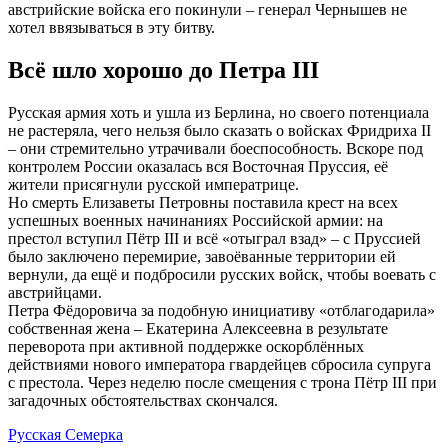
австрийские войска его покинули – генерал Чернышев не
хотел ввязываться в эту битву.
Всё шло хорошо до Петра III
Русская армия хоть и ушла из Берлина, но своего потенциала
не растеряла, чего нельзя было сказать о войсках Фридриха II
– они стремительно утрачивали боеспособность. Вскоре под
контролем России оказалась вся Восточная Пруссия, её
жители присягнули русской императрице.
Но смерть Елизаветы Петровны поставила крест на всех
успешных военных начинаниях Российской армии: на
престол вступил Пётр III и всё «отыграл взад» – с Пруссией
было заключено перемирие, завоёванные территории ей
вернули, да ещё и подбросили русских войск, чтобы воевать с
австрийцами.
Петра Фёдоровича за подобную инициативу «отблагодарила»
собственная жена – Екатерина Алексеевна в результате
переворота при активной поддержке оскорблённых
действиями нового императора гвардейцев сбросила супруга
с престола. Через неделю после смещения с трона Пётр III при
загадочных обстоятельствах скончался.
Русская Семерка