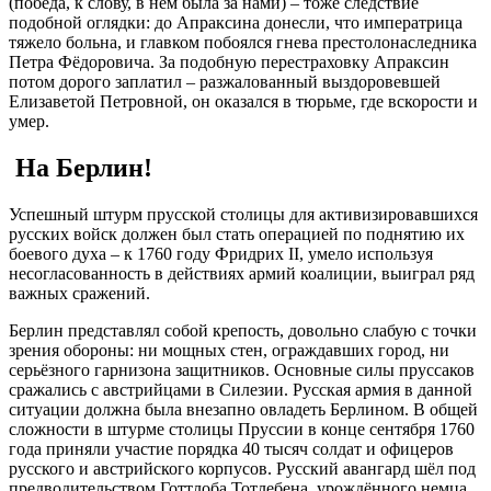
(победа, к слову, в нём была за нами) – тоже следствие
подобной оглядки: до Апраксина донесли, что императрица
тяжело больна, и главком побоялся гнева престолонаследника
Петра Фёдоровича. За подобную перестраховку Апраксин
потом дорого заплатил – разжалованный выздоровевшей
Елизаветой Петровной, он оказался в тюрьме, где вскорости и
умер.
На Берлин!
Успешный штурм прусской столицы для активизировавшихся
русских войск должен был стать операцией по поднятию их
боевого духа – к 1760 году Фридрих II, умело используя
несогласованность в действиях армий коалиции, выиграл ряд
важных сражений.
Берлин представлял собой крепость, довольно слабую с точки
зрения обороны: ни мощных стен, ограждавших город, ни
серьёзного гарнизона защитников. Основные силы пруссаков
сражались с австрийцами в Силезии. Русская армия в данной
ситуации должна была внезапно овладеть Берлином. В общей
сложности в штурме столицы Пруссии в конце сентября 1760
года приняли участие порядка 40 тысяч солдат и офицеров
русского и австрийского корпусов. Русский авангард шёл под
предводительством Готтлоба Тотлебена, урождённого немца,