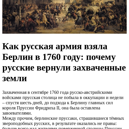
Как русская армия взяла
Берлин в 1760 году: почему
русские вернули захваченные
земли
Захваченная в сентябре 1760 года русско-австрийскими
войсками прусская столица не побыла в оккупации и недели
– спустя шесть дней, до подхода к Берлину главных сил
короля Пруссии Фридриха II, она была оставлена
завоевателями.
Между прочим, берлинские пруссаки, страшившиеся тёмных
звероподобных русских, в результате оказались не правы:
больше всего над жителями поверженной столицы Пруссии