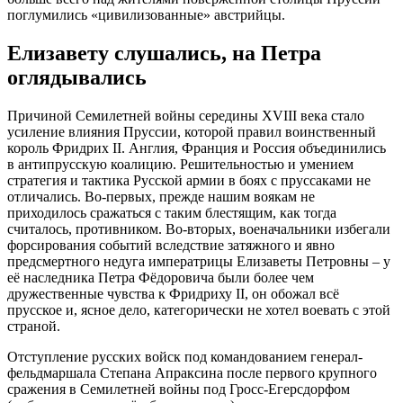
поглумились «цивилизованные» австрийцы.
Елизавету слушались, на Петра
оглядывались
Причиной Семилетней войны середины XVIII века стало
усиление влияния Пруссии, которой правил воинственный
король Фридрих II. Англия, Франция и Россия объединились
в антипрусскую коалицию. Решительностью и умением
стратегия и тактика Русской армии в боях с пруссаками не
отличались. Во-первых, прежде нашим воякам не
приходилось сражаться с таким блестящим, как тогда
считалось, противником. Во-вторых, военачальники избегали
форсирования событий вследствие затяжного и явно
предсмертного недуга императрицы Елизаветы Петровны – у
её наследника Петра Фёдоровича были более чем
дружественные чувства к Фридриху II, он обожал всё
прусское и, ясное дело, категорически не хотел воевать с этой
страной.
Отступление русских войск под командованием генерал-
фельдмаршала Степана Апраксина после первого крупного
сражения в Семилетней войны под Гросс-Егерсдорфом