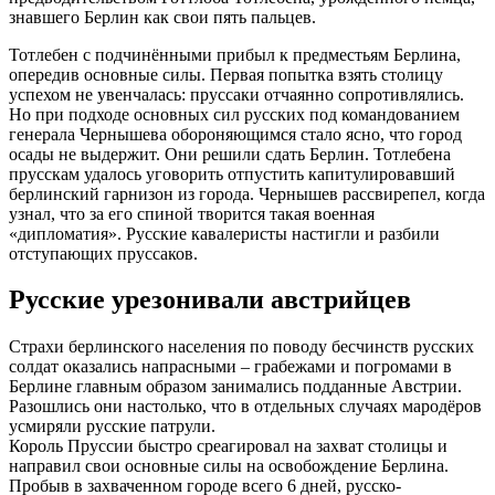
знавшего Берлин как свои пять пальцев.
Тотлебен с подчинёнными прибыл к предместьям Берлина,
опередив основные силы. Первая попытка взять столицу
успехом не увенчалась: пруссаки отчаянно сопротивлялись.
Но при подходе основных сил русских под командованием
генерала Чернышева обороняющимся стало ясно, что город
осады не выдержит. Они решили сдать Берлин. Тотлебена
прусскам удалось уговорить отпустить капитулировавший
берлинский гарнизон из города. Чернышев рассвирепел, когда
узнал, что за его спиной творится такая военная
«дипломатия». Русские кавалеристы настигли и разбили
отступающих пруссаков.
Русские урезонивали австрийцев
Страхи берлинского населения по поводу бесчинств русских
солдат оказались напрасными – грабежами и погромами в
Берлине главным образом занимались подданные Австрии.
Разошлись они настолько, что в отдельных случаях мародёров
усмиряли русские патрули.
Король Пруссии быстро среагировал на захват столицы и
направил свои основные силы на освобождение Берлина.
Пробыв в захваченном городе всего 6 дней, русско-