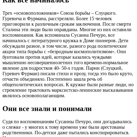
Как все начиналось
Трех «основоположников» Союза борьбы – Слуцкого.
Гуревича и Фурмана, расстреляли. Более 15 человек
приговорили к различным срокам заключения. После смерти
Сталина эти люди были оправданы. Многие из них оставили
воспоминания. Как вспоминала Сусанна Печуро, все
начиналось с литературного кружка в Доме пионеров. Дети
обсуждали разное, в том числе, разного рода политические
акции типа борьбы с «безродным космополитизмом». Они
бунтовали против идей, которые казались чуждыми
мышлению несовершеннолетних того времени-нормальное
явление для подростков 40- 50-х годов. Парни (Слуцкий,
Гуревич Фурман) писали стихи и прозу, тогда это было круто,
отчасти объединяло. Постепенно зашла речь об
общеполитических вопросах. К кружке были разные люди, но
стремление трактовать марксистско-ленинские высказывания
являлось основополагающим.
Они все знали и понимали
Судя по воспоминаниям Сусанны Печуро, они догадывались
о слежке - у многих к тому времени уже были арестованы
родственники. По-детски даже пытались конспирироваться.