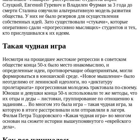
Слуцкий, Евгений Гуревич и Владилен Фурман за 3 года до
смерти Сталина озвучили альтернативную модель развития
общества. У них не было резервов для осуществления
собственных идей. Зато существовали «стукачи», которые
оперативно сдали «прогрессивно мыслящих» студентов и тех,
кто прислушивался к их идеям.
Такая чудная игра
Несмотря на прошедшее жестокие репрессии в советском
обществе конца 50-х было место инакомыслию, и
определенные идеи, противоречащие общепринятым, могли
формироваться в юношеской среде. «Новое мышление» было
неотделимо от ленинской идеологи, но «диктатуру
пролетариата» прогрессивная молодежь трактовала по-своему.
Юноши и девушки конца 50-х использовали те же методы, что
их отцы и деды – листовки, группирование по отношению к
заданиям… Во многом это была игра – такая чудная игра, за
которую в итоге расстреливали или отправляли в лагеря.
Фильм Петра Тодоровского «Какая чудная игра» во многом
основан на сюжете истории вышеупомянутого «еврейского
дела».