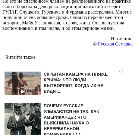
Но это не спасло-всем членам не реализованного на практике
Союза борьбы за дело революции пришлось пойти через
ГУЛАГ. Слуцкого, Гуревича и Фурдмана расстреляли. Многие
получили очень большие сроки. Одна из персонажей этой
истории, Майя Углановская, к слову, жива. Она выпустила
воспоминания, в том числе, и об этом периоде жизни.
Источник:
©
Русская Семерка
Читайте также
i
СКРЫТАЯ КАМЕРА НА ПЛЯЖЕ
КРЫМА: ЧТО ЛЮДИ
ВЫТВОРЯЮТ, КОГДА ИХ НЕ
ВИДЯТ...
ПОЧЕМУ РУССКИЕ
УЛЫБАЮТСЯ НЕ ТАК, КАК
АМЕРИКАНЦЫ: ЧТО
ВЫЯСНИЛА НАУКА О
НЕВЕРБАЛЬНОЙ
КОММУНИКАЦИИ