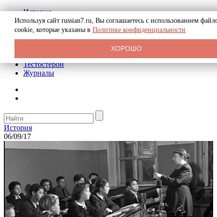
История
Биография
Используя сайт russian7.ru, Вы соглашаетесь с использованием файл
Криминал
cookie, которые указаны в
Политике конфиденциальности
Реклама на сайте
О сайте
ХОРОШО
Рекомендательные статьи
Тестостерон
Журналы
История
06/09/17