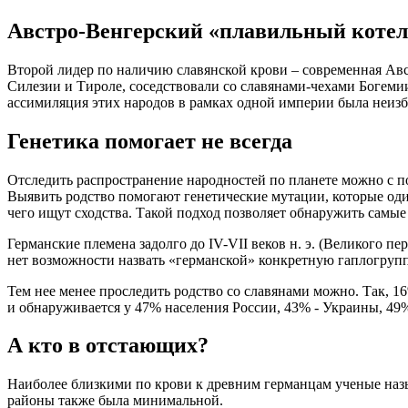
Австро-Венгерский «плавильный котел
Второй лидер по наличию славянской крови – современная Ав
Силезии и Тироле, соседствовали со славянами-чехами Богеми
ассимиляция этих народов в рамках одной империи была неиз
Генетика помогает не всегда
Отследить распространение народностей по планете можно с п
Выявить родство помогают генетические мутации, которые оди
чего ищут сходства. Такой подход позволяет обнаружить самые
Германские племена задолго до IV-VII веков н. э. (Великого п
нет возможности назвать «германской» конкретную гаплогрупп
Тем нее менее проследить родство со славянами можно. Так, 
и обнаруживается у 47% населения России, 43% - Украины, 49%
А кто в отстающих?
Наиболее близкими по крови к древним германцам ученые наз
районы также была минимальной.