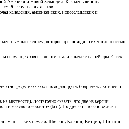
ной Америки и Новой Зеландии. Как меньшинства
 чем 30 германских языков.
ючая канадских, американских, новозеландских и
с местным населением, которое превосходило их численностью.
на германцев завоевали эти земли в начале нашей эры. С тех
ые этнографы называют поморян, руян, бодричей, лютичей и
на местности). Достаточно сказать, что две из версий
янское слово «болото» (berl). По другой – в основе лежит
арным -in. Таких немало: Шверин, Карпин, Витцин, Штеттин.