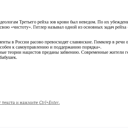
еологам Третьего рейха зов крови был неведом. По их убеждени
 свою «чистоту». Гитлер называл одной из основных задач рейха
ты в России расово превосходят славянские. Гиммлер в речи от
особен к самоуправлению и поддержанию порядка».
ные теории нацистов преданы забвению. Современные жители ге
бабушек.