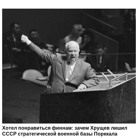
Хотел понравиться финнам: зачем Хрущев лишил
СССР стратегической военной базы Порккала