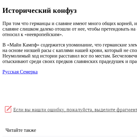
Исторический конфуз
При том что германцы и славяне имеют много общих корней, ид
славяне слишком далеко отошли от нее, чтобы претендовать на
относил к «неевропейским».
В «Майн Кампф» содержится упоминание, что германские элемен
на основе низшей расы с каплями нашей крови, который не сп
Неумолимый ход истории расставил все по местам. Бесчеловеч
отыскивают среди своих предков славянских прадедушек и пра
Русская Семерка
Читайте также