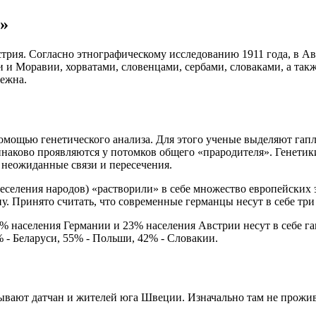
»
стрия. Согласно этнографическому исследованию 1911 года, в 
и и Моравии, хорватами, словенцами, сербами, словаками, а та
бежна.
омощью генетического анализа. Для этого ученые выделяют гапл
наково проявляются у потомков общего «прародителя». Генетик
 неожиданные связи и пересечения.
ереселения народов) «растворили» в себе множество европейских
у. Принято считать, что современные германцы несут в себе тр
16% населения Германии и 23% населения Австрии несут в себе 
 - Беларуси, 55% - Польши, 42% - Словакии.
ывают датчан и жителей юга Швеции. Изначально там не прожив