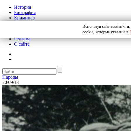
История
Биография
Криминал
СССР
Используя сайт russian7.r
Тайны
cookie, которые указаны в
Рекомендации
Реклама
О сайте
Народы
20/09/18