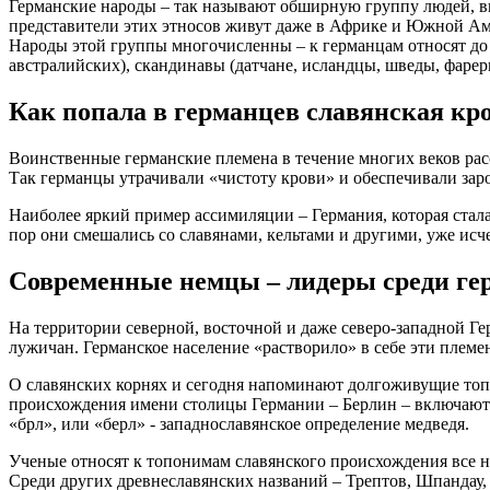
Германские народы – так называют обширную группу людей, 
представители этих этносов живут даже в Африке и Южной Амер
Народы этой группы многочисленны – к германцам относят до 
австралийских), скандинавы (датчане, исландцы, шведы, фаре
Как попала в германцев славянская кр
Воинственные германские племена в течение многих веков рас
Так германцы утрачивали «чистоту крови» и обеспечивали зар
Наиболее яркий пример ассимиляции – Германия, которая стала
пор они смешались со славянами, кельтами и другими, уже исч
Современные немцы – лидеры среди ге
На территории северной, восточной и даже северо-западной Г
лужичан. Германское население «растворило» в себе эти племен
О славянских корнях и сегодня напоминают долгоживущие топон
происхождения имени столицы Германии – Берлин – включают «с
«брл», или «берл» - западнославянское определение медведя.
Ученые относят к топонимам славянского происхождения все н
Среди других древнеславянских названий – Трептов, Шпандау,