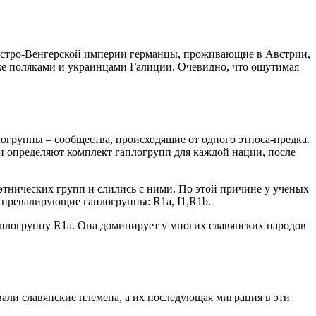
Австро-Венгерской империи германцы, проживающие в Австрии,
кже поляками и украинцами Галиции. Очевидно, что ощутимая
огруппы – сообщества, происходящие от одного этноса-предка.
и определяют комплект гаплогрупп для каждой нации, после
 этнических групп и слились с ними. По этой причине у ученых
и превалирующие гаплогруппы: R1a, I1,R1b.
гаплогруппу R1a. Она доминирует у многих славянских народов
али славянские племена, а их последующая миграция в эти