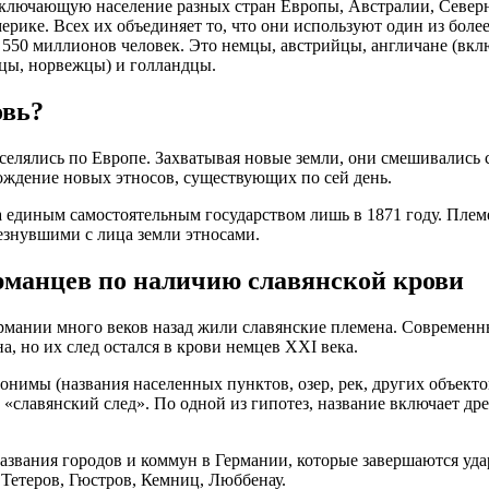
включающую население разных стран Европы, Австралии, Север
ике. Всех их объединяет то, что они используют один из более
550 миллионов человек. Это немцы, австрийцы, англичане (вкл
рцы, норвежцы) и голландцы.
овь?
селялись по Европе. Захватывая новые земли, они смешивались 
ождение новых этносов, существующих по сей день.
 единым самостоятельным государством лишь в 1871 году. Племе
езнувшими с лица земли этносами.
рманцев по наличию славянской крови
ермании много веков назад жили славянские племена. Современн
а, но их след остался в крови немцев XXI века.
имы (названия населенных пунктов, озер, рек, других объектов 
лавянский след». По одной из гипотез, название включает древл
азвания городов и коммун в Германии, которые завершаются уд
 Тетеров, Гюстров, Кемниц, Люббенау.