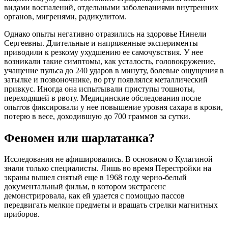
видами воспалений, отдельными заболеваниями внутренних
органов, мигренями, радикулитом.
Однако опыты негативно отразились на здоровье Нинели
Сергеевны. Длительные и напряженные эксперименты
приводили к резкому ухудшению ее самочувствия. У нее
возникали такие симптомы, как усталость, головокружение,
учащение пульса до 240 ударов в минуту, болевые ощущения в
затылке и позвоночнике, во рту появлялся металлический
привкус. Иногда она испытывали приступы тошноты,
переходящей в рвоту. Медицинские обследования после
опытов фиксировали у нее повышение уровня сахара в крови,
потерю в весе, доходившую до 700 граммов за сутки.
Феномен или шарлатанка?
Исследования не афишировались. В основном о Кулагиной
знали только специалисты. Лишь во время Перестройки на
экраны вышел снятый еще в 1968 году черно-белый
документальный фильм, в котором экстрасенс
демонстрировала, как ей удается с помощью пассов
передвигать мелкие предметы и вращать стрелки магнитных
приборов.