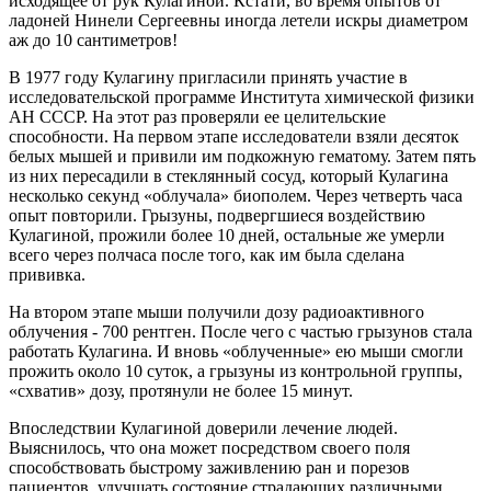
исходящее от рук Кулагиной. Кстати, во время опытов от
ладоней Нинели Сергеевны иногда летели искры диаметром
аж до 10 сантиметров!
В 1977 году Кулагину пригласили принять участие в
исследовательской программе Института химической физики
АН СССР. На этот раз проверяли ее целительские
способности. На первом этапе исследователи взяли десяток
белых мышей и привили им подкожную гематому. Затем пять
из них пересадили в стеклянный сосуд, который Кулагина
несколько секунд «облучала» биополем. Через четверть часа
опыт повторили. Грызуны, подвергшиеся воздействию
Кулагиной, прожили более 10 дней, остальные же умерли
всего через полчаса после того, как им была сделана
прививка.
На втором этапе мыши получили дозу радиоактивного
облучения - 700 рентген. После чего с частью грызунов стала
работать Кулагина. И вновь «облученные» ею мыши смогли
прожить около 10 суток, а грызуны из контрольной группы,
«схватив» дозу, протянули не более 15 минут.
Впоследствии Кулагиной доверили лечение людей.
Выяснилось, что она может посредством своего поля
способствовать быстрому заживлению ран и порезов
пациентов, улучшать состояние страдающих различными