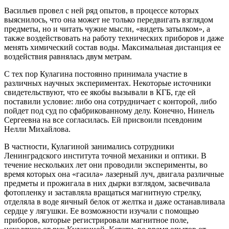
Васильев провел с ней ряд опытов, в процессе которых
выяснилось, что она может не только передвигать взглядом
предметы, но и читать чужие мысли, «видеть затылком», а
также воздействовать на работу технических приборов и даже
менять химический состав воды. Максимальная дистанция ее
воздействия равнялась двум метрам.
С тех пор Кулагина постоянно принимала участие в
различных научных экспериментах. Некоторые источники
свидетельствуют, что ее якобы вызывали в КГБ, где ей
поставили условие: либо она сотрудничает с конторой, либо
пойдет под суд по сфабрикованному делу. Конечно, Нинель
Сергеевна на все согласилась. Ей присвоили псевдоним
Нелли Михайлова.
В частности, Кулагиной занимались сотрудники
Ленинградского института точной механики и оптики. В
течение нескольких лет они проводили эксперименты, во
время которых она «гасила» лазерный луч, двигала различные
предметы и прожигала в них дырки взглядом, засвечивала
фотопленку и заставляла вращаться магнитную стрелку,
отделяла в воде яичный белок от желтка и даже останавливала
сердце у лягушки. Ее возможности изучали с помощью
приборов, которые регистрировали магнитное поле,