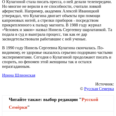
О Кулагиной стала писать пресса, о ней делали телепередачи.
Но многие не верили в ее способности, считали ловкой
аферисткой. Например, академик Алексей Иваницкий
утверждал, что Кулагина двигает объекты при помощи
капроновых нитей, а стрелки приборов - посредством
прикрепленного к пальцу магнита. В 1988 году журнал
«Человек и закон» назвал Нинель Сергеевну шарлатанкой. Та
подала в суд и выиграла процесс, так как ее дар
засвидетельствовали работавшие с ней ученые.
В 1990 году Нинель Сергеевна Кулагина скончалась. По-
видимому, ее здоровье оказалось серьезно подорвано частыми
экспериментами. Сегодня о Кулагиной продолжают писать и
спорить, но феномен этой женщины так и остался
неразгаданным.
Ирина Шлионская
Источник:
©
Русская Семерка
Читайте также: выбор редакции "
Русской
Cемёрки
"