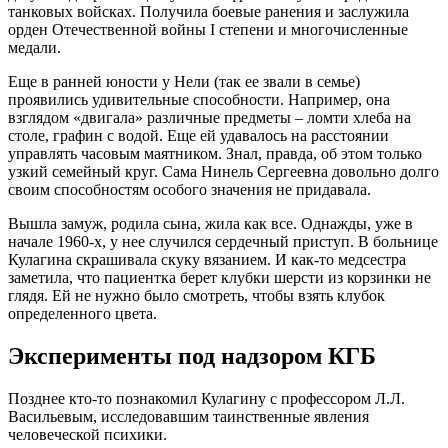
танковых войсках. Получила боевые ранения и заслужила
орден Отечественной войны I степени и многочисленные
медали.
Еще в ранней юности у Нели (так ее звали в семье)
проявились удивительные способности. Например, она
взглядом «двигала» различные предметы – ломти хлеба на
столе, графин с водой. Еще ей удавалось на расстоянии
управлять часовым маятником. Знал, правда, об этом только
узкий семейный круг. Сама Нинель Сергеевна довольно долго
своим способностям особого значения не придавала.
Вышла замуж, родила сына, жила как все. Однажды, уже в
начале 1960-х, у нее случился сердечный приступ. В больнице
Кулагина скрашивала скуку вязанием. И как-то медсестра
заметила, что пациентка берет клубки шерсти из корзинки не
глядя. Ей не нужно было смотреть, чтобы взять клубок
определенного цвета.
Эксперименты под надзором КГБ
Позднее кто-то познакомил Кулагину с профессором Л.Л.
Васильевым, исследовавшим таинственные явления
человеческой психики.