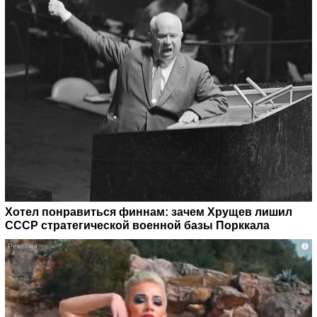
Хотел понравиться финнам: зачем Хрущев лишил
СССР стратегической военной базы Порккала
i