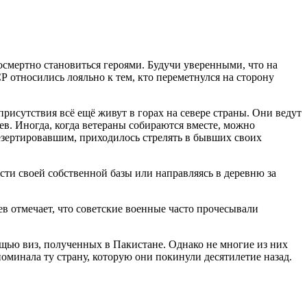
осмертно становиться героями. Будучи уверенными, что на
Р относились лояльно к тем, кто переметнулся на сторону
рисутствия всё ещё живут в горах на севере страны. Они ведут
ев. Иногда, когда ветераны собираются вместе, можно
дезертировавшим, приходилось стрелять в бывших своих
сти своей собственной базы или направляясь в деревню за
ев отмечает, что советские военные часто прочесывали
ью виз, полученных в Пакистане. Однако не многие из них
поминала ту страну, которую они покинули десятилетие назад.