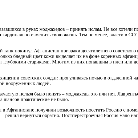
азавшихся в руках моджахедов – принять ислам. Не все хотели п
 кардинально изменить свою жизнь. Тем не менее, власти в ССС
й танк покинул Афганистан призраки десятилетнего советского п
 только бледный цвет кожи выделяет их на фоне коренных афганц
ядят глубокими стариками. Многим из них попавшим в плен или 
хищении советских солдат: прогуливаясь ночью в отдаленной ча
ой вооруженных людей.
зачастую нельзя было понять – моджахеды это или нет. Лавренть
та шансов практические не было.
 в Афганистане получили возможность посетить Россию с помощ
л – решил вернуться обратно. Постперестроечная Россия мало на