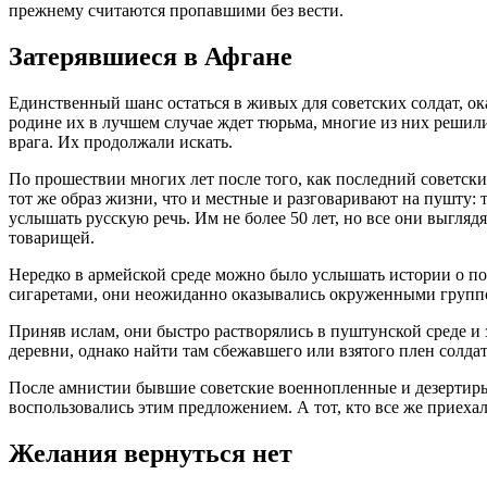
прежнему считаются пропавшими без вести.
Затерявшиеся в Афгане
Единственный шанс остаться в живых для советских солдат, ок
родине их в лучшем случае ждет тюрьма, многие из них решили
врага. Их продолжали искать.
По прошествии многих лет после того, как последний советски
тот же образ жизни, что и местные и разговаривают на пушту:
услышать русскую речь. Им не более 50 лет, но все они выгл
товарищей.
Нередко в армейской среде можно было услышать истории о по
сигаретами, они неожиданно оказывались окруженными групп
Приняв ислам, они быстро растворялись в пуштунской среде и 
деревни, однако найти там сбежавшего или взятого плен солда
После амнистии бывшие советские военнопленные и дезертиры
воспользовались этим предложением. А тот, кто все же приеха
Желания вернуться нет