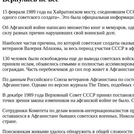
15 февраля 1989 года на Хайратонском мосту, соединявшем СС
одного советского солдата». Это была официальная информаци
Об Афганской войне написано множество книг и мемуаров, одна
силу разных причин нарушивших свой воинский долг.
Наиболее частая причина, по которой советские солдаты оказы
ветеранов Валерия Аблазова, за весь период участия СССР в 
130 человек были освобождены еще до вывода советских войск 
приняли ислам, обзавелись семьями и полностью ассимилиров
сограждан. Часть перебежчиков до сих пор живет в Афганиста
По данным Российского Союза ветеранов Афганистана по сост
Афганистане. Однако по версии журнала The Times, подобных 
В декабре 1989 года Верховный Совет СССР принял постанов
точки зрения закона изменников на афганской войне не было. 
Сотрудники Комитета по делам воинов-интернационалистов пр
оставшихся в Афганистане бывших советских военных. Николай
стране.
Поисковикам живыми удалось обнаружить в общей сложности 29 