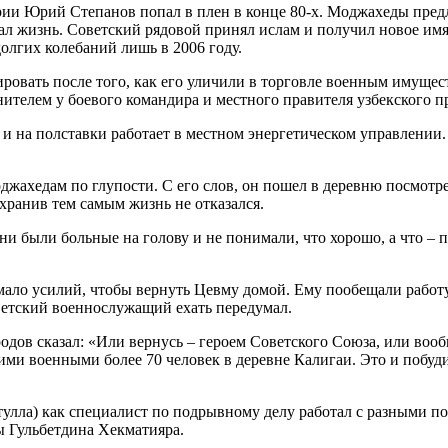
рии Юрий Степанов попал в плен в конце 80-х. Моджахеды пред
л жизнь. Советский рядовой принял ислам и получил новое имя 
олгих колебаний лишь в 2006 году.
ровать после того, как его уличили в торговле военным имуще
ителем у боевого командира и местного правителя узбекского 
и на полставки работает в местном энергетическом управлении. 
джахедам по глупости. С его слов, он пошел в деревню посмотре
ранив тем самым жизнь не отказался.
ни были больные на голову и не понимали, что хорошо, а что – п
мало усилий, чтобы вернуть Цевму домой. Ему пообещали работу 
оветский военнослужащий ехать передумал.
дов сказал: «Или вернусь – героем Советского Союза, или вообщ
ими военными более 70 человек в деревне Калигаи. Это и побуди
улла) как специалист по подрывному делу работал с разными по
ы Гульбетдина Хекматияра.