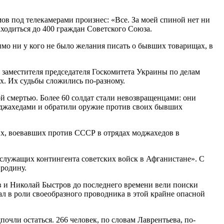
в под телекамерами произнес: «Все. За моей спиной нет ни
ходиться до 400 граждан Советского Союза.
имо ни у кого не было желания писать о бывших товарищах, в
м заместителя председателя Госкомитета Украины по делам
х. Их судьбы сложились по-разному.
й смертью. Более 60 солдат стали невозвращенцами: они
моджахедами и обратили оружие против своих бывших
х, воевавших против СССР в отрядах моджахедов в
лужащих контингента советских войск в Афганистане». С
 родину.
в и Николай Быстров до последнего времени вели поиски
л в роли своеобразного проводника в этой крайне опасной
чли остаться. 266 человек, по словам Лаврентьева, по-