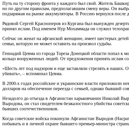
Путь на ту сторону фронта у каждого был свой. Житель Башки
но по другим правилам, предполагавшим смену веры. Он выбра
подзаряжая на рынке аккумуляторы. В Россию вернулся после д
Рядовой Сергей Красноперов из Кургана был вынужден дезерти
принял ислам. Под именем Нур Мохаммада он служил телохран
Сейчас он женат на афганской женщине, имеет шестерых детей 
семьи, которую не может оставить на произвол судьбы.
Геннадий Цевма из города Тореза Донецкой области попал к мо
кольцо вооруженных людей. От предложения принять ислам сох
«Шесть лет под надзором и еще заставляли стрелять в наших. О
убивать», – вспоминал Цевма.
В 2000-х годах российские и украинские власти приложили не
долларов на обеспечение переезда с семьей, однако бывший с
Незадолго до отъезда в Афганистан харьковчанин Николай Выро
Выродова, он стал свидетелем безжалостного убийства советск
бывших соотечественников.
Когда советские войска покинули Афганистан Выродов (Насрат
побывать и в личной охране бывшего премьер-министра стран