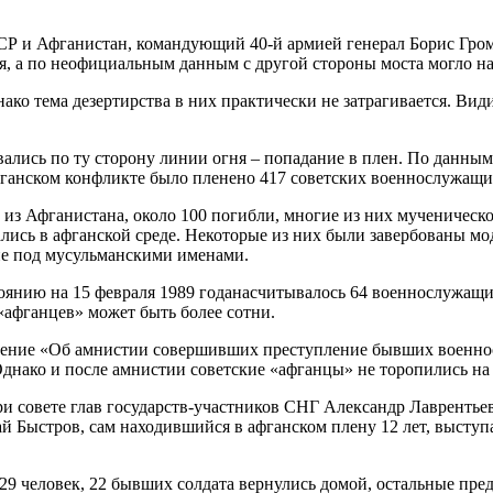
СР и Афганистан, командующий 40-й армией генерал Борис Громо
я, а по неофициальным данным с другой стороны моста могло на
ко тема дезертирства в них практически не затрагивается. Вид
вались по ту сторону линии огня – попадание в плен. По данны
афганском конфликте было пленено 417 советских военнослужащи
из Афганистана, около 100 погибли, многие из них мученическо
ались в афганской среде. Некоторые из них были завербованы 
не под мусульманскими именами.
оянию на 15 февраля 1989 годанасчитывалось 64 военнослужащи
«афганцев» может быть более сотни.
ление «Об амнистии совершивших преступление бывших военнос
Однако и после амнистии советские «афганцы» не торопились на
и совете глав государств-участников СНГ Александр Лаврентье
 Быстров, сам находившийся в афганском плену 12 лет, выступа
человек, 22 бывших солдата вернулись домой, остальные предпо