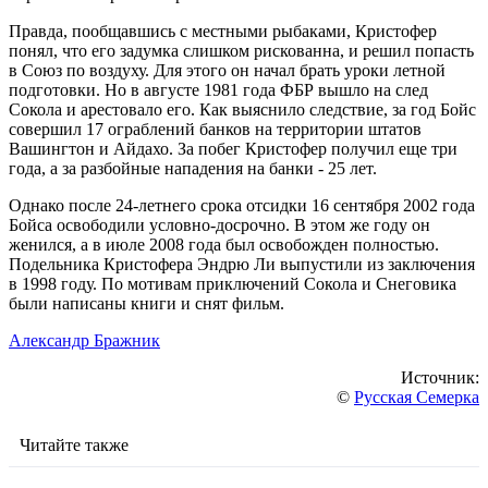
Правда, пообщавшись с местными рыбаками, Кристофер
понял, что его задумка слишком рискованна, и решил попасть
в Союз по воздуху. Для этого он начал брать уроки летной
подготовки. Но в августе 1981 года ФБР вышло на след
Сокола и арестовало его. Как выяснило следствие, за год Бойс
совершил 17 ограблений банков на территории штатов
Вашингтон и Айдахо. За побег Кристофер получил еще три
года, а за разбойные нападения на банки - 25 лет.
Однако после 24-летнего срока отсидки 16 сентября 2002 года
Бойса освободили условно-досрочно. В этом же году он
женился, а в июле 2008 года был освобожден полностью.
Подельника Кристофера Эндрю Ли выпустили из заключения
в 1998 году. По мотивам приключений Сокола и Снеговика
были написаны книги и снят фильм.
Александр Бражник
Источник:
©
Русская Семерка
Читайте также