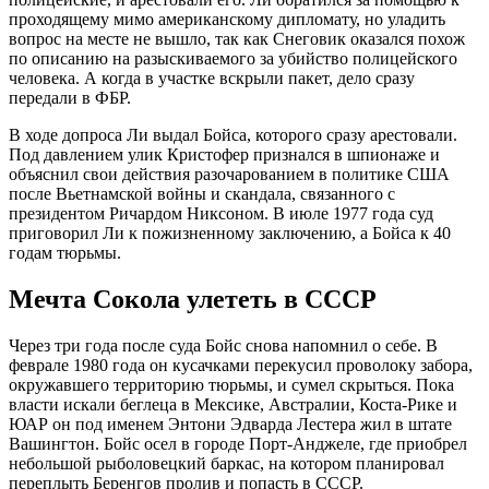
проходящему мимо американскому дипломату, но уладить
вопрос на месте не вышло, так как Снеговик оказался похож
по описанию на разыскиваемого за убийство полицейского
человека. А когда в участке вскрыли пакет, дело сразу
передали в ФБР.
В ходе допроса Ли выдал Бойса, которого сразу арестовали.
Под давлением улик Кристофер признался в шпионаже и
объяснил свои действия разочарованием в политике США
после Вьетнамской войны и скандала, связанного с
президентом Ричардом Никсоном. В июле 1977 года суд
приговорил Ли к пожизненному заключению, а Бойса к 40
годам тюрьмы.
Мечта Сокола улететь в СССР
Через три года после суда Бойс снова напомнил о себе. В
феврале 1980 года он кусачками перекусил проволоку забора,
окружавшего территорию тюрьмы, и сумел скрыться. Пока
власти искали беглеца в Мексике, Австралии, Коста-Рике и
ЮАР он под именем Энтони Эдварда Лестера жил в штате
Вашингтон. Бойс осел в городе Порт-Анджеле, где приобрел
небольшой рыболовецкий баркас, на котором планировал
переплыть Беренгов пролив и попасть в СССР.