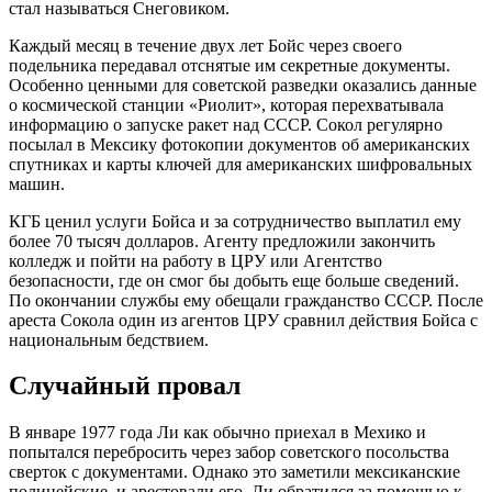
стал называться Снеговиком.
Каждый месяц в течение двух лет Бойс через своего
подельника передавал отснятые им секретные документы.
Особенно ценными для советской разведки оказались данные
о космической станции «Риолит», которая перехватывала
информацию о запуске ракет над СССР. Сокол регулярно
посылал в Мексику фотокопии документов об американских
спутниках и карты ключей для американских шифровальных
машин.
КГБ ценил услуги Бойса и за сотрудничество выплатил ему
более 70 тысяч долларов. Агенту предложили закончить
колледж и пойти на работу в ЦРУ или Агентство
безопасности, где он смог бы добыть еще больше сведений.
По окончании службы ему обещали гражданство СССР. После
ареста Сокола один из агентов ЦРУ сравнил действия Бойса с
национальным бедствием.
Случайный провал
В январе 1977 года Ли как обычно приехал в Мехико и
попытался перебросить через забор советского посольства
сверток с документами. Однако это заметили мексиканские
полицейские, и арестовали его. Ли обратился за помощью к