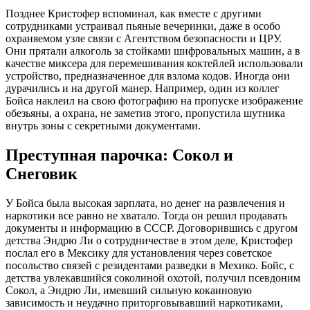
Позднее Кристофер вспоминал, как вместе с другими
сотрудниками устраивал пьяные вечеринки, даже в особо
охраняемом узле связи с Агентством безопасности и ЦРУ.
Они прятали алкоголь за стойками шифровальных машин, а в
качестве миксера для перемешивания коктейлей использовали
устройство, предназначенное для взлома кодов. Иногда они
дурачились и на другой манер. Например, один из коллег
Бойса наклеил на свою фотографию на пропуске изображение
обезьяны, а охрана, не заметив этого, пропустила шутника
внутрь зоны с секретными документами.
Преступная парочка: Сокол и
Снеговик
У Бойса была высокая зарплата, но денег на развлечения и
наркотики все равно не хватало. Тогда он решил продавать
документы и информацию в СССР. Договорившись с другом
детства Эндрю Ли о сотрудничестве в этом деле, Кристофер
послал его в Мексику для установления через советское
посольство связей с резидентами разведки в Мехико. Бойс, с
детства увлекавшийся соколиной охотой, получил псевдоним
Сокол, а Эндрю Ли, имевший сильную кокаиновую
зависимость и неудачно приторговывавший наркотиками,