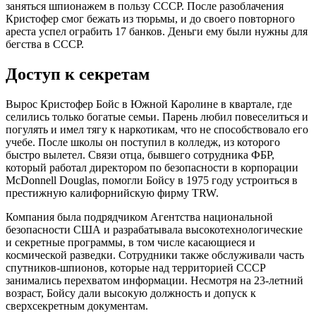
заняться шпионажем в пользу СССР. После разоблачения
Кристофер смог бежать из тюрьмы, и до своего повторного
ареста успел ограбить 17 банков. Деньги ему были нужны для
бегства в СССР.
Доступ к секретам
Вырос Кристофер Бойс в Южной Каролине в квартале, где
селились только богатые семьи. Парень любил повеселиться и
погулять и имел тягу к наркотикам, что не способствовало его
учебе. После школы он поступил в колледж, из которого
быстро вылетел. Связи отца, бывшего сотрудника ФБР,
который работал директором по безопасности в корпорации
McDonnell Douglas, помогли Бойсу в 1975 году устроиться в
престижную калифорнийскую фирму TRW.
Компания была подрядчиком Агентства национальной
безопасности США и разрабатывала высокотехнологические
и секретные программы, в том числе касающиеся и
космической разведки. Сотрудники также обслуживали часть
спутников-шпионов, которые над территорией СССР
занимались перехватом информации. Несмотря на 23-летний
возраст, Бойсу дали высокую должность и допуск к
сверхсекретным документам.