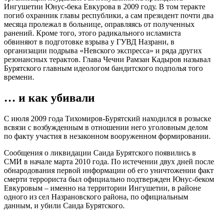
Ингушетии Юнус-бека Евкурова в 2009 году. В том теракте
погиб охранник главы республики, а сам президент почти два
месяца пролежал в больнице, оправляясь от полученных
ранений. Кроме того, этого радикального исламиста
обвиняют в подготовке взрыва у ГУВД Назрани, в
организации подрыва «Невского экспресса» и ряда других
резонансных терактов. Глава Чечни Рамзан Кадыров называл
Бурятского главным идеологом бандитского подполья того
времени.
… и как убивали
С июля 2009 года Тихомиров-Бурятский находился в розыске
всвязи с возбужденным в отношении него уголовным делом
по факту участия в незаконном вооруженном формировании.
Сообщения о ликвидации Саида Бурятского появились в
СМИ в начале марта 2010 года. По истечении двух дней после
обнародования первой информации об его уничтожении факт
смерти террориста был официально подтвержден Юнус-беком
Евкуровым – именно на территории Ингушетии, в районе
одного из сел Назрановского района, по официальным
данным, и убили Саида Бурятского.