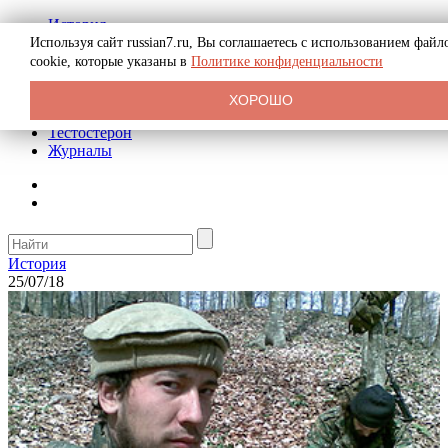
История
Биография
Используя сайт russian7.ru, Вы соглашаетесь с использованием файл
Криминал
cookie, которые указаны в
Политике конфиденциальности
Реклама на сайте
О сайте
ХОРОШО
Рекомендательные статьи
Тестостерон
Журналы
История
25/07/18