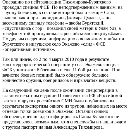
Операцию по нейтрализации Тихомирова-Бурятского
проводил спецназ ФСБ. По неподтвержденным данным, на
группу боевиков, в составе которой был и «амир» Саид,
вышли, как и при ликвидации Джохара Дудаева, – по
засеченному сигналу телефона – якобы Бурятский,
«спустившись с гор», позвонил своей матери в Улан-Удэ, а
телефон у той прослушивался российскими спецслужбами.
По другим сведениям, информацию о возможном прибытии
Бурятского в ингушское село Экажево «слил» ФСБ
«оперативный источник».
Так или иначе, со 2 по 4 марта 2010 года в результате
контртеррористической операции у села Экажево спецназ
ФСБ уничтожил 6 боевиков и еще 11 бойцы пленили. При
зачистке боевых позиций было обнаружено большое
количество оружия, боеприпасов и взрывчатых веществ.
На следующий же день после окончании спецоперации в
главном печатном издании Правительства РФ «Российской
газете» и других российских СМИ были опубликованы
результаты экспертизы одного из трупов, найденных на месте
огневой точки боевиков в Экажево. Останки сильно
обгорели, внешне идентифицировать Саида Буряцкого не
представлялось возможным, хотя спецслужбы и нашли рядом
с трупом паспорт на имя Александра Тихомирова.