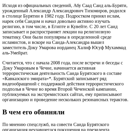
Исходя из официальных сведений, Абу Саад Саид аль-Буряти,
урожденный Александр Александрович Тихомиров, родился
в столице Бурятии в 1982 году. Подростком принял ислам,
нарек себя Саидом и начал довольно активно изучать
религию, в том числе, в Египте и Кувейте. С 20 лет Саид
записывает и распространяет лекции на религиозную
тематику. Они были популярны в определенной среде
исламистов, и вскоре на Саида-Александра вышел
заместитель Доку Умарова иорданец Халиф Юсуф Мухаммад
аль-Умейрат.
Считается, что с начала 2008 года, после встречи и беседы с
Доку Умаровым в Чечне, начинается активная
террористическая деятельность Саида Бурятского в составе
«Кавказского эмирата»*. Бурятский записывает ряд
видеообращений с поддержкой действия террористического
подполья в Чечне во время Второй Чеченской кампании,
публикуемых на экстремистских сайтах, ему приписывают
организацию и проведение нескольких резонансных терактов.
В чем его обвиняли
По мнению спецслужб, на совести Саида Бурятского
организация неудавшегося покушения на президента