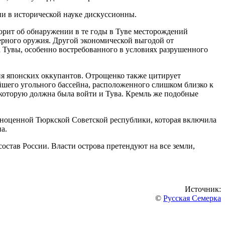
ии в исторической науке дискуссионны.
орит об обнаружении в те годы в Туве месторождений
дерного оружия. Другой экономической выгодой от
а Тувы, особенно востребованного в условиях разрушенного
ния японских оккупантов. Отрощенко также цитирует
йшего угольного бассейна, расположенного слишком близко к
 которую должна была войти и Тува. Кремль же подобные
ноценной Тюркской Советской республики, которая включила
а.
остав России. Власти острова претендуют на все земли,
Источник:
©
Русская Семерка