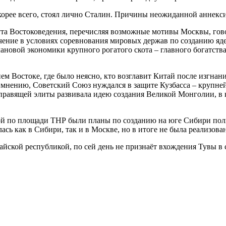
корее всего, стоял лично Сталин. Причины неожиданной аннекс
ута Востоковедения, перечисляя возможные мотивы Москвы, гов
начение в условиях соревнования мировых держав по созданию я
ановой экономики крупного рогатого скота – главного богатств
ем Востоке, где было неясно, кто возглавит Китай после изгна
о мнению, Советский Союз нуждался в защите Кузбасса – крупне
 правящей элиты развивала идею создания Великой Монголии, в
ой по площади ТНР были планы по созданию на юге Сибири пол
ась как в Сибири, так и в Москве, но в итоге не была реализован
ской республикой, по сей день не признаёт вхождения Тувы в с