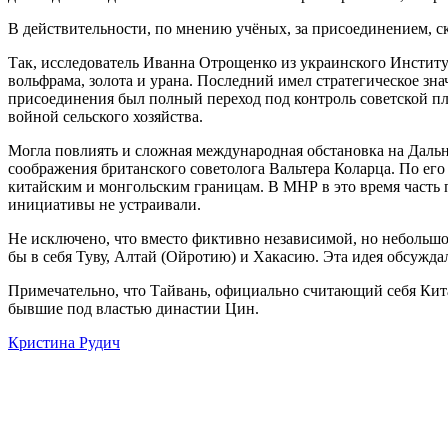
В действительности, по мнению учёных, за присоединением, с
Так, исследователь Иванна Отрощенко из украинского Инстит
вольфрама, золота и урана. Последний имел стратегическое з
присоединения был полный переход под контроль советской пл
войной сельского хозяйства.
Могла повлиять и сложная международная обстановка на Дальн
соображения британского советолога Вальтера Коларца. По ег
китайским и монгольским границам. В МНР в это время часть
инициативы не устраивали.
Не исключено, что вместо фиктивно независимой, но небольш
бы в себя Туву, Алтай (Ойротию) и Хакасию. Эта идея обсуждал
Примечательно, что Тайвань, официально считающий себя Китай
бывшие под властью династии Цин.
Кристина Рудич