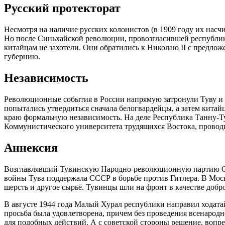
Русский протекторат
Несмотря на наличие русских колонистов (в 1909 году их насч
Но после Синьхайской революции, провозгласившей республику
китайцам не захотели. Они обратились к Николаю II с предлож
губернию.
Независимость
Революционные события в России напрямую затронули Туву и М
попытались утвердиться сначала белогвардейцы, а затем китай
краю формальную независимость. На деле Республика Танну-Т
Коммунистического университета трудящихся Востока, провод
Аннексия
Возглавлявший Тувинскую Народно-революционную партию Сол
войны Тува поддержала СССР в борьбе против Гитлера. В Мос
шерсть и другое сырьё. Тувинцы шли на фронт в качестве добр
В августе 1944 года Малый Хурал республики направил ходата
просьба была удовлетворена, причем без проведения всенарод
для подобных действий. А с советской стороны решение, вопр