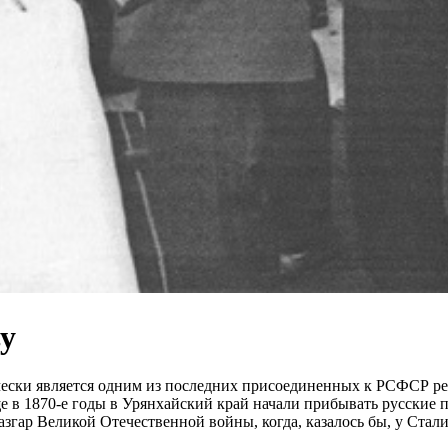
у
ически является одним из последних присоединенных к РСФСР р
е в 1870-е годы в Урянхайский край начали прибывать русские 
азгар Великой Отечественной войны, когда, казалось бы, у Ста