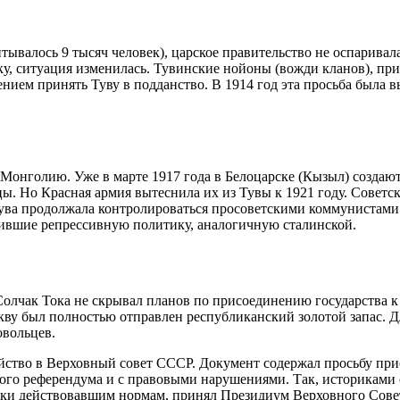
итывалось 9 тысяч человек), царское правительство не оспарив
, ситуация изменилась. Тувинские нойоны (вожди кланов), при
ением принять Туву в подданство. В 1914 год эта просьба была 
онголию. Уже в марте 1917 года в Белоцарске (Кызыл) создают
цы. Но Красная армия вытеснила их из Тувы к 1921 году. Советс
ува продолжала контролироваться просоветскими коммунистами.
ившие репрессивную политику, аналогичную сталинской.
чак Тока не скрывал планов по присоединению государства к 
кву был полностью отправлен республиканский золотой запас. 
овольцев.
йство в Верховный совет СССР. Документ содержал просьбу при
ного референдума и с правовыми нарушениями. Так, историками 
еки действовавшим нормам, принял Президиум Верховного Совет