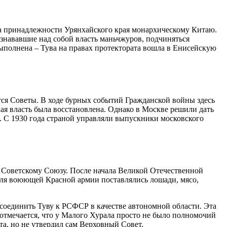
ала принадлежности Урянхайского края монархическому Китаю.
знававшие над собой власть маньчжуров, подчиняться
выполнена – Тува на правах протектората вошла в Енисейскую
ся Советы. В ходе бурных событий Гражданской войны здесь
кая власть была восстановлена. Однако в Москве решили дать
 С 1930 года страной управляли выпускники московского
Советскому Союзу. После начала Великой Отечественной
Для воюющей Красной армии поставлялись лошади, мясо,
соединить Туву к РСФСР в качестве автономной области. Эта
отмечается, что у Малого Хурала просто не было полномочий
а, но не утвердил сам Верховный Совет.