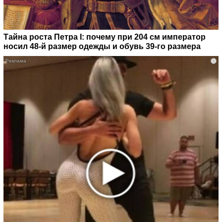
Тайна роста Петра I: почему при 204 см император
носил 48-й размер одежды и обувь 39-го размера
i