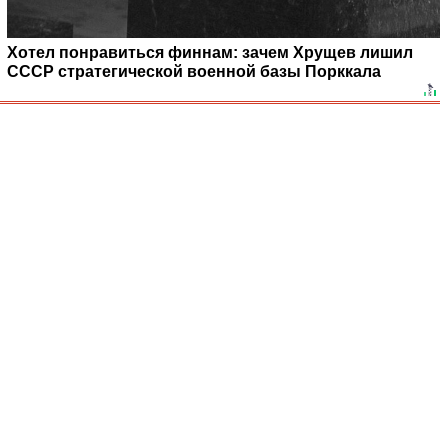
Хотел понравиться финнам: зачем Хрущев лишил
СССР стратегической военной базы Порккала