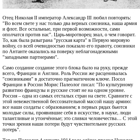
Отец Николая II император Александр III любил повторять:
"Во всем свете у нас только два верных союзника, наша армия
и флот. Все остальные, при первой возможности, сами
ополчатся против нас". Царь-миротворец знал, о чем говорит.
То, как была разыграна "русская карта" в Первую мировую
войну, со всей очевидностью показало его правоту, союзники
по Антанте оказались на поверку неблагонадежными
"западными партнерами".
Само создание создание этого блока было на руку, прежде
всего, Франции и Англии. Роль России же расценивалась
"союзниками" в достаточно прагматичном ключе. Посол
Франции в России Морис Палеолог писал: "По культурному
развитию французы и русские стоят не на одном уровне.
Россия – одна из самых отсталых стран на свете. Сравните с
этой невежественной бессознательной массой нашу армию:
все наши солдаты с образованием; в первых рядах бьются
молодые силы, проявившие себя в искусстве, в науке, люди
талантливые и утончённые; это сливки человечества… С этой
точки зрения наши потери будут чувствительнее русских
потерь".