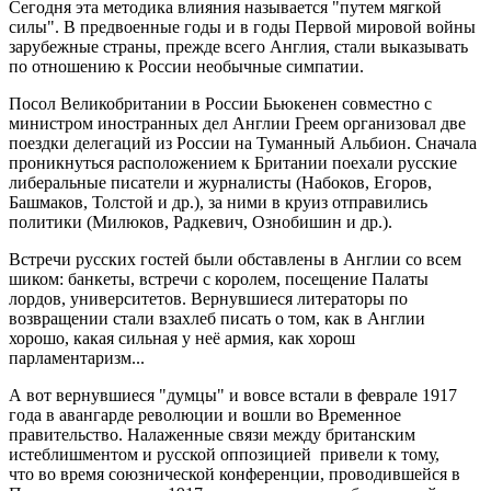
Сегодня эта методика влияния называется "путем мягкой
силы". В предвоенные годы и в годы Первой мировой войны
зарубежные страны, прежде всего Англия, стали выказывать
по отношению к России необычные симпатии.
Посол Великобритании в России Бьюкенен совместно с
министром иностранных дел Англии Греем организовал две
поездки делегаций из России на Туманный Альбион. Сначала
проникнуться расположением к Британии поехали русские
либеральные писатели и журналисты (Набоков, Егоров,
Башмаков, Толстой и др.), за ними в круиз отправились
политики (Милюков, Радкевич, Ознобишин и др.).
Встречи русских гостей были обставлены в Англии со всем
шиком: банкеты, встречи с королем, посещение Палаты
лордов, университетов. Вернувшиеся литераторы по
возвращении стали взахлеб писать о том, как в Англии
хорошо, какая сильная у неё армия, как хорош
парламентаризм...
А вот вернувшиеся "думцы" и вовсе встали в феврале 1917
года в авангарде революции и вошли во Временное
правительство. Налаженные связи между британским
истеблишментом и русской оппозицией привели к тому,
что во время союзнической конференции, проводившейся в