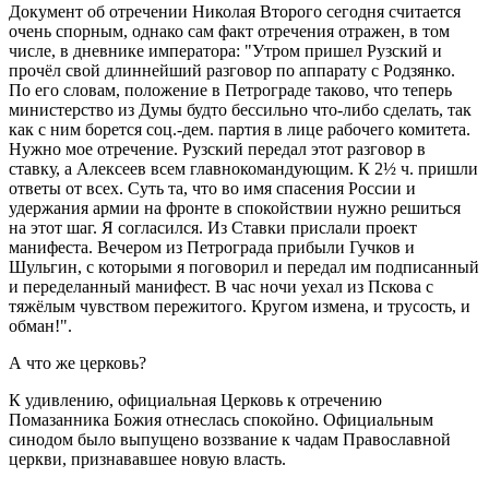
Документ об отречении Николая Второго сегодня считается
очень спорным, однако сам факт отречения отражен, в том
числе, в дневнике императора: "Утром пришел Рузский и
прочёл свой длиннейший разговор по аппарату с Родзянко.
По его словам, положение в Петрограде таково, что теперь
министерство из Думы будто бессильно что-либо сделать, так
как с ним борется соц.-дем. партия в лице рабочего комитета.
Нужно мое отречение. Рузский передал этот разговор в
ставку, а Алексеев всем главнокомандующим. К 2½ ч. пришли
ответы от всех. Суть та, что во имя спасения России и
удержания армии на фронте в спокойствии нужно решиться
на этот шаг. Я согласился. Из Ставки прислали проект
манифеста. Вечером из Петрограда прибыли Гучков и
Шульгин, с которыми я поговорил и передал им подписанный
и переделанный манифест. В час ночи уехал из Пскова с
тяжёлым чувством пережитого. Кругом измена, и трусость, и
обман!".
А что же церковь?
К удивлению, официальная Церковь к отречению
Помазанника Божия отнеслась спокойно. Официальным
синодом было выпущено воззвание к чадам Православной
церкви, признававшее новую власть.