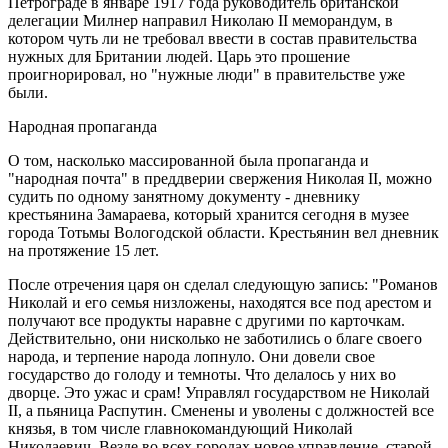
Петрограде в январе 1917 года руководитель британской
делегации Милнер направил Николаю II меморандум, в
котором чуть ли не требовал ввести в состав правительства
нужных для Британии людей. Царь это прошение
проигнорировал, но "нужные люди" в правительстве уже
были.
Народная пропаганда
О том, насколько массированной была пропаганда и
"народная почта" в преддверии свержения Николая II, можно
судить по одному занятному документу - дневнику
крестьянина Замараева, который хранится сегодня в музее
города Тотьмы Вологодской области. Крестьянин вел дневник
на протяжение 15 лет.
После отречения царя он сделал следующую запись: "Романов
Николай и его семья низложены, находятся все под арестом и
получают все продукты наравне с другими по карточкам.
Действительно, они нисколько не заботились о благе своего
народа, и терпение народа лопнуло. Они довели свое
государство до голоду и темноты. Что делалось у них во
дворце. Это ужас и срам! Управлял государством не Николай
II, а пьяница Распутин. Сменены и уволены с должностей все
князья, в том числе главнокомандующий Николай
Николаевич. Везде во всех городах новое управление, старой