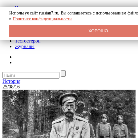
История
Биография
Используя сайт russian7.ru, Вы соглашаетесь с использованием фай
Криминал
в
Политике конфиденциальности
Реклама на сайте
О сайте
ХОРОШО
Рекомендательные статьи
Тестостерон
Журналы
История
25/08/16