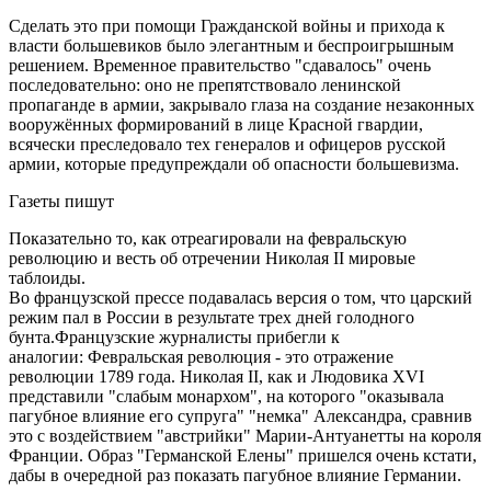
Сделать это при помощи Гражданской войны и прихода к
власти большевиков было элегантным и беспроигрышным
решением. Временное правительство "сдавалось" очень
последовательно: оно не препятствовало ленинской
пропаганде в армии, закрывало глаза на создание незаконных
вооружённых формирований в лице Красной гвардии,
всячески преследовало тех генералов и офицеров русской
армии, которые предупреждали об опасности большевизма.
Газеты пишут
Показательно то, как отреагировали на февральскую
революцию и весть об отречении Николая II мировые
таблоиды.
Во французской прессе подавалась версия о том, что царский
режим пал в России в результате трех дней голодного
бунта.Французские журналисты прибегли к
аналогии: Февральская революция - это отражение
революции 1789 года. Николая II, как и Людовика XVI
представили "слабым монархом", на которого "оказывала
пагубное влияние его супруга" "немка" Александра, сравнив
это с воздействием "австрийки" Марии-Антуанетты на короля
Франции. Образ "Германской Елены" пришелся очень кстати,
дабы в очередной раз показать пагубное влияние Германии.