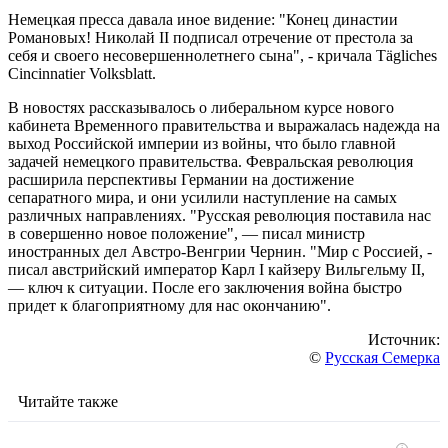
Немецкая пресса давала иное видение: "Конец династии
Романовых! Николай II подписал отречение от престола за
себя и своего несовершеннолетнего сына", - кричала Tägliches
Cincinnatier Volksblatt.
В новостях рассказывалось о либеральном курсе нового
кабинета Временного правительства и выражалась надежда на
выход Российской империи из войны, что было главной
задачей немецкого правительства. Февральская революция
расширила перспективы Германии на достижение
сепаратного мира, и они усилили наступление на самых
различных направлениях. "Русская революция поставила нас
в совершенно новое положение", — писал министр
иностранных дел Австро-Венгрии Чернин. "Мир с Россией, -
писал австрийский император Карл I кайзеру Вильгельму II,
— ключ к ситуации. После его заключения война быстро
придет к благоприятному для нас окончанию".
Источник:
©
Русская Семерка
Читайте также