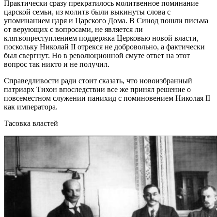
Практически сразу прекратилось молитвенное поминание
царской семьи, из молитв были выкинуты слова с
упоминанием царя и Царского Дома. В Синод пошли письма
от верующих с вопросами, не является ли
клятвопреступлением поддержка Церковью новой власти,
поскольку Николай II отрекся не добровольно, а фактически
был свергнут. Но в революционной смуте ответ на этот
вопрос так никто и не получил.
Справедливости ради стоит сказать, что новоизбранный
патриарх Тихон впоследствии все же принял решение о
повсеместном служении панихид с поминовением Николая II
как императора.
Тасовка властей