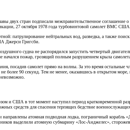
и главы двух стран подписали межправительственное соглашение
фикации, 27 октября 1978 года турбовинтовой самолет ВМС США
артной: патрулирование нейтральных вод, разведка, а также пои
США Джерси Григсби.
оздушного судна не распорядился запустить четвертый двигатель
ле начался пожар, грозящий полным разрушением крыла самолета
ания, посадив самолет прямо на волны. За это время остальные
не более 90 секунд. Тем не менее, оказавшись в открытом море
 невозможно.
зом и США в тот момент наступил период кратковременной разр
зможных средств для спасения терпящих бедствие военнослужа
и направлены атомная подводная лодка, пограничный корабль «
ников выделили атомную субмарину «Лос-Анджелес», сторожевой