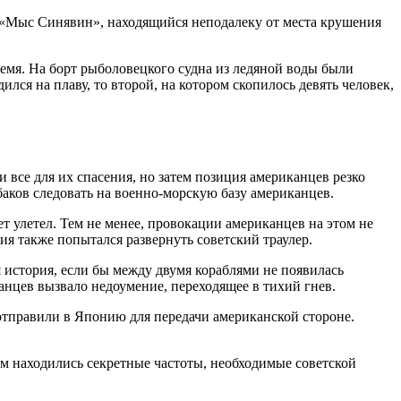
а «Мыс Синявин», находящийся неподалеку от места крушения
емя. На борт рыболовецкого судна из ледяной воды были
ся на плаву, то второй, на котором скопилось девять человек,
 все для их спасения, но затем позиция американцев резко
аков следовать на военно-морскую базу американцев.
т улетел. Тем не менее, провокации американцев на этом не
я также попытался развернуть советский траулер.
я история, если бы между двумя кораблями не появилась
анцев вызвало недоумение, переходящее в тихий гнев.
отправили в Японию для передачи американской стороне.
ром находились секретные частоты, необходимые советской