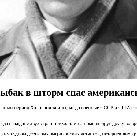
 рыбак в шторм спас американс
енный период Холодной войны, когда военные СССР и США с ор
 когда граждане двух стран приходили на помощь друг другу во 
цким судном десятерых американских летчиков, потерпевших кр