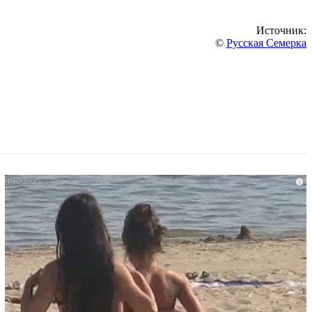
Источник:
©
Русская Семерка
i