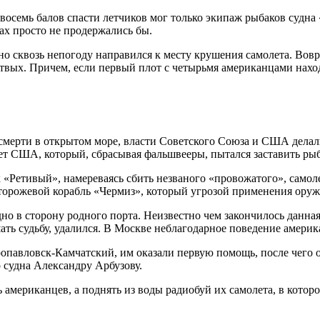
восемь балов спасти летчиков мог только экипаж рыбаков судн
ах просто не продержались бы.
но сквозь непогоду направился к месту крушения самолета. Вовр
вых. Причем, если первый плот с четырьмя американцами находил
 смерти в открытом море, власти Советского Союза и США делали
т США, который, сбрасывая фальшвееры, пытался заставить рыб
«Ретивый», намереваясь сбить незваного «провожатого», самоле
орожевой корабль «Чермиз», который угрозой применения оружи
дно в сторону родного порта. Неизвестно чем закончилось данна
ть судьбу, удалился. В Москве неблагодарное поведение америк
ропавловск-Камчатский, им оказали первую помощь, после чего 
 судна Александру Арбузову.
ь американцев, а поднять из воды радиобуй их самолета, в кото