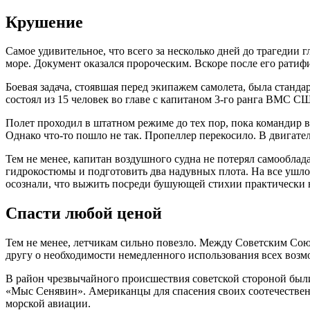
Крушение
Самое удивительное, что всего за несколько дней до трагеди
море. Документ оказался пророческим. Вскоре после его рати
Боевая задача, стоявшая перед экипажем самолета, была станд
состоял из 15 человек во главе с капитаном 3-го ранга ВМС 
Полет проходил в штатном режиме до тех пор, пока командир в
Однако что-то пошло не так. Пропеллер перекосило. В двигате
Тем не менее, капитан воздушного судна не потерял самооблад
гидрокостюмы и подготовить два надувных плота. На все ушло 
осознали, что выжить посреди бушующей стихии практически
Спасти любой ценой
Тем не менее, летчикам сильно повезло. Между Советским Сою
другу о необходимости немедленного использования всех во
В район чрезвычайного происшествия советской стороной был
«Мыс Сенявин». Американцы для спасения своих соотечествен
морской авиации.