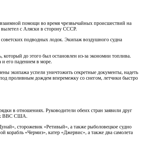
 о взаимной помощи во время чрезвычайных происшествий на
 вылетел с Аляски в сторону СССР.
ск советских подводных лодок. Экипаж воздушного судна
, который до этого был остановлен из-за экономии топлива.
 и его падением в море.
 члены экипажа успели уничтожить секретные документы, надеть
, под проливным дождем вперемежку со снегом, летчики быстро
ядки в отношениях. Руководители обеих стран заявили друг
щих ВВС США.
Дунай», сторожевик «Ретивый», а также рыболовецкое судно
 корабль «Чермиз», катер «Джервис», а также два самолета