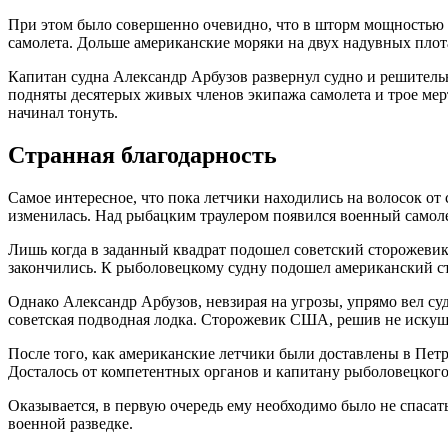
При этом было совершенно очевидно, что в шторм мощностью 
самолета. Дольше американские моряки на двух надувных плот
Капитан судна Александр Арбузов развернул судно и решитель
подняты десятерых живых членов экипажа самолета и трое мерт
начинал тонуть.
Странная благодарность
Самое интересное, что пока летчики находились на волосок от
изменилась. Над рыбацким траулером появился военный самоле
Лишь когда в заданный квадрат подошел советский сторожевик 
закончились. К рыболовецкому судну подошел американский ст
Однако Александр Арбузов, невзирая на угрозы, упрямо вел су
советская подводная лодка. Сторожевик США, решив не искуша
После того, как американские летчики были доставлены в Пет
Досталось от компетентных органов и капитану рыболовецкого
Оказывается, в первую очередь ему необходимо было не спасат
военной разведке.