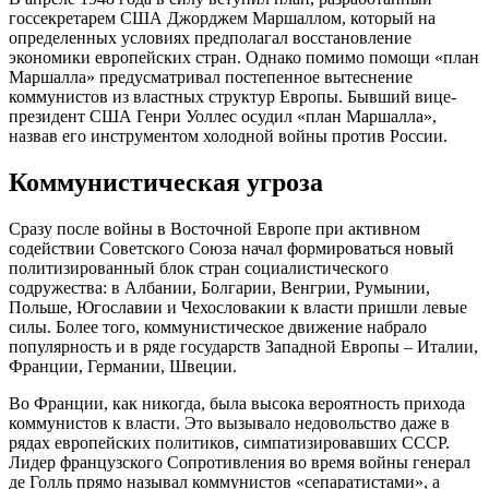
госсекретарем США Джорджем Маршаллом, который на
определенных условиях предполагал восстановление
экономики европейских стран. Однако помимо помощи «план
Маршалла» предусматривал постепенное вытеснение
коммунистов из властных структур Европы. Бывший вице-
президент США Генри Уоллес осудил «план Маршалла»,
назвав его инструментом холодной войны против России.
Коммунистическая угроза
Сразу после войны в Восточной Европе при активном
содействии Советского Союза начал формироваться новый
политизированный блок стран социалистического
содружества: в Албании, Болгарии, Венгрии, Румынии,
Польше, Югославии и Чехословакии к власти пришли левые
силы. Более того, коммунистическое движение набрало
популярность и в ряде государств Западной Европы – Италии,
Франции, Германии, Швеции.
Во Франции, как никогда, была высока вероятность прихода
коммунистов к власти. Это вызывало недовольство даже в
рядах европейских политиков, симпатизировавших СССР.
Лидер французского Сопротивления во время войны генерал
де Голль прямо называл коммунистов «сепаратистами», а