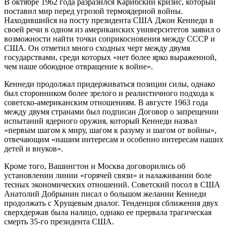
В октябре 1962 года разразился Карибский кризис, который
поставил мир перед угрозой термоядерной войны.
Находившийся на посту президента США Джон Кеннеди в
своей речи в одном из американских университетов заявил о
возможности найти точки соприкосновения между СССР и
США. Он отметил много сходных черт между двумя
государствами, среди которых «нет более ярко выраженной,
чем наше обоюдное отвращение к войне».
Кеннеди продолжал придерживаться позиции силы, однако
был сторонником более зрелого и реалистичного подхода к
советско-американским отношениям. В августе 1963 года
между двумя странами был подписан Договор о запрещении
испытаний ядерного оружия, который Кеннеди назвал
«первым шагом к миру, шагом к разуму и шагом от войны»,
отвечающим «нашим интересам и особенно интересам наших
детей и внуков».
Кроме того, Вашингтон и Москва договорились об
установлении линии «горячей связи» и налаживании боле
тесных экономических отношений. Советский посол в США
Анатолий Добрынин писал о большом желании Кеннеди
продолжать с Хрущевым диалог. Тенденция сближения двух
сверхдержав была налицо, однако ее прервала трагическая
смерть 35-го президента США.