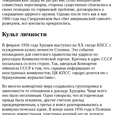
Американский лидер не раз раз выступал инициатором
совместных переговоров, стороны существенно сблизились в
своих позициях по германской проблеме, договорились о
сокращении ядерного оружия. Однако после того как в мае
1960 года над Свердловском был сбит американский самолет-
разведчик, все контакты прекратились.
Культ личности
В феврале 1956 года Хрущев выступил на XX съезде КПСС с
осуждением культа личности Сталина. Это событие
неожиданно для советского правительства ударило по
репутации Коммунистической партии. Критика в адрес СССР
посыпалась со всех сторон. Так, шведская Компартия
обвинила СССР в том, что, скрывая информацию от
иностранных коммунистов, ЦК КПСС «щедро делится ею с
буржуазными журналистами».
Во многих компартиях мира создавались группировки в
зависимости от отношения к докладу Хрущева. Чаще всего
оно было негативным. Одни говорили, что историческая
правда была искажена, другие считали доклад
преждевременным, а третьи и вовсе разочаровывались в
коммунистических идеях. В конце июня 1956 года в Познани
прошла демонстрация, участники которой несли лозунги: