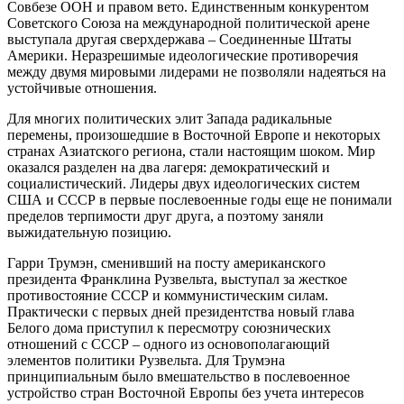
Совбезе ООН и правом вето. Единственным конкурентом
Советского Союза на международной политической арене
выступала другая сверхдержава – Соединенные Штаты
Америки. Неразрешимые идеологические противоречия
между двумя мировыми лидерами не позволяли надеяться на
устойчивые отношения.
Для многих политических элит Запада радикальные
перемены, произошедшие в Восточной Европе и некоторых
странах Азиатского региона, стали настоящим шоком. Мир
оказался разделен на два лагеря: демократический и
социалистический. Лидеры двух идеологических систем
США и СССР в первые послевоенные годы еще не понимали
пределов терпимости друг друга, а поэтому заняли
выжидательную позицию.
Гарри Трумэн, сменивший на посту американского
президента Франклина Рузвельта, выступал за жесткое
противостояние СССР и коммунистическим силам.
Практически с первых дней президентства новый глава
Белого дома приступил к пересмотру союзнических
отношений с СССР – одного из основополагающий
элементов политики Рузвельта. Для Трумэна
принципиальным было вмешательство в послевоенное
устройство стран Восточной Европы без учета интересов