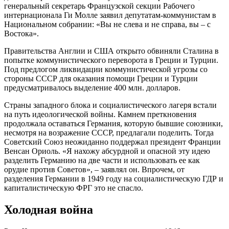
генеральный секретарь Французской секции Рабочего
интернационала Ги Молле заявил депутатам-коммунистам в
Национальном собрании: «Вы не слева и не справа, вы – с
Востока».
Правительства Англии и США открыто обвиняли Сталина в
попытке коммунистического переворота в Греции и Турции.
Под предлогом ликвидации коммунистической угрозы со
стороны СССР для оказания помощи Греции и Турции
предусматривалось выделение 400 млн. долларов.
Страны западного блока и социалистического лагеря встали
на путь идеологической войны. Камнем преткновения
продолжала оставаться Германия, которую бывшие союзники,
несмотря на возражение СССР, предлагали поделить. Тогда
Советский Союз неожиданно поддержал президент Франции
Венсан Ориоль. «Я нахожу абсурдной и опасной эту идею
разделить Германию на две части и использовать ее как
орудие против Советов», – заявлял он. Впрочем, от
разделения Германии в 1949 году на социалистическую ГДР и
капиталистическую ФРГ это не спасло.
Холодная война