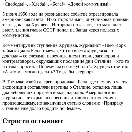
«Свободы!», «Хлеба!», «Бога!», «Долой коммунизм!»
5 июня 1956 года на резонансное событие отреагировала
американская газета «Нью-Йорк таймс», опубликовав полный
текст доклада Хрущева. Историки полагают, что материал
выступления главы СССР попал на Запад через польских
коммунистов.
Комментируя выступление Хрущева, журналист «Нью-Йорк
таймс» Джим Белл отмечал, что во время хрущевского
доклада – со слезами, перечислением интриг, заговоров и
контрзаговоров, окружавших последние дни Сталина, - кто-то
из зала спросил: «Почему вы его не убили?» Хрущев ответил:
«А что мы могли сделать? Тогда был террор».
В Третьяковской галерее, продолжал Белл, где немалую часть
экспозиции составляли картины о Сталине, остались лишь
два небольших портрета вождя народов. Американский
журналист не скрывал своего позитивного отношения к
произошедшему, но заканчивал статью словами: «Призраку
Сталина еще долго бродить по Земле».
Страсти остывают