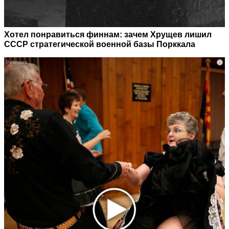
Хотел понравиться финнам: зачем Хрущев лишил
СССР стратегической военной базы Порккала
i