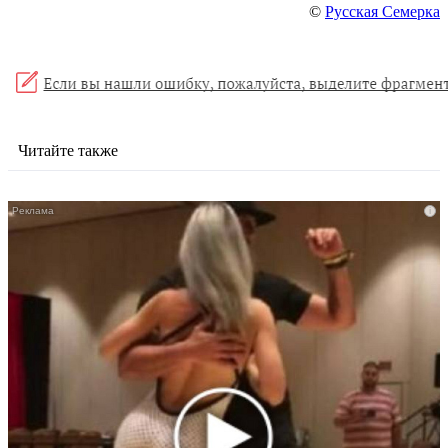
©
Русская Семерка
Читайте также
i