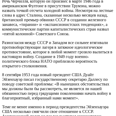
Речь Черчилля, которую он произнес в марте 1946 года в
американском Фултоне в присутствии Трумэна, можно
назвать точкой отсчета холодной войны. Несмотря на лестные
слова в адрес Сталина, сказанные несколько месяцев назад,
британский премьер обвинял СССР в создании железного
занавеса, «тирании» и «экспансионистских тенденциях», а
коммунистические партии капиталистических стран назвал
«пятой колонной» Советского Союза.
Разногласия между СССР и Западом все сильнее втягивали
противоборствующие лагеря в затяжное идеологическое
противостояние, которое в любой момент грозило вылиться в
настоящую войну. Создание в 1949 году военно-
политического блока НАТО приблизило вероятность
открытого столкновения.
8 сентября 1953 года новый президент США Дуайт
Эйзенхауэр писал государственному секретарю Даллесу по
поводу советской проблемы: «В нынешних обстоятельствах
мы должны были бы рассмотреть, не является ли нашей
обязанностью перед грядущими поколениями начать войну в
благоприятный, избранный нами момент».
Теме не менее именно в период президентства Эйзенхауэра
США несколько смягчили свое отношение к СССР.