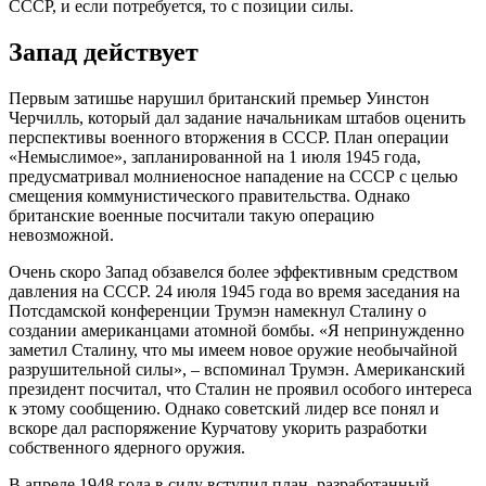
СССР, и если потребуется, то с позиции силы.
Запад действует
Первым затишье нарушил британский премьер Уинстон
Черчилль, который дал задание начальникам штабов оценить
перспективы военного вторжения в СССР. План операции
«Немыслимое», запланированной на 1 июля 1945 года,
предусматривал молниеносное нападение на СССР с целью
смещения коммунистического правительства. Однако
британские военные посчитали такую операцию
невозможной.
Очень скоро Запад обзавелся более эффективным средством
давления на СССР. 24 июля 1945 года во время заседания на
Потсдамской конференции Трумэн намекнул Сталину о
создании американцами атомной бомбы. «Я непринужденно
заметил Сталину, что мы имеем новое оружие необычайной
разрушительной силы», – вспоминал Трумэн. Американский
президент посчитал, что Сталин не проявил особого интереса
к этому сообщению. Однако советский лидер все понял и
вскоре дал распоряжение Курчатову укорить разработки
собственного ядерного оружия.
В апреле 1948 года в силу вступил план, разработанный