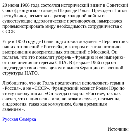
20 июня 1966 года состоялся исторический визит в Советский
Союз французского лидера Шарля де Голля. Президент Пятой
республики, несмотря на разгар холодной войны и
существующие идеологические противоречия, намеревался
продемонстрировать миру необходимость сотрудничества с
СССР.
Еще в 1950 году де Голль подготовил документ «Перспективы
наших отношений с Россией», в котором излагал позицию
выстраивания доверительных отношений с Москвой. Он
полагал, что это позволит уберечь «Францию и ее империю»
от подчинения интересам США. В феврале 1966 года он
подтвердил свои слова делом и вывел Францию из военной
структуры НАТО.
Любопытно, что де Голль предпочитал использовать термин
«Россия», а не «СССР». Французский эссеист Ролан Юро по
этому поводу писал: «Он всегда говорил «Россия», так как
считал, что нация вечна или, во всяком случае, неизменна,
а идеология, такая как коммунизм, была временным
явлением».
Русская Семёрка
Источник: