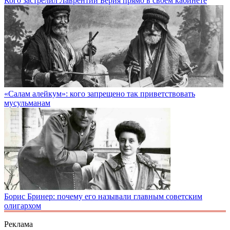
Кого застрелил Лаврентий Берия прямо в своем кабинете
«Салам алейкум»: кого запрещено так приветствовать
мусульманам
Борис Бринер: почему его называли главным советским
олигархом
Реклама