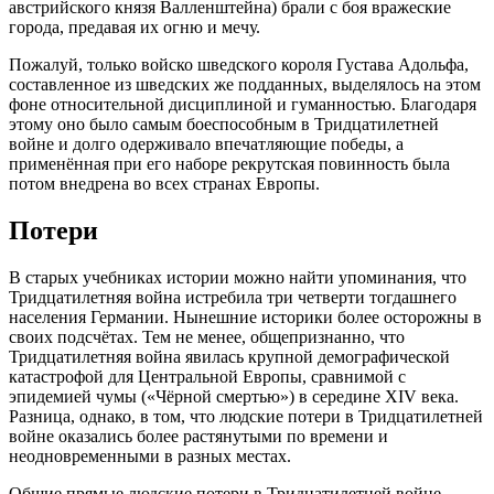
австрийского князя Валленштейна) брали с боя вражеские
города, предавая их огню и мечу.
Пожалуй, только войско шведского короля Густава Адольфа,
составленное из шведских же подданных, выделялось на этом
фоне относительной дисциплиной и гуманностью. Благодаря
этому оно было самым боеспособным в Тридцатилетней
войне и долго одерживало впечатляющие победы, а
применённая при его наборе рекрутская повинность была
потом внедрена во всех странах Европы.
Потери
В старых учебниках истории можно найти упоминания, что
Тридцатилетняя война истребила три четверти тогдашнего
населения Германии. Нынешние историки более осторожны в
своих подсчётах. Тем не менее, общепризнанно, что
Тридцатилетняя война явилась крупной демографической
катастрофой для Центральной Европы, сравнимой с
эпидемией чумы («Чёрной смертью») в середине XIV века.
Разница, однако, в том, что людские потери в Тридцатилетней
войне оказались более растянутыми по времени и
неодновременными в разных местах.
Общие прямые людские потери в Тридцатилетней войне