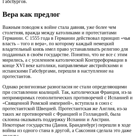
Габсбургов.
Вера как предлог
Важным поводом к войне стала давняя, уже более чем
столетняя, вражда между католиками и протестантами
Германии. С 1555 года в Германии действовал принцип «чья
власть – того и вера», по которому каждый немецкий
владетельный князь имел право устанавливать религию для
подданных в своём государстве. Понятно, что не все с этим
мирились, а с усилением католической Контрреформации в
конце XVI веке католики, направляемые австрийскими и
испанскими Габсбургами, перешли в наступление на
протестантов.
Однако религиозные разногласия не стали определяющими
при составлении коалиций. Так, католическая Франция, из-за
непримиримых геополитических противоречий с Испанией и
«Священной Римской империей», вступила в союз с
протестантской Швецией. Протестантская же Англия, из-за
таких же противоречий с Францией и Голландией, была
склонна оказывать поддержку Испании и Австрии.
Некоторые государства (Дания, Бранденбург) перешли в ходе
войны из одного стана в другой, а Саксония сделала это даже
дважды.