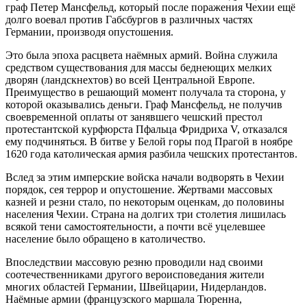
граф Петер Мансфельд, который после поражения Чехии ещё
долго воевал против Габсбургов в различных частях
Германии, производя опустошения.
Это была эпоха расцвета наёмных армий. Война служила
средством существования для массы беднеющих мелких
дворян (ландскнехтов) во всей Центральной Европе.
Преимущество в решающий момент получала та сторона, у
которой оказывались деньги. Граф Мансфельд, не получив
своевременной оплаты от занявшего чешский престол
протестантской курфюрста Пфальца Фридриха V, отказался
ему подчиняться. В битве у Белой горы под Прагой в ноябре
1620 года католическая армия разбила чешских протестантов.
Вслед за этим имперские войска начали водворять в Чехии
порядок, сея террор и опустошение. Жертвами массовых
казней и резни стало, по некоторым оценкам, до половины
населения Чехии. Страна на долгих три столетия лишилась
всякой тени самостоятельности, а почти всё уцелевшее
население было обращено в католичество.
Впоследствии массовую резню проводили над своими
соотечественниками другого вероисповедания жители
многих областей Германии, Швейцарии, Нидерландов.
Наёмные армии (французского маршала Тюренна,