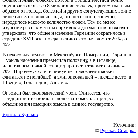
оцениваются от 5 до 8 миллионов человек, причём главным
образом от голода, болезней и других сопутствующих войне
лишений. За те долгие годы, что шла война, конечно,
народилось какое-то количество людей. Тем не менее,
изучение разных местных архивов и документов позволяет
утверждать, что общее население Германии сократилось в
середине XVII века по сравнению с его началом от 20% до
45%.
В некоторых землях – в Мекленбурге, Померании, Тюрингии
– убыль населения превысила половину, а в Пфальце,
испытавшем прямой геноцид протестантов католиками –
70%. Впрочем, часть исчезнувшего населения может
считаться не погибшей, а эмигрировавшей – прежде всего, в
Швецию, Голландию, Англию.
Огромен был экономический урон. Считается, что
Тридцатилетняя война надолго затормозила процесс
объединения немецких земель в единое государство.
Ярослав Бутаков
Источник:
©
Русская Семерка