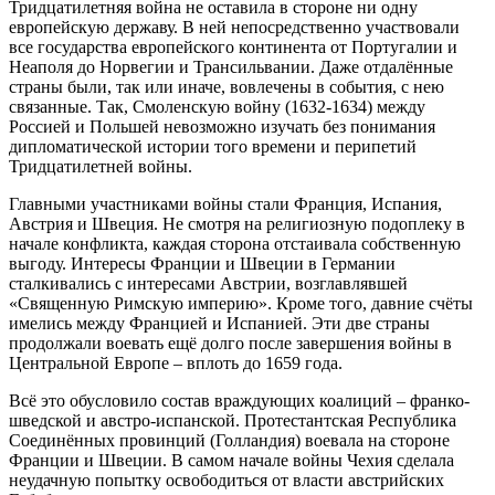
Тридцатилетняя война не оставила в стороне ни одну
европейскую державу. В ней непосредственно участвовали
все государства европейского континента от Португалии и
Неаполя до Норвегии и Трансильвании. Даже отдалённые
страны были, так или иначе, вовлечены в события, с нею
связанные. Так, Смоленскую войну (1632-1634) между
Россией и Польшей невозможно изучать без понимания
дипломатической истории того времени и перипетий
Тридцатилетней войны.
Главными участниками войны стали Франция, Испания,
Австрия и Швеция. Не смотря на религиозную подоплеку в
начале конфликта, каждая сторона отстаивала собственную
выгоду. Интересы Франции и Швеции в Германии
сталкивались с интересами Австрии, возглавлявшей
«Священную Римскую империю». Кроме того, давние счёты
имелись между Францией и Испанией. Эти две страны
продолжали воевать ещё долго после завершения войны в
Центральной Европе – вплоть до 1659 года.
Всё это обусловило состав враждующих коалиций – франко-
шведской и австро-испанской. Протестантская Республика
Соединённых провинций (Голландия) воевала на стороне
Франции и Швеции. В самом начале войны Чехия сделала
неудачную попытку освободиться от власти австрийских