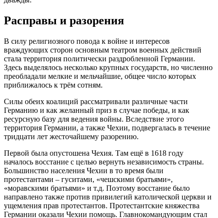
Расправы и разорения
В силу религиозного повода к войне и интересов
враждующих сторон основным театром военных действий
стала территория политически раздробленной Германии.
Здесь выделялось несколько крупных государств, но численно
преобладали мелкие и мельчайшие, общее число которых
приближалось к трём сотням.
Силы обеих коалиций рассматривали различные части
Германию и как желанный приз в случае победы, и как
ресурсную базу для ведения войны. Вследствие этого
территория Германии, а также Чехии, подвергалась в течение
тридцати лет жесточайшему разорению.
Первой была опустошена Чехия. Там ещё в 1618 году
началось восстание с целью вернуть независимость страны.
Большинство населения Чехии в то время были
протестантами – гуситами, «чешскими братьями»,
«моравскими братьями» и т.д. Поэтому восстание было
направлено также против привилегий католической церкви и
ущемления прав протестантов. Протестантские княжества
Германии оказали Чехии помощь. Главнокомандующим стал