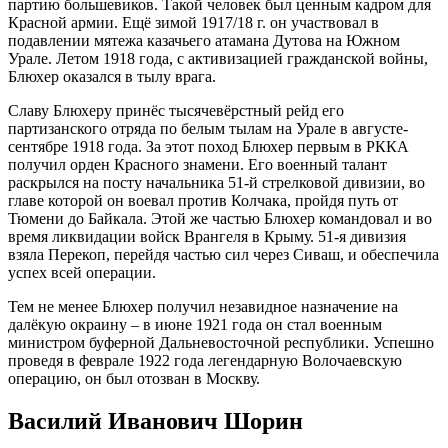
партию большевиков. Такой человек был ценным кадром для
Красной армии. Ещё зимой 1917/18 г. он участвовал в
подавлении мятежа казачьего атамана Дутова на Южном
Урале. Летом 1918 года, с активизацией гражданской войны,
Блюхер оказался в тылу врага.
Славу Блюхеру принёс тысячевёрстный рейд его
партизанского отряда по белым тылам на Урале в августе-
сентябре 1918 года. За этот поход Блюхер первым в РККА
получил орден Красного знамени. Его военный талант
раскрылся на посту начальника 51-й стрелковой дивизии, во
главе которой он воевал против Колчака, пройдя путь от
Тюмени до Байкала. Этой же частью Блюхер командовал и во
время ликвидации войск Врангеля в Крыму. 51-я дивизия
взяла Перекоп, перейдя частью сил через Сиваш, и обеспечила
успех всей операции.
Тем не менее Блюхер получил незавидное назначение на
далёкую окраину – в июне 1921 года он стал военным
министром буферной Дальневосточной республики. Успешно
проведя в феврале 1922 года легендарную Волочаевскую
операцию, он был отозван в Москву.
Василий Иванович Шорин