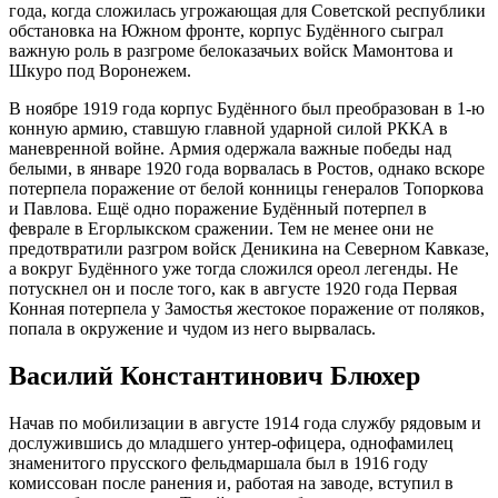
года, когда сложилась угрожающая для Советской республики
обстановка на Южном фронте, корпус Будённого сыграл
важную роль в разгроме белоказачьих войск Мамонтова и
Шкуро под Воронежем.
В ноябре 1919 года корпус Будённого был преобразован в 1-ю
конную армию, ставшую главной ударной силой РККА в
маневренной войне. Армия одержала важные победы над
белыми, в январе 1920 года ворвалась в Ростов, однако вскоре
потерпела поражение от белой конницы генералов Топоркова
и Павлова. Ещё одно поражение Будённый потерпел в
феврале в Егорлыкском сражении. Тем не менее они не
предотвратили разгром войск Деникина на Северном Кавказе,
а вокруг Будённого уже тогда сложился ореол легенды. Не
потускнел он и после того, как в августе 1920 года Первая
Конная потерпела у Замостья жестокое поражение от поляков,
попала в окружение и чудом из него вырвалась.
Василий Константинович Блюхер
Начав по мобилизации в августе 1914 года службу рядовым и
дослужившись до младшего унтер-офицера, однофамилец
знаменитого прусского фельдмаршала был в 1916 году
комиссован после ранения и, работая на заводе, вступил в