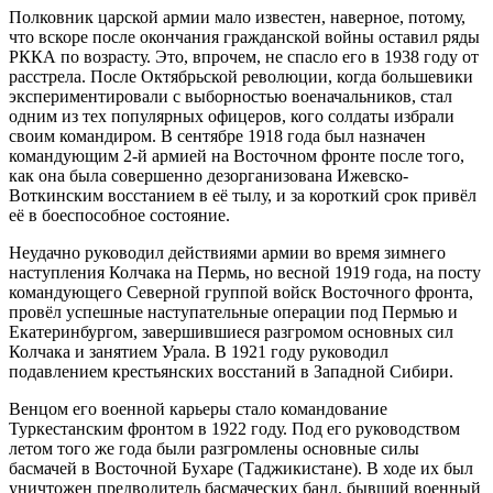
Полковник царской армии мало известен, наверное, потому,
что вскоре после окончания гражданской войны оставил ряды
РККА по возрасту. Это, впрочем, не спасло его в 1938 году от
расстрела. После Октябрьской революции, когда большевики
экспериментировали с выборностью военачальников, стал
одним из тех популярных офицеров, кого солдаты избрали
своим командиром. В сентябре 1918 года был назначен
командующим 2-й армией на Восточном фронте после того,
как она была совершенно дезорганизована Ижевско-
Воткинским восстанием в её тылу, и за короткий срок привёл
её в боеспособное состояние.
Неудачно руководил действиями армии во время зимнего
наступления Колчака на Пермь, но весной 1919 года, на посту
командующего Северной группой войск Восточного фронта,
провёл успешные наступательные операции под Пермью и
Екатеринбургом, завершившиеся разгромом основных сил
Колчака и занятием Урала. В 1921 году руководил
подавлением крестьянских восстаний в Западной Сибири.
Венцом его военной карьеры стало командование
Туркестанским фронтом в 1922 году. Под его руководством
летом того же года были разгромлены основные силы
басмачей в Восточной Бухаре (Таджикистане). В ходе их был
уничтожен предводитель басмаческих банд, бывший военный