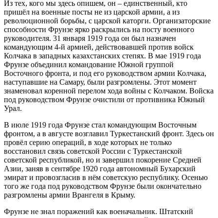
Из тех, кого мы здесь опишем, он – единственный, кто
пришёл на военные посты не из царской армии, а из
революционной борьбы, с царской каторги. Организаторские
способности Фрунзе ярко раскрылись на посту военного
руководителя. 31 января 1919 года он был назначен
командующим 4-й армией, действовавшей против войск
Колчака в западных казахстанских степях. В мае 1919 года
Фрунзе объединил командование Южной группой
Восточного фронта, и под его руководством армии Колчака,
наступавшие на Самару, были разгромлены. Этот момент
знаменовал коренной перелом хода войны с Колчаком. Войска
под руководством Фрунзе очистили от противника Южный
Урал.
В июле 1919 года Фрунзе стал командующим Восточным
фронтом, а в августе возглавил Туркестанский фронт. Здесь он
провёл серию операций, в ходе которых не только
восстановил связь советской России с Туркестанской
советской республикой, но и завершил покорение Средней
Азии, заняв в сентябре 1920 года автономный Бухарский
эмират и провозгласив в нём советскую республику. Осенью
того же года под руководством Фрунзе были окончательно
разгромлены армии Врангеля в Крыму.
Фрунзе не знал поражений как военачальник. Штатский