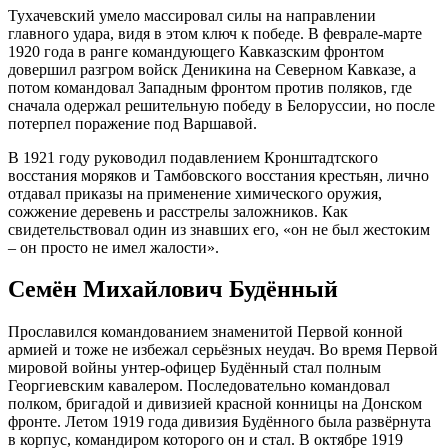
Тухачевский умело массировал силы на направлении
главного удара, видя в этом ключ к победе. В феврале-марте
1920 года в ранге командующего Кавказским фронтом
довершил разгром войск Деникина на Северном Кавказе, а
потом командовал Западным фронтом против поляков, где
сначала одержал решительную победу в Белоруссии, но после
потерпел поражение под Варшавой.
В 1921 году руководил подавлением Кронштадтского
восстания моряков и Тамбовского восстания крестьян, лично
отдавал приказы на применение химического оружия,
сожжение деревень и расстрелы заложников. Как
свидетельствовал один из знавших его, «он не был жестоким
– он просто не имел жалости».
Семён Михайлович Будённый
Прославился командованием знаменитой Первой конной
армией и тоже не избежал серьёзных неудач. Во время Первой
мировой войны унтер-офицер Будённый стал полным
Георгиевским кавалером. Последовательно командовал
полком, бригадой и дивизией красной конницы на Донском
фронте. Летом 1919 года дивизия Будённого была развёрнута
в корпус, командиром которого он и стал. В октябре 1919