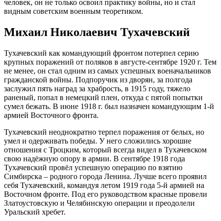
человек, он не только освоил практику войны, но и стал
видным советским военным теоретиком.
Михаил Николаевич Тухачевский
Тухачевский как командующий фронтом потерпел серию
крупных поражений от поляков в августе-сентябре 1920 г. Тем
не менее, он стал одним из самых успешных военачальников
гражданской войны. Подпоручик из дворян, за полгода
заслужил пять наград за храбрость, в 1915 году, тяжело
раненый, попал в немецкий плен, откуда с пятой попытки
сумел бежать. В июне 1918 г. был назначен командующим 1-й
армией Восточного фронта.
Тухачевский неоднократно терпел поражения от белых, но
умел и одерживать победы. У него сложились хорошие
отношения с Троцким, который всегда видел в Тухачевском
свою надёжную опору в армии. В сентябре 1918 года
Тухачевский провёл успешную операцию по взятию
Симбирска – родного города Ленина. Лучше всего проявил
себя Тухачевский, командуя летом 1919 года 5-й армией на
Восточном фронте. Под его руководством красные провели
Златоустовскую и Челябинскую операции и преодолели
Уральский хребет.