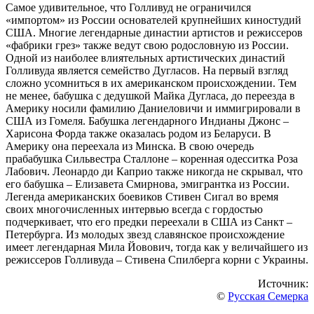
Самое удивительное, что Голливуд не ограничился
«импортом» из России основателей крупнейших киностудий
США. Многие легендарные династии артистов и режиссеров
«фабрики грез» также ведут свою родословную из России.
Одной из наиболее влиятельных артистических династий
Голливуда является семейство Дугласов. На первый взгляд
сложно усомниться в их американском происхождении. Тем
не менее, бабушка с дедушкой Майка Дугласа, до переезда в
Америку носили фамилию Даниеловичи и иммигрировали в
США из Гомеля. Бабушка легендарного Индианы Джонс –
Харисона Форда также оказалась родом из Беларуси. В
Америку она переехала из Минска. В свою очередь
прабабушка Сильвестра Сталлоне – коренная одесситка Роза
Лабович. Леонардо ди Каприо также никогда не скрывал, что
его бабушка – Елизавета Смирнова, эмигрантка из России.
Легенда американских боевиков Стивен Сигал во время
своих многочисленных интервью всегда с гордостью
подчеркивает, что его предки переехали в США из Санкт –
Петербурга. Из молодых звезд славянское происхождение
имеет легендарная Мила Йовович, тогда как у величайшего из
режиссеров Голливуда – Стивена Спилберга корни с Украины.
Источник:
©
Русская Семерка