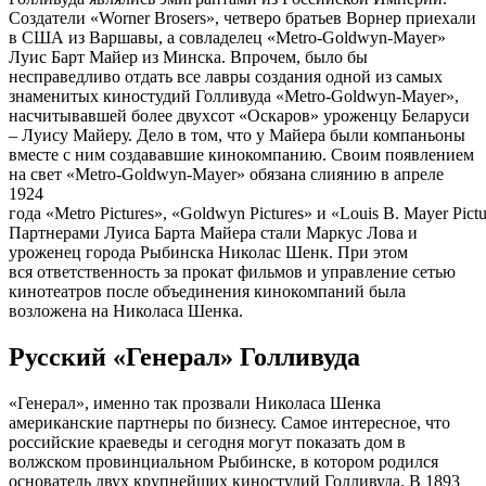
Создатели «Worner Brosers», четверо братьев Ворнер приехали
в США из Варшавы, а совладелец «Metro-Goldwyn-Mayer»
Луис Барт Майер из Минска. Впрочем, было бы
несправедливо отдать все лавры создания одной из самых
знаменитых киностудий Голливуда «Metro-Goldwyn-Mayer»,
насчитывавшей более двухсот «Оскаров» уроженцу Беларуси
– Луису Майеру. Дело в том, что у Майера были компаньоны
вместе с ним создававшие кинокомпанию. Своим появлением
на свет «Metro-Goldwyn-Mayer» обязана слиянию в апреле
1924
года «Metro Pictures», «Goldwyn Pictures» и «Louis B. Mayer Pictu
Партнерами Луиса Барта Майера стали Маркус Лова и
уроженец города Рыбинска Николас Шенк. При этом
вся ответственность за прокат фильмов и управление сетью
кинотеатров после объединения кинокомпаний была
возложена на Николаса Шенка.
Русский «Генерал» Голливуда
«Генерал», именно так прозвали Николаса Шенка
американские партнеры по бизнесу. Самое интересное, что
российские краеведы и сегодня могут показать дом в
волжском провинциальном Рыбинске, в котором родился
основатель двух крупнейших киностудий Голливуда. В 1893