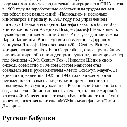
году мальчик вместе с родителями эмигрировал в США, а уже
в 1909 году на заработанные собственным трудом деньги
приобрел парк развлечений «Палисадис» и несколько
кинотеатров в придачу. К 1917 году под управлением
Николаса Шенка и его брата Джозефа оказалось более 500
кинозалов по всей Америке. Вскоре Джозеф Шенк вошел в
руководство кинокомпании United Artists, созданной самим
Чарли Чаплином. Впоследствии совместно с Дэррилом
Заннуком Джозеф Шенк основал «20th Century Pictures»,
которая, поглотив «Fox Film Corporation», стала крупнейшим
гигантом мировой киноиндустрии, существующим до сих пор
под брендом «20-th Century Fox». Николай Шенк в свою
очередь совместно с Луисом Бартом Майером стал
совладельцем и руководителем «Metro-Goldwyn-Mayer». За
время их правления с 1925 по 1942 годы кинокомпания
неизменно оставалась лидером кинопромышленности
Голливуда. На студии уроженцев Российской Империи были
созданы величайшие киноленты тех лет, ставшие мировой
классикой: «Унесенные ветром», «Волшебник страны Оз» и,
конечно, визитная карточка «MGM» - мультфильм «Том и
Джерри».
Русские бабушки