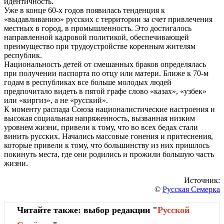
идентичность.
Уже в конце 60-х годов появилась тенденция к
«выдавливанию» русских с территории за счет привлечения
местных в город, в промышленность. Это достигалось
направленной кадровой политикой, обеспечивающей
преимущество при трудоустройстве коренным жителям
республик.
Национальность детей от смешанных браков определялась
при получении паспорта по отцу или матери. Ближе к 70-м
годам в республиках все больше молодых людей
предпочитало видеть в пятой графе слово «казах», «узбек»
или «киргиз», а не «русский».
К моменту распада Союза националистические настроения и
высокая социальная напряженность, вызванная низким
уровнем жизни, привели к тому, что во всех бедах стали
винить русских. Начались массовые гонения и притеснения,
которые привели к тому, что большинству из них пришлось
покинуть места, где они родились и прожили большую часть
жизни.
Источник:
©
Русская Семерка
Читайте также: выбор редакции "
Русской