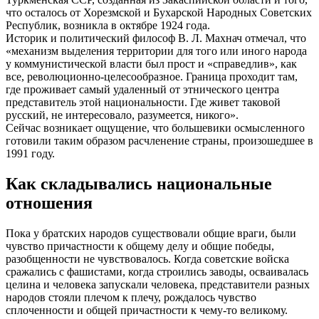
что осталось от Хорезмской и Бухарской Народных Советских
Республик, возникла в октябре 1924 года.
Историк и политический философ В. Л. Махнач отмечал, что
«механизм выделения территории для того или иного народа
у коммунистической власти был прост и «справедлив», как
все, революционно-целесообразное. Граница проходит там,
где проживает самый удаленный от этнического центра
представитель этой национальности. Где живет таковой
русский, не интересовало, разумеется, никого».
Сейчас возникает ощущение, что большевики осмысленного
готовили таким образом расчленение страны, произошедшее в
1991 году.
Как складывались национальные
отношения
Пока у братских народов существовали общие враги, были
чувство причастности к общему делу и общие победы,
разобщенности не чувствовалось. Когда советские войска
сражались с фашистами, когда строились заводы, осваивалась
целина и человека запускали человека, представители разных
народов стояли плечом к плечу, рождалось чувство
сплоченности и общей причастности к чему-то великому.