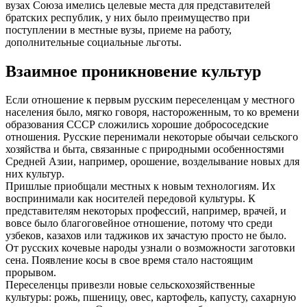
вузах Союза имелись целевые места для представителей
братских республик, у них было преимущество при
поступлении в местные вузы, приеме на работу,
дополнительные социальные льготы.
Взаимное проникновение культур
Если отношение к первым русским переселенцам у местного
населения было, мягко говоря, настороженным, то ко времени
образования СССР сложились хорошие добрососедские
отношения. Русские перенимали некоторые обычаи сельского
хозяйства и быта, связанные с природными особенностями
Средней Азии, например, орошение, возделывание новых для
них культур.
Пришлые приобщали местных к новым технологиям. Их
воспринимали как носителей передовой культуры. К
представителям некоторых профессий, например, врачей, и
вовсе было благоговейное отношение, потому что среди
узбеков, казахов или таджиков их зачастую просто не было.
От русских кочевые народы узнали о возможности заготовки
сена. Появление косы в свое время стало настоящим
прорывом.
Переселенцы привезли новые сельскохозяйственные
культуры: рожь, пшеницу, овес, картофель, капусту, сахарную