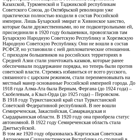
Казахской, Туркменской и Таджикской республикам
Советского Союза, до Октябрьской революции уже
практически полностью входили в состав Российской
империи. Лишь Бухарский эмират и Хивинское ханство,
которые были дружественными, но не подконтрольными ей,
присоединили в 1920 году большевики, провозгласив там
Бухарскую Народную Советскую Республику и Хорезмскую
Народную Советскую Республику. Они не вошли в состав
РСФСР, но установили с ней дипломатические отношения.
С приходом большевиков на российских территориях в
Средней Азии стали уничтожать казаков, которые ранее
обеспечивали поддержание порядка, но теперь были против
советской власти. Стремясь избавиться от всего русского,
связанного с царским режимом, стали переименовывать на
местный манер основанные Российской империей города. До
1918 года Алма-Ата была Верным, Фергана (до 1924 года) –
Скобелевым, а Кзыл-Орда (до 1925 года) – Перовском.
В 1918 году Туркестанский край стал Туркестанской
Советской Федеративной республикой. В нее вошли
Семиреченская, Закаспийская, Самаркандская и
Сырдарьинская области. В 1920 году она приобрела статус
автономной. В 1922 году Семиреченская область стала
Джетысуйской.
В том же 1920 году образовалась Киргизская Советская
Автономная Социалистическая Республика со столицей в