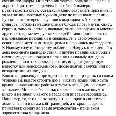
свеклу, помидоры. Они строили театры, больницы, школы и
дороги. При этом во времена Российской империи
правительство старалось максимально сохранить привычный
уклад жизни, местных мужчин даже не призывали в армию.
Русские в то же время научились выращивать бахчевые
культуры, готовить национальные блюда: плов, манты, самсу,
бурсаки, чак-чак, лагман, шашлык, унаш, бешбармак и многие
другие. Со временем русских соседей стали приглашать на
национальные праздники и свадьбы, те, в свою очередь,
освоились с местными традициями и научились им следовать.
К Новому году и Рождеству добавился Навруз, отмечаемый в
день весеннего равноденствия, и другие праздники. Русские
научились дарить подарки не только на свадьбу или день
рождения, но и за хорошее известие, впервые увиденную
невестку или новорожденного, после долгой разлуки или по
возвращении из поездки.
Вошло в привычку и приходить в гости на праздник со своим
угощением, вместе строить дома, чистить арыки или крыть
крыши, а завершение работы отмечать всеобщим весельем и
застольем. Многие обычаи настолько вошли в жизнь, что
никто и не знает, у какого народа они впервые зародились.
Например, то, что нельзя наступать на порог и свистеть в
доме, считается казахской традицией, а открытая ладонь,
прижатая к сердцу во время рукопожатия – признаком
хорошего тона у таджиков.