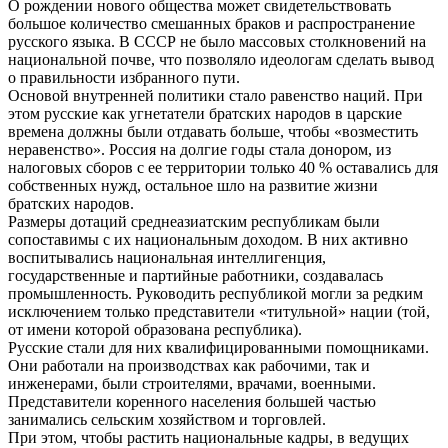
О рождении нового общества может свидетельствовать
большое количество смешанных браков и распространение
русского языка. В СССР не было массовых столкновений на
национальной почве, что позволяло идеологам сделать вывод
о правильности избранного пути.
Основой внутренней политики стало равенство наций. При
этом русские как угнетатели братских народов в царские
времена должны были отдавать больше, чтобы «возместить
неравенство». Россия на долгие годы стала донором, из
налоговых сборов с ее территории только 40 % оставались для
собственных нужд, остальное шло на развитие жизни
братских народов.
Размеры дотаций среднеазиатским республикам были
сопоставимы с их национальным доходом. В них активно
воспитывались национальная интеллигенция,
государственные и партийные работники, создавалась
промышленность. Руководить республикой могли за редким
исключением только представители «титульной» нации (той,
от имени которой образована республика).
Русские стали для них квалифицированными помощниками.
Они работали на производствах как рабочими, так и
инженерами, были строителями, врачами, военными.
Представители коренного населения большей частью
занимались сельским хозяйством и торговлей.
При этом, чтобы растить национальные кадры, в ведущих