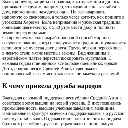
Были, конечно, запреты и правила, к которым приходилось
привыкать с трудом, например, что мужчине нельзя зайти в
дом, где женщина находится одна. Не разговаривать
напрямую со свекровью, а только через кого-то, как принято в
узбекском Хорезме. Была непривычна и узбекская традиция,
обязывающая невестку в 5:30 утра мести двор и поливать
землю перед воротами.
Со временем народы выработали свой способ мирного
сосуществования, когда не нарушаются традиции и уважаются
религиозные чувства друг друга. Где-то обычаи пересеклись,
в чем-то стали мягче местные законы. Вид женщины в
европейском платье перестал шокировать мусульман. С
каждым годом становилось все больше смешанных браков.
Дети, родившиеся в Средней Азии, перенимали
национальный язык у местных и уже не замечали различий.
К чему привела дружба народов
Благодаря огромной поддержке республики Средней Азии в
советское время вышли на новый уровень. В них появились
промышленность, высшие учебные заведения, медицина.
Национальная культура всячески поддерживалась, а о русской
почему-то забывали. Отдавая свои силы и знания на подъем
братских республик, русские утрачивали национальную