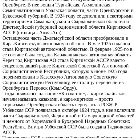
Оренбурге. В нее вошли Тургайская, Акмолинская,
Семипалатинская и Уральская области, части Оренбургской и
Букеевской губерний. В 1924 году ее дополнили некоторыми
территориями Самаркандской и Сырдарьинской областей и
Джетысуйской губернией одноименной области Киргизской
АССР (столица - Алма-Ата).
Оставшуюся часть Джетысуйской области преобразовали в
Кара-Киргизскую автономную область. В мае 1925 года она
стала Киргизской автономной областью. В феврале 1925-го в
ее составе была создана Каракалпакская автономная область.
Через год Киргизская АО стала Киргизской АССР вместо
существовавшей ранее Киргизской Советской Автономной
Социалистической Республики, которую в июне 1925 года
переименовали в Казахскую Автономную Советскую
Социалистическую Республику, ее столицу перенесли из
Оренбурга в Перовск (Кзыл-Орду).
Тогда появилось название «Казахстан», а киргиз-кайсаков
начали называть казахами, а кара-киргизов – просто
киргизами. Оренбургская область вернулась в РСФСР.
Узбекская ССР появилась в октябре 1924 года, в нее включили
части Сырдарьинской, Ферганской и Самаркандской областей
и немного от Хорезмской и Бухарской Народных Советских
Республик. Внутри Узбекской ССР была создана Таджикская
АССР.
Туркменская ССР, созданная из Закаспийской области и того,