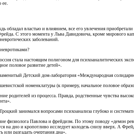
 ее.
ь обладал властью и влиянием, все его увлечения приобретали 
ейда. С этого момента у Льва Давидовича, кроме мирового капи
 невротических заболеваний.
-невротиками?
 Россия стала настоящим полигоном для психоаналитических эксп
ное половое развитие детей».
 знаменитый Детский дом-лаборатория «Международная солидарно
ьшевистской номенклатуры (к примеру, начальное половое образ
ие родителей из процесса. Правда, родственные чувства высоко
нта».
Троцкий занимался вопросами психоанализа глубоко и системати
ние физиолога Павлова и фрейдизм. По этому поводу «демон ре
тся на дно и кропотливо исследует колодезь снизу вверх. А Фре
ь или разгадать очертания дна».