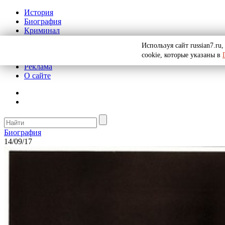
История
Биография
Криминал
СССР
Используя сайт russian7.r
Тайны
cookie, которые указаны в
Рекомендации
Реклама
О сайте
Биография
14/09/17