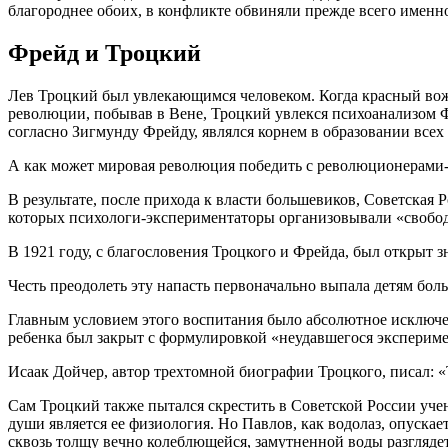
благороднее обоих, в конфликте обвиняли прежде всего именно
Фрейд и Троцкий
Лев Троцкий был увлекающимся человеком. Когда красный вожд
революции, побывав в Вене, Троцкий увлекся психоанализом Фр
согласно Зигмунду Фрейду, являлся корнем в образовании всех
А как может мировая революция победить с революционерами
В результате, после прихода к власти большевиков, Советская
которых психологи-экспериментаторы организовывали «свобод
В 1921 году, с благословения Троцкого и Фрейда, был открыт
Честь преодолеть эту напасть первоначально выпала детям бол
Главным условием этого воспитания было абсолютное исключен
ребенка был закрыт с формулировкой «неудавшегося экспериме
Исаак Дойчер, автор трехтомной биографии Троцкого, писал: «
Сам Троцкий также пытался скрестить в Советской России уче
души является ее физиология. Но Павлов, как водолаз, опускае
сквозь толщу вечно колеблющейся, замутненной воды разглядет