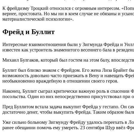
К фрейдизму Троцкий относился с огромным интересом. «Попы
вернее, простовата. Но мы ни в коем случае не обязаны и усын
материалистической психологии».
Фрейд и Буллит
Интересные взаимоотношения были у Зигмунда Фрейда и Уилль
известен как устроитель знаменитого весеннего бала в резиден
Михаил Булгаков, который был гостем на этом балу, впоследст
Буллит был близко знаком с Фрейдом. Его жена Лиза Брайнт 
возможность довольно часто приезжать в Вену и навещать Фр
необыкновенно враждебную в отношении своего героя.
Наконец, Буллит сыграл критически важную роль в спасении Ф
посольства. Один из них непосредственно присутствовал при 
Пред Буллитом встала задача выкупит Фрейда у гестапо. Он са
достаточно денег, чтобы выкупить Фрейда. Таким образом был
Уже сильно больному Зигмунду Фрейду удалось переехать в Ло
ранее обещании помочь ему умереть. 23 сентября Шур ввёл Фре