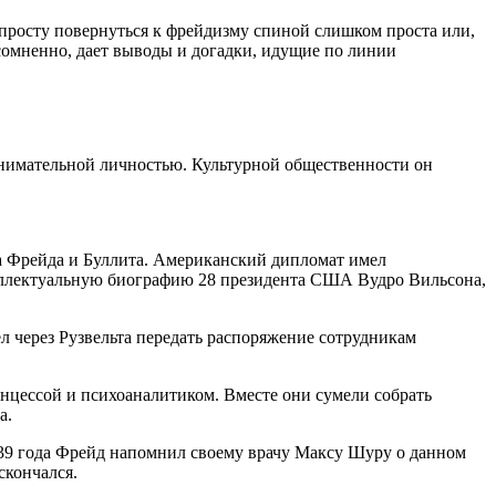
просту повернуться к фрейдизму спиной слишком проста или,
несомненно, дает выводы и догадки, идущие по линии
нимательной личностью. Культурной общественности он
а Фрейда и Буллита. Американский дипломат имел
теллектуальную биографию 28 президента США Вудро Вильсона,
л через Рузвельта передать распоряжение сотрудникам
ринцессой и психоаналитиком. Вместе они сумели собрать
а.
939 года Фрейд напомнил своему врачу Максу Шуру о данном
скончался.