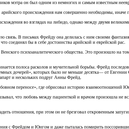
иков мэтра он был одним из немногих и самым известным неев
арийского происхождения нам совершенно необходимы, иначе п
расхождения во взглядах на либидо, однако между двумя велики
ую связь. В письмах Фрейду она делилась с ним своими фантази
что соединял бы в себе достоинства арийской и еврейской рас.
 Венского психоаналитического общества. Это произошло на то
нается полоса расколов и мучительной борьбы. Фрейд последоват
иемных дочерей», которых было не меньше десятка— от Евгении
напарт и нескольких подруг Анны Фрейд.
бовном переносе», где обрисовал историю взаимоотношений Юн
оказывал, что любовь между пациенткой и врачом произошла не в
ладить отношения, при этом он не брезговал откровенным запуг
ия с Фрейдом и Юнгом и даже пыталась помирить поссорившихся