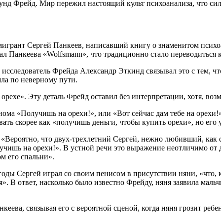
унд Фрейд. Мир пережил настоящий культ психоанализа, что сил
грант Сергей Панкеев, написавший книгу о знаменитом психоан
л Панкеева «Wolfsmann», что традиционно стало переводиться к
сследователь Фрейда Александр Эткинд связывал это с тем, чт
шла по неверному пути.
а орехе». Эту деталь Фрейд оставил без интерпретации, хотя, во
ома «Получишь на орехи!», или «Вот сейчас дам тебе на орехи!»
вать скорее как «получишь деньги, чтобы купить орехи», но е
 «Вероятно, что двух-трехлетний Сергей, нежно любивший, как
лучишь на орехи!». В устной речи это выражение неотличимо от 
м его спальни».
оды Сергей играл со своим пенисом в присутствии няни, «что, к
 В ответ, насколько было известно Фрейду, няня заявила мальчик
ева, связывая его с вероятной сценой, когда няня грозит ребен