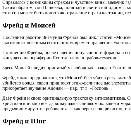
Справляясь с возникшим страхом и чувством вины, мальчик гада
Таким образом, сон Панкеева, понятый в свете этой идиомы, мо
этот сон может быть понят как отражение страха кастрации, ис
Фрейд и Моисей
Последней работой Зигмунда Фрейда был цикл статей «Моисей
высокопоставленным египтянином времен правления Эхнатона
По мнению Фрейда, после падения популярности фараона и его
живущего на периферии Египта племени рабов-семитов.
Здесь Моисей вводит принятый у свободных граждан Египта обр
Фрейд также предположил, что Моисей был убит в результате 
убийство вождя, евреи привносят этико-религиозные элемент
приобретает звучание Адонай — ивр. ‏אדני‏‎‎‎, «Господь».
Даёт Фрейд и свою оригинальную трактовку антисемитизма. Он
христианский мир всегда возмущался слишком большими морал
предъявив миру эти требования — как через свою религию, так
Фрейд и Юнг