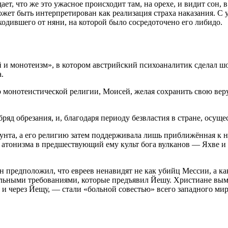
ет, что же это ужасное происходит там, на орехе, и видит сон, 
жет быть интерпретирован как реализация страха наказания. С уч
ходившего от няни, на которой было сосредоточено его либидо.
 и монотеизм», в котором австрийский психоаналитик сделал ш
.
 монотеистической религии, Моисей, желая сохранить свою вер
яд обрезания, и, благодаря периоду безвластия в стране, осуще
бунта, а его религию затем поддерживала лишь приближённая к 
ы атонизма в предшествующий ему культ бога вулканов — Яхве 
 предположил, что евреев ненавидят не как убийц Мессии, а ка
ьными требованиями, которые предъявил Йешу. Христиане вымещ
 и через Йещу, — стали «больной совестью» всего западного мир