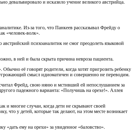
ьно девальвировало и исказило учение великого авcтрийца.
алитике. Из-за того, что Панкеев рассказывал Фрейду о
ак «человек-волк».
о австрийский психоаналитик не смог преодолеть языковой
зможно, в ней и была скрыта причина невроза пациента.
. Обычно её говорят родители, когда хотят пригрозить ребенку
го угрожающий смысл идиоматичен и совершенно не переводим.
 считал Фрейд, свою няню и мстивший ей непослушанием за
другого падежного варианта: «Получишь на орехе!». Аллея
ак и многие случаи, когда дети не скрывают своей
у, что у детей, которые так делают, на этом месте возникает
ку «дать ему на орехи» за увиденное «баловство».