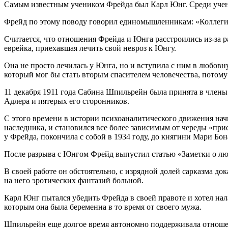
Самым известным учеником Фрейда был Карл Юнг. Среди учен
Фрейд по этому поводу говорил единомышленникам: «Коллеги 
Считается, что отношения Фрейда и Юнга расстроились из-за 
еврейка, приехавшая лечить свой невроз к Юнгу.
Она не просто лечилась у Юнга, но и вступила с ним в любовн
который мог бы стать вторым спасителем человечества, потому 
11 декабря 1911 года Сабина Шпильрейн была принята в члены
Адлера и пятерых его сторонников.
С этого времени в истории психоаналитического движения начи
наследника, и становился все более зависимым от череды «пр
у Фрейда, покончила с собой в 1934 году, до княгини Мари Бо
После разрыва с Юнгом Фрейд выпустил статью «Заметки о лю
В своей работе он обстоятельно, с изрядной долей сарказма д
на него эротических фантазий больной.
Карл Юнг пытался убедить Фрейда в своей правоте и хотел на
которым она была беременна в то время от своего мужа.
Шпильрейн еще долгое время автономно поддерживала отношен