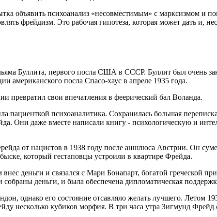
тка объявить психоанализ «несовместимым» с марксизмом и по
овлять фрейдизм. Это рабочая гипотеза, которая может дать и, 
яма Буллита, первого посла США в СССР. Буллит был очень за
ции американского посла Спасо-хаус в апреле 1935 года.
вии превратил свои впечатления в феерический бал Воланда.
была пациенткой психоаналитика. Сохранилась большая переписк
ейда. Они даже вместе написали книгу - психологическую и ин
рейда от нацистов в 1938 году после аншлюса Австрии. Он суме
обыске, который гестаповцы устроили в квартире Фрейда.
м внес деньги и связался с Мари Бонапарт, богатой греческой п
и собраны деньги, и была обеспечена дипломатическая поддержк
ндон, однако его состояние отсавляло желать лучшего. Летом 1
йду несколько кубиков морфия. В три часа утра Зигмунд Фрейд 