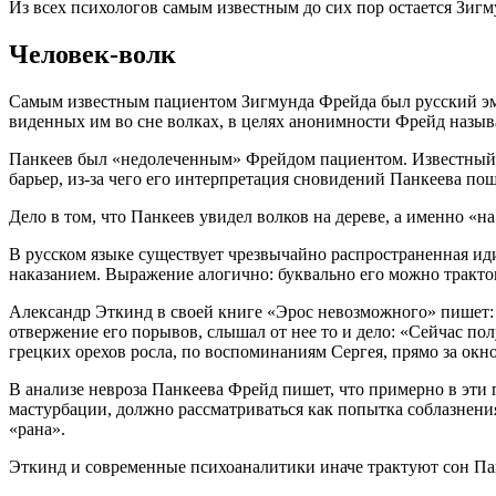
Из всех психологов самым известным до сих пор остается Зигм
Человек-волк
Самым известным пациентом Зигмунда Фрейда был русский эми
виденных им во сне волках, в целях анонимности Фрейд называ
Панкеев был «недолеченным» Фрейдом пациентом. Известный и
барьер, из-за чего его интерпретация сновидений Панкеева по
Дело в том, что Панкеев увидел волков на дереве, а именно «н
В русском языке существует чрезвычайно распространенная иди
наказанием. Выражение алогично: буквально его можно тракто
Александр Эткинд в своей книге «Эрос невозможного» пишет:
отвержение его порывов, слышал от нее то и дело: «Сейчас по
грецких орехов росла, по воспоминаниям Сергея, прямо за окно
В анализе невроза Панкеева Фрейд пишет, что примерно в эти г
мастурбации, должно рассматриваться как попытка соблазнения».
«рана».
Эткинд и современные психоаналитики иначе трактуют сон Панке