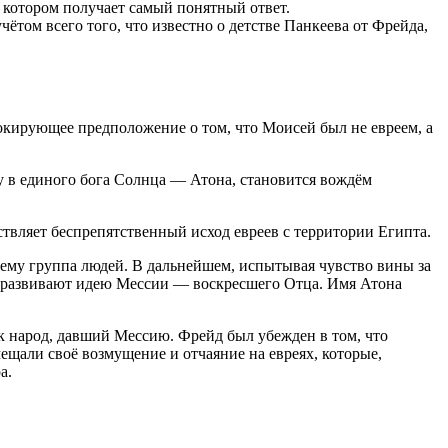
в котором получает самый понятный ответ.
ётом всего того, что известно о детстве Панкеева от Фрейда,
окирующее предположение о том, что Моисей был не евреем, а
у в единого бога Солнца — Атона, становится вождём
ствляет беспрепятственный исход евреев с территории Египта.
нему группа людей. В дальнейшем, испытывая чувство вины за
и развивают идею Мессии — воскресшего Отца. Имя Атона
к народ, давший Мессию. Фрейд был убежден в том, что
али своё возмущение и отчаяние на евреях, которые,
а.