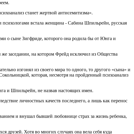
реем.
сихоанализ станет жертвой антисемитизма».
ми психологами встала женщина - Сабина Шпильрейн, русская
ями о сыне Зигфриде, которого она родила бы от Юнга и
м же заседании, на котором Фрейд исключил из Общества
ельно изгонял из своего мира то одного, то другого «сына» и
 Сокольницкой, которая, несмотря на пройденный психоанализ
га и Шпильрейн, не назвав настоящих имен.
следствие личностных качеств последнего, а лишь как перенос
иванием и внушал бывшей любовнице страх за жизнь ребенка,
 друзей. Хотя во многих случаях она вела себя куда