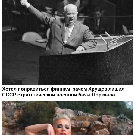
Хотел понравиться финнам: зачем Хрущев лишил
СССР стратегической военной базы Порккала
i