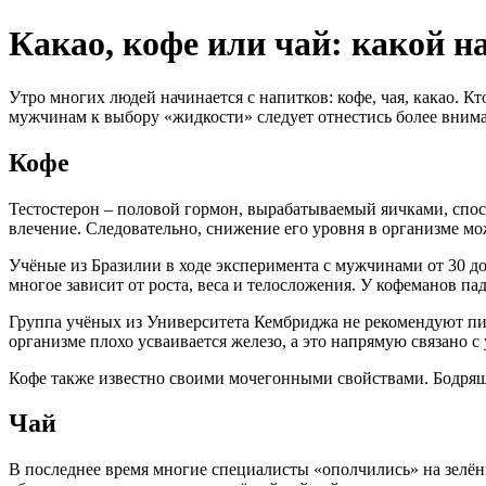
Какао, кофе или чай: какой н
Утро многих людей начинается с напитков: кофе, чая, какао. К
мужчинам к выбору «жидкости» следует отнестись более внимат
Кофе
Тестостерон – половой гормон, вырабатываемый яичками, спос
влечение. Следовательно, снижение его уровня в организме мо
Учёные из Бразилии в ходе эксперимента с мужчинами от 30 до 
многое зависит от роста, веса и телосложения. У кофеманов па
Группа учёных из Университета Кембриджа не рекомендуют пить
организме плохо усваивается железо, а это напрямую связано с
Кофе также известно своими мочегонными свойствами. Бодрящ
Чай
В последнее время многие специалисты «ополчились» на зелён