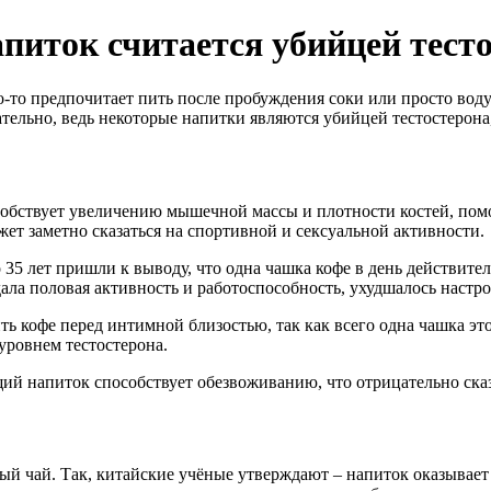
апиток считается убийцей тест
то-то предпочитает пить после пробуждения соки или просто вод
ельно, ведь некоторые напитки являются убийцей тестостерона,
обствует увеличению мышечной массы и плотности костей, помо
жет заметно сказаться на спортивной и сексуальной активности.
35 лет пришли к выводу, что одна чашка кофе в день действител
дала половая активность и работоспособность, ухудшалось настр
 кофе перед интимной близостью, так как всего одна чашка этог
 уровнем тестостерона.
ий напиток способствует обезвоживанию, что отрицательно ска
ый чай. Так, китайские учёные утверждают – напиток оказывает