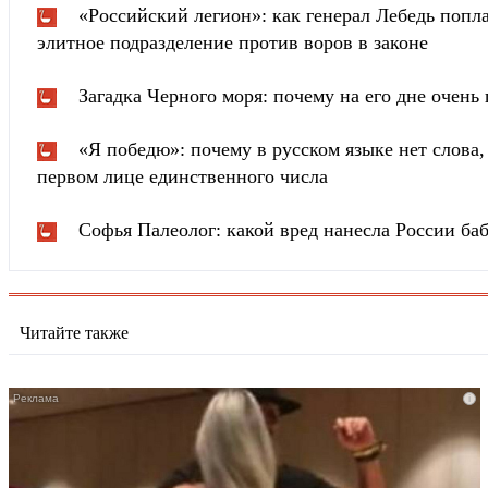
«Российский легион»: как генерал Лебедь попла
элитное подразделение против воров в законе
Загадка Черного моря: почему на его дне очень 
«Я победю»: почему в русском языке нет слова
первом лице единственного числа
Софья Палеолог: какой вред нанесла России ба
Читайте также
i