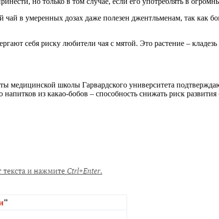
инести, но только в том случае, если его употреблять в огромн
й чай в умеренных дозах даже полезен джентльменам, так как бо
ргают себя риску любители чая с мятой. Это растение – кладезь
ты медицинской школы Гарвардского университета подтверждают
о напитков из какао-бобов – способность снижать риск развития
и
"