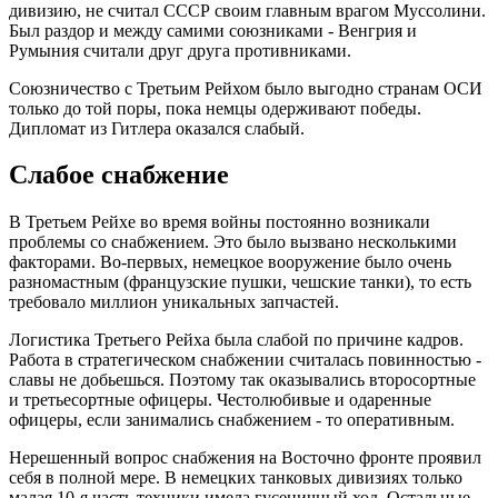
дивизию, не считал СССР своим главным врагом Муссолини.
Был раздор и между самими союзниками - Венгрия и
Румыния считали друг друга противниками.
Союзничество с Третьим Рейхом было выгодно странам ОСИ
только до той поры, пока немцы одерживают победы.
Дипломат из Гитлера оказался слабый.
Слабое снабжение
В Третьем Рейхе во время войны постоянно возникали
проблемы со снабжением. Это было вызвано несколькими
факторами. Во-первых, немецкое вооружение было очень
разномастным (французские пушки, чешские танки), то есть
требовало миллион уникальных запчастей.
Логистика Третьего Рейха была слабой по причине кадров.
Работа в стратегическом снабжении считалась повинностью -
славы не добьешься. Поэтому так оказывались второсортные
и третьесортные офицеры. Честолюбивые и одаренные
офицеры, если занимались снабжением - то оперативным.
Нерешенный вопрос снабжения на Восточно фронте проявил
себя в полной мере. В немецких танковых дивизиях только
малая 10-я часть техники имела гусеничный ход. Остальные