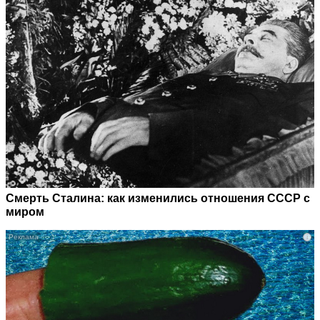
Смерть Сталина: как изменились отношения СССР с
миром
i