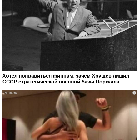
Хотел понравиться финнам: зачем Хрущев лишил
СССР стратегической военной базы Порккала
i