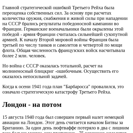
Главной стратегической ошибкой Третьего Рейха была
переоценка собственных сил. За основу при расчетах
количества оружия, снабжения и живой силы при нападении
на СССР брались результаты победоносной кампании во
Франции. Германские военачальники были окрылены этой
победой - армия Франции считалась сильнейшей сухопутной
армией. К началу Второй мировой войны Франция была
третьей по числу танков и самолетов и четвертой по мощи
флота. Общая численность французских войск насчитывала
более 2 млн. человек.
Но война с СССР оказалась тотальной, расчет на
молниеносный блицкриг -ошибочным. Осуществить его
оказалось непосильной задачей.
Когда к осени 1941 года план "Барбаросса" провалился, это
означало стратегическую катастрофу Третьего Рейха.
Лондон - на потом
15 августа 1940 года был совершен первый налет немецкой
авиации на Лондон. Этот день считается началом Битвы за
Британию. За один день люфтваффе потеряло в два с лишним