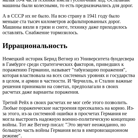
машины были колесными, то есть предназначались для дорог.
А в СССР их не было. На всю страну в 1941 году было
меньше ста тысяч километров асфальтированных дорог.
Машины вязли в грязи и снеге, технику даже приходилось
оставлять. Снабжение тормозилось.
Иррациональность
Немецкий историк Бернд Вегнер из Университета бундесвера
в Гамбурге среди стратегических факторов, приведших к
поражению Германии, называет "табуизацию поражения",
которая властвовала на всех системных уровнях и государства
в целом, и армии в частности. И Черчилль, и Сталин важные
решения принимали на советах, предполагали в своих
расчетах даже варианты поражения.
Третий Рейх в своих расчетах не мог себе этого позволить.
Любые пораженческие настроения пресекались на корню. Из-
за этого, из-за системной ошибки в просчетах Германия не
могла выстроить надежную военно-политическую концепцию
войны. Тот же Вегнер писал: "Это звучит неожиданно, но
большую часть войны Германия вела в импровизационном
режиме".