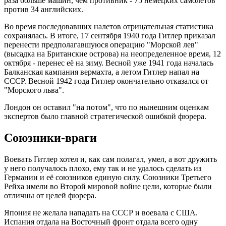
раза больше машин, чем противник - 75 немецких самолетов
против 34 английских.
Во время последовавших налетов отрицательная статистика
сохранялась. В итоге, 17 сентября 1940 года Гитлер приказал
перенести предполагавшуюся операцию "Морской лев"
(высадка на Британские острова) на неопределенное время, 12
октября - перенес её на зиму. Весной уже 1941 года началась
Балканская кампания вермахта, а летом Гитлер напал на
СССР. Весной 1942 года Гитлер окончательно отказался от
"Морского льва".
Лондон он оставил "на потом", что по нынешним оценкам
экспертов было главной стратегической ошибкой фюрера.
Союзники-враги
Воевать Гитлер хотел и, как сам полагал, умел, а вот дружить
у него получалось плохо, ему так и не удалось сделать из
Германии и её союзников единую силу. Союзники Третьего
Рейха имели во Второй мировой войне цели, которые были
отличны от целей фюрера.
Япония не желала нападать на СССР и воевала с США.
Испания отдала на Восточный фронт отдала всего одну