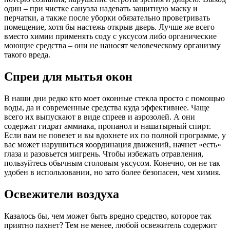
один – при чистке санузла надевать защитную маску и
перчатки, а также после уборки обязательно проветривать
помещение, хотя бы настежь открыв дверь. Лучше же всего
вместо химии применять соду с уксусом либо органические
моющие средства – они не наносят человеческому организму
такого вреда.
Спреи для мытья окон
В наши дни редко кто моет оконные стекла просто с помощью
воды, да и современные средства куда эффективнее. Чаще
всего их выпускают в виде спреев и аэрозолей. А они
содержат гидрат аммиака, пропанол и нашатырный спирт.
Если вам не повезет и вы вдохнете их по полной программе, у
вас может нарушиться координация движений, начнет «есть»
глаза и разовьется мигрень. Чтобы избежать отравления,
пользуйтесь обычным столовым уксусом. Конечно, он не так
удобен в использовании, но зато более безопасен, чем химия.
Освежители воздуха
Казалось бы, чем может быть вредно средство, которое так
приятно пахнет? Тем не менее, любой освежитель содержит