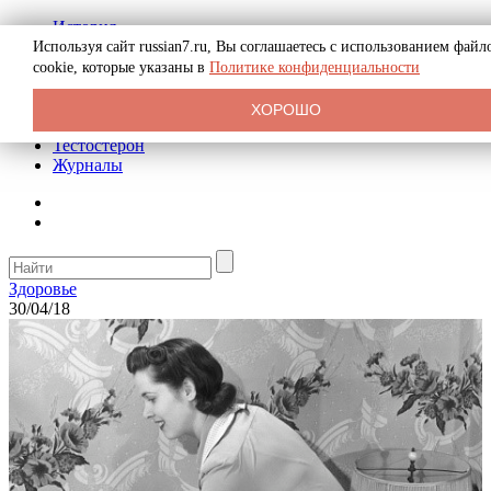
История
Биография
Используя сайт russian7.ru, Вы соглашаетесь с использованием файл
Криминал
cookie, которые указаны в
Политике конфиденциальности
Реклама на сайте
О сайте
ХОРОШО
Рекомендательные статьи
Тестостерон
Журналы
Здоровье
30/04/18