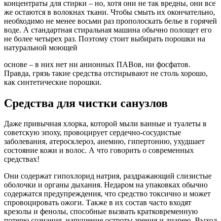
концентраты для стирки – но, хотя они не так вредны, они все
же остаются в волокнах ткани. Чтобы смыть их окончательно,
необходимо не менее восьми раз прополоскать белье в горячей
воде. А стандартная стиральная машина обычно полощет его
не более четырех раз. Поэтому стоит выбирать порошки на
натуральной моющей
основе – в них нет ни анионных ПАВов, ни фосфатов.
Правда, грязь такие средства отстирывают не столь хорошо,
как синтетические порошки.
Средства для чистки санузлов
Даже привычная хлорка, которой мыли ванные и туалеты в
советскую эпоху, провоцирует сердечно-сосудистые
заболевания, атеросклероз, анемию, гипертонию, ухудшает
состояние кожи и волос. А что говорить о современных
средствах!
Они содержат гипохлорид натрия, раздражающий слизистые
оболочки и органы дыхания. Недаром на упаковках обычно
содержатся предупреждения, что средство токсично и может
спровоцировать ожоги. Также в их состав часто входят
крезолы и фенолы, способные вызвать кратковременную
потерю сознания, нарушение остроты зрения и диарею. Выход