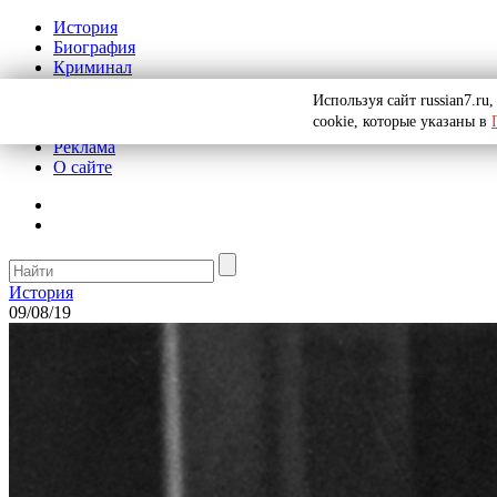
История
Биография
Криминал
СССР
Используя сайт russian7.r
Тайны
cookie, которые указаны в
Рекомендации
Реклама
О сайте
История
09/08/19