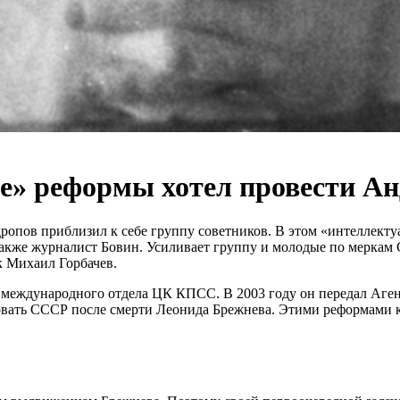
е» реформы хотел провести А
опов приблизил к себе группу советников. В этом «интеллекту
также журналист Бовин. Усиливает группу и молодые по меркам
к Михаил Горбачев.
международного отдела ЦК КПСС. В 2003 году он передал Аген
овать СССР после смерти Леонида Брежнева. Этими реформами к