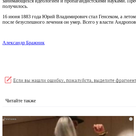
занимающихся идеологией и пропагандистскими науками. Преобр
получилось.
16 июня 1883 года Юрий Владимирович стал Генсеком, а летом 
после безуспешного лечения он умер. Всего у власти Андропо
Александр Бражник
Читайте также
i