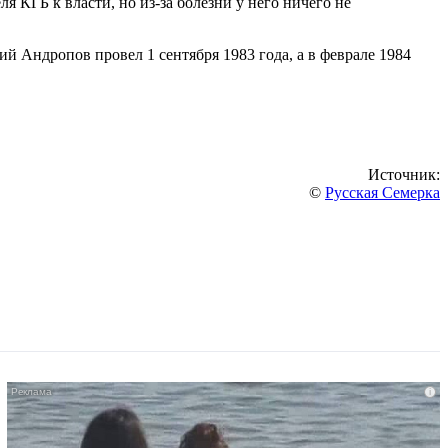
 КГБ к власти, но из-за болезни у него ничего не
й Андропов провел 1 сентября 1983 года, а в феврале 1984
Источник:
©
Русская Семерка
i