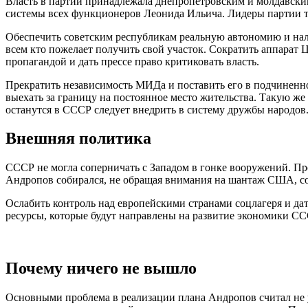
Власть в партии принадлежала днепропетровским и молдавски
системы всех функционеров Леонида Ильича. Лидеры партии т
Обеспечить советским республикам реальную автономию и нал
всем кто пожелает получить свой участок. Сократить аппарат
пропагандой и дать прессе право критиковать власть.
Прекратить независимость МИДа и поставить его в подчиненн
выехать за границу на постоянное место жительства. Такую же
останутся в СССР следует внедрить в систему дружбы народов
Внешняя политика
СССР не могла соперничать с Западом в гонке вооружений. Пр
Андропов собирался, не обращая внимания на шантаж США, сок
Ослабить контроль над европейскими странами соцлагеря и да
ресурсы, которые будут направлены на развитие экономики СС
Почему ничего не вышло
Основными проблема в реализации плана Андропов считал не 