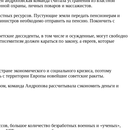
й андроповская команда считала устранения из властной
нной охраны, личных поваров и массажистов.
стных ресурсов. Пустующие земли передать пенсионерам и
министров необходимо отправить на пенсию. Покончить с
тские диссиденты, в том числе и осужденные, могут свободно
исемитизм должен караться по закону, а евреев, которые
тране экономического и социального кризиса, поэтому
ть с территории Европы новейшие советские ракеты.
зом, команда Андропова рассчитывала сэкономить деньги и
сов, большое количество безработных военных и «ученых»,