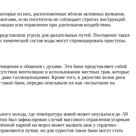
оторые из них, расположенные вблизи активных вулканов,
ожогами, если посетитель не соблюдает строгих инструкций.
реакции или отравление при длительном воздействии.
представляли угрозу для дыхательных путей. Посещение таких
 и химический состав воды могут спровоцировать приступы.
очищения и общения с духами. Эти бани представляют собой
тсутствии вентиляции и использовании местных трав, которые
 даже галлюцинациями. Кроме того, в джунглях велик риск
такие бани, нередко описывали их как «испытание на
ого холода, где температура зимой может опускаться до -50
Якутии был зафиксирован случай массового отравления угарным
калённой парной на мороз может вызвать шок у сердечно-
равляются лучше, но для туристов такие бани могут стать