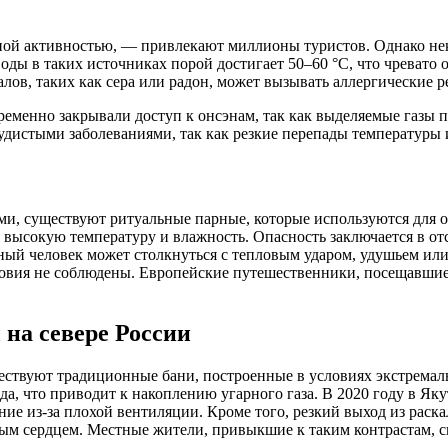
ой активностью, — привлекают миллионы туристов. Однако нек
оды в таких источниках порой достигает 50–60 °C, что чревато 
лов, таких как сера или радон, может вызывать аллергические 
временно закрывали доступ к онсэнам, так как выделяемые газы 
судистыми заболеваниями, так как резкие перепады температуры
ми, существуют ритуальные парные, которые используются для 
о высокую температуру и влажность. Опасность заключается в о
ый человек может столкнуться с тепловым ударом, удушьем или
овия не соблюдены. Европейские путешественники, посещавшие 
 на севере России
ствуют традиционные бани, построенные в условиях экстремальн
хода, что приводит к накоплению угарного газа. В 2020 году в 
ание из-за плохой вентиляции. Кроме того, резкий выход из рас
ым сердцем. Местные жители, привыкшие к таким контрастам, сп