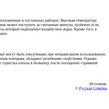
сположенные в пустынных районах. Высокая температура
ание может наступить за считанные минуты, особенно если
ста, который недооценил воздействие жары. Кроме того, в
яции.
рые могут быть токсичными при неправильном использовании.
стным поверьям, обладают целебными свойствами. Однако
е туристка попала в больницу после посещения «травяной
Источник:
©
Русская Семерка