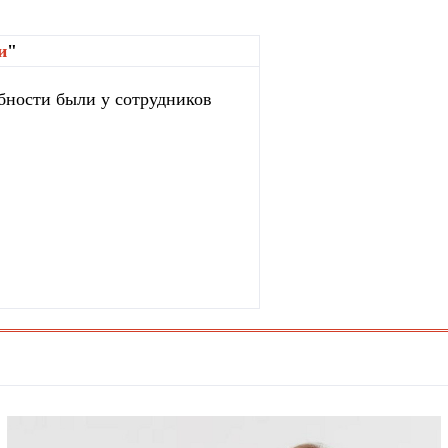
и
"
бности были у сотрудников