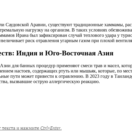
или Саудовской Аравии, существуют традиционные хаммамы, ра
кстремальную нагрузку на организм. В таких условиях обезвожив
хаммамов Ирана был зафиксирован случай теплового удара у тури
увеличивает риск отравления угарным газом при плохой вентил
еств: Индия и Юго-Восточная Азия
зии для банных процедур применяют смеси трав и масел, кото
лением настоев, содержащих ртуть или мышьяк, которые, по ме
ьные пути может привести к отравлению. В 2023 году в Таиланд
ства, вызвавшие острую аллергическую реакцию.