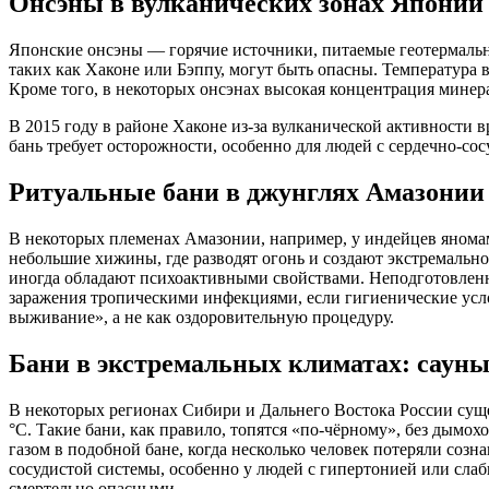
Онсэны в вулканических зонах Японии
Японские онсэны — горячие источники, питаемые геотермальн
таких как Хаконе или Бэппу, могут быть опасны. Температура в
Кроме того, в некоторых онсэнах высокая концентрация минера
В 2015 году в районе Хаконе из-за вулканической активности 
бань требует осторожности, особенно для людей с сердечно-со
Ритуальные бани в джунглях Амазонии
В некоторых племенах Амазонии, например, у индейцев янома
небольшие хижины, где разводят огонь и создают экстремальн
иногда обладают психоактивными свойствами. Неподготовленн
заражения тропическими инфекциями, если гигиенические усл
выживание», а не как оздоровительную процедуру.
Бани в экстремальных климатах: сауны
В некоторых регионах Сибири и Дальнего Востока России суще
°C. Такие бани, как правило, топятся «по-чёрному», без дымо
газом в подобной бане, когда несколько человек потеряли созн
сосудистой системы, особенно у людей с гипертонией или слаб
смертельно опасными.