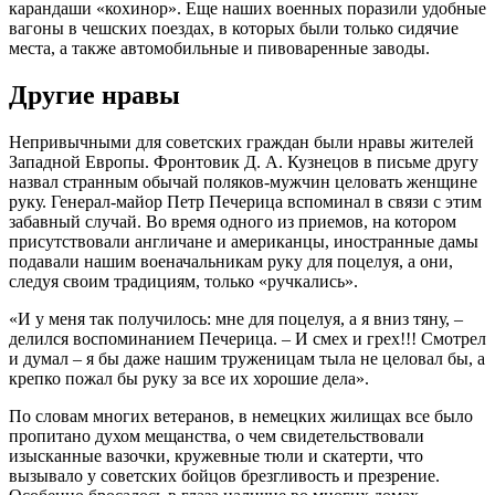
карандаши «кохинор». Еще наших военных поразили удобные
вагоны в чешских поездах, в которых были только сидячие
места, а также автомобильные и пивоваренные заводы.
Другие нравы
Непривычными для советских граждан были нравы жителей
Западной Европы. Фронтовик Д. А. Кузнецов в письме другу
назвал странным обычай поляков-мужчин целовать женщине
руку. Генерал-майор Петр Печерица вспоминал в связи с этим
забавный случай. Во время одного из приемов, на котором
присутствовали англичане и американцы, иностранные дамы
подавали нашим военачальникам руку для поцелуя, а они,
следуя своим традициям, только «ручкались».
«И у меня так получилось: мне для поцелуя, а я вниз тяну, –
делился воспоминанием Печерица. – И смех и грех!!! Смотрел
и думал – я бы даже нашим труженицам тыла не целовал бы, а
крепко пожал бы руку за все их хорошие дела».
По словам многих ветеранов, в немецких жилищах все было
пропитано духом мещанства, о чем свидетельствовали
изысканные вазочки, кружевные тюли и скатерти, что
вызывало у советских бойцов брезгливость и презрение.