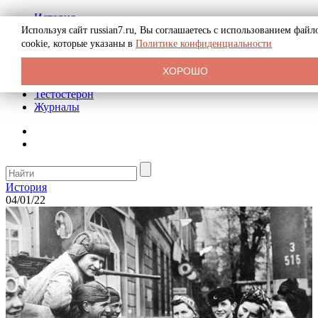
История
Биография
Используя сайт russian7.ru, Вы соглашаетесь с использованием файл
Криминал
cookie, которые указаны в
Политике конфиденциальности
Реклама на сайте
О сайте
ХОРОШО
Рекомендательные статьи
Тестостерон
Журналы
История
04/01/22