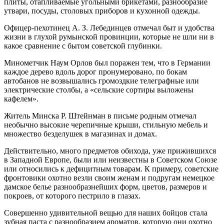
плиты, отапливаемые угольными брикетами, разнообразие
утвари, посуды, столовых приборов и кухонной одежды.
Офицер-пехотинец А. З. Лебединцев отмечал быт и удобства
жизни в глухой румынской провинции, которые не шли ни в
какое сравнение с бытом советской глубинки.
Минометчик Наум Орлов был поражен тем, что в Германии
каждое дерево вдоль дорог пронумеровано, по бокам
автобанов не возвышались громоздкие телеграфные или
электрические столбы, а «сельские сортиры выложены
кафелем».
Житель Минска Р. Штейнман в письме родным отмечал
необычно высокие черепичные крыши, стильную мебель и
множество безделушек в магазинах и домах.
Действительно, много предметов обихода, уже прижившихся
в Западной Европе, были или неизвестны в Советском Союзе
или относились к дефицитным товарам. К примеру, советские
фронтовики охотно везли своим женам и подругам немецкое
дамское белье разнообразнейших форм, цветов, размеров и
покроев, от которого пестрило в глазах.
Совершенно удивительной вещью для наших бойцов стала
зубная паста с разнообразием ароматов, которую они охотно