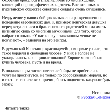
Особенно бросалось в глаза наличие во многих домах
коллекций порнографических карточек. Воспитанных в
пуританском обществе советские солдаты очень смущались.
Недоумение у наших бойцов вызывало и раскрепощенное
поведение европейских дам. К примеру, венгерская девушка
перед вступлением в брак с согласия родителей могла иметь
интимную связь со многими мужчинами, для того, чтобы
набраться опыта. «У нас кошку в завязанном мешке не
покупают», – заявляли на это венгры.
В румынской Констанце красноармейцы впервые узнали, что
такое бордели и свободная любовь. У них в голове не
укладывалось, как в цивилизованной Европе можно было
купить человека, пусть и на время.
В подавляющем числе советские бойцы не прибегали к
услугам проституток, не только по соображениям морали, но
и из-за гигиенических причин, боясь подцепить какую-нибудь
заразу.
Источник:
©
Русская Семерка
Читайте также