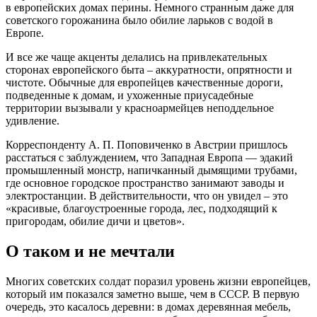
в европейских домах перины. Немного странным даже для
советского горожанина было обилие ларьков с водой в
Европе.
И все же чаще акценты делались на привлекательных
сторонах европейского быта – аккуратности, опрятности и
чистоте. Обычные для европейцев качественные дороги,
подведенные к домам, и ухоженные приусадебные
территории вызывали у красноармейцев неподдельное
удивление.
Корреспонденту А. П. Поповиченко в Австрии пришлось
расстаться с заблуждением, что Западная Европа — эдакий
промышленный монстр, напичканный дымящими трубами,
где основное городское пространство занимают заводы и
электростанции. В действительности, что он увидел – это
«красивые, благоустроенные города, лес, подходящий к
пригородам, обилие дичи и цветов».
О таком и не мечтали
Многих советских солдат поразил уровень жизни европейцев,
который им показался заметно выше, чем в СССР. В первую
очередь, это касалось деревни: в домах деревянная мебель,