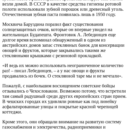
везли домой. В СССР в качестве средства гигиены ротовой
полоти использовали зубной порошок или древесный уголь.
Отечественная зубная паста появилась лишь в 1950 году.
Москвича Баруздина поразил факт существования
солнцезащитных очков, которые он впервые увидел на
жительницах Будапешта. Фронтовик А. Лебединцев еще
долгое время вспоминал обнаруженный в одном из
австрийских домов запас стеклянных банок для консервации
овощей и фруктов, которые закрывались такими же
стеклянными крышками с резиновой прокладкой.
«И ведь их можно использовать неограниченное количество
раз! – писал Лебединцев, – а у нас овощи и фрукты
продавались из бочек. О стеклянной таре мы и не мечтали».
Пожалуй, с наибольшим восхищением советские бойцы
отзывались о Чехословакии. Возможно потому, что встретили
там самый радушный среди других европейских стран прием.
В чешских городах их удивляли ровные как под линейку
асфальтированные улицы и покрытые красной черепицей
коттеджи.
Кроме этого, они обращали внимание на развитую систему
газоснабжения и электричества, радиоприемники и