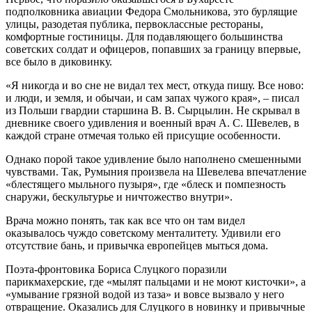
подполковника авиации Федора Смольникова, это бурлящие
улицы, разодетая публика, первоклассные рестораны,
комфортные гостиницы. Для подавляющего большинства
советских солдат и офицеров, попавших за границу впервые,
все было в диковинку.
«Я никогда и во сне не видал тех мест, откуда пишу. Все ново:
и люди, и земля, и обычаи, и сам запах чужого края», – писал
из Польши гвардии старшина В. В. Сырцылин. Не скрывал в
дневнике своего удивления и военный врач А. С. Шевелев, в
каждой стране отмечая только ей присущие особенности.
Однако порой такое удивление было наполнено смешенными
чувствами. Так, Румыния произвела на Шевелева впечатление
«блестящего мыльного пузыря», где «блеск и помпезность
снаружи, бескультурье и ничтожество внутри».
Врача можно понять, так как все что он там видел
оказывалось чуждо советскому менталитету. Удивили его
отсутствие бань, и привычка европейцев мыться дома.
Поэта-фронтовика Бориса Слуцкого поразили
парикмахерские, где «мылят пальцами и не моют кисточки», а
«умывание грязной водой из таза» и вовсе вызвало у него
отвращение. Оказались для Слуцкого в новинку и привычные