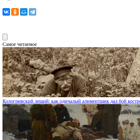
Самое читаемое
Кологривский леший: как одичалый алиментщик дал бой кос