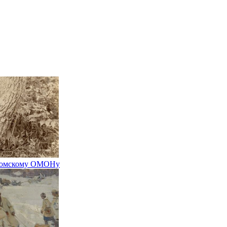
тромскому ОМОНу