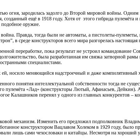
тью огня, зародилась задолго до Второй мировой войны. Одним 
созданный ещё в 1918 году. Хотя от этого гибрида пулемёта и 
ь подобное оружие.
война. Правда, тогда были не автоматы, а пистолеты-пулеметы,
он”, в среде конструкторов всего мира разгорелась настоящая 
ренной переработке, пока результат не устроил командование 
олгожительство, была разработанная им связка затворной рамы 
иностранными специалистами.
ых ей, носило меняющийся надстроечный и даже компилятивный х
енного понятия интеллектуальной собственности тогда не сущес
о пулемёта «Лад» (конструкторы Лютый, Афанасьев, Дейкин). А
ногое Калашников перенял у одного из главных конкурентов – к
сковой механизм. Изменить его предложил подполковник Влади
работанное конструктором Вацлавом Холеком в 1929 году, было
вали лишь сами чехословаки и китайцы. Несмотря на хороший у