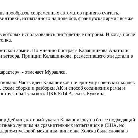
из прообразов современных автоматов принято считать,
винтовки, испытанного на поле боя, французская армия все же
 в которых использовались пистолетные патроны. И когда после
гонка.
Советской армии. По мнению биографа Калашникова Анатолия
и затвора. Принцип Калашникова, разместившего эти детали в
арактер», - отмечает Муравлев.
твовало. Часть идей Калашников почерпнул у советских коллег.
 схема сборки и разборки АК и способ соединения рамы и
онструктора Тульского ЦКБ №14 Алексея Булкина.
мир Дейкин, который указал Калашникову на более подходящий
 признано лучшим на сравнительных испытаниях в США, но
дарно-спусковой механизм, винтовка Холека была сложна в