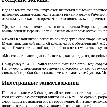
Идея автомата, то есть штурмовой винтовки с высокой плотнос
например, французский экспериментальный карабин Рибейроля, 
отказалась, так как в то время мало кто понимал, как применят
Эффективность автоматического огня показала Вторая мировая 
войны решили перейти на так называемый “промежуточный патр
Михаил Калашников несколько раз подвергал своё творение ко
Муравлева, главной заслугой конструктора, обеспечившей АК д
верхней части ствольной коробки, был взят затем на заметку 
«Многое остальное в данной системе, как и в других, подобн
По-другому в СССР 1940-х годов и быть не могло. Ведь соврем
Например, штампованную ствольную коробку он взял от ручног
ствольной коробки были такими же как в автомате Судаева. М
Иностранные заимствования
Первоначально у АК был далекий от совершенства ударно-спу
узел чешской самозарядной винтовки ZH-29. Это оружие, раз
американцы не приняли его на вооружение. Винтовку использо
производстве, а в полевых условиях быстро давала сбой.