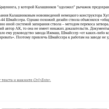
Браунинга, у которой Калашников "одолжил" рычажок предохран
вания Калашниковым нововведений немецкого конструктора Хуг
-44 Шмайссера. Однако похожий дизайн ствола объяснялся «общ
но иной системой запирания ствола – методом перекоса затвора.
оящий автор АК, то она не имеет никаких доказательств. Докумен
ало ему руководство завода Ижмаш, Шмайссер «от каких-либо ко
ровать». Поэтому привлечь Шмайссера к работам на заводе не уд