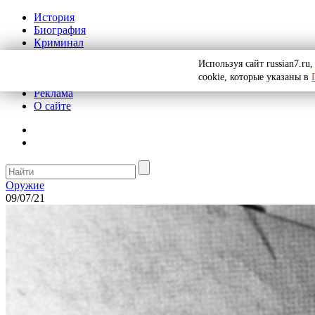
История
Биография
Криминал
СССР
Используя сайт russian7.r
Тайны
cookie, которые указаны в
Рекомендации
Реклама
О сайте
Оружие
09/07/21