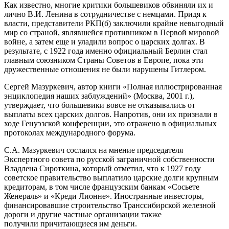
Как известно, многие критики большевиков обвиняли их и
лично В.И. Ленина в сотрудничестве с немцами. Придя к
власти, представители РКП(б) заключили крайне невыгодный
мир со страной, являвшейся противником в Первой мировой
войне, а затем еще и уладили вопрос о царских долгах. В
результате, с 1922 года именно официальный Берлин стал
главным союзником Страны Советов в Европе, пока эти
дружественные отношения не были нарушены Гитлером.
Сергей Мазуркевич, автор книги «Полная иллюстрированная
энциклопедия наших заблуждений» (Москва, 2001 г.),
утверждает, что большевики вовсе не отказывались от
выплаты всех царских долгов. Напротив, они их признали в
ходе Генуэзской конференции, это отражено в официальных
протоколах международного форума.
С.А. Мазуркевич сослался на мнение председателя
Экспертного совета по русской заграничной собственности
Владлена Сироткина, который отметил, что к 1927 году
советское правительство выплатило царские долги крупным
кредиторам, в том числе французским банкам «Сосьете
Женераль» и «Креди Лионне». Иностранные инвесторы,
финансировавшие строительство Транссибирской железной
дороги и другие частные организации также
получили причитающиеся им деньги.