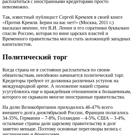
расплатиться с иностранными кредиторами просто
невозможно.
Так, известный публицист Сергей Кремлев в своей книге
«Против Кремля. Берии на вас нет!» (Москва, 2011 г.)
высказал мнение, что В.И. Ленин и его соратники буквально
спасли Россию, которая по вине царских властей и
Временного правительства могла стать заложницей западных
капиталистов.
Политический торг
Когда страна не в состоянии расплатиться по своим
обязательствам, неизбежно начинается политический торг.
Кредиторы требуют от должника различных уступок на
международной арене. А положение нашей страны
усугублялось еще и враждебным отношением к большевикам,
которого не скрывали многие иностранные правительства.
На долю Великобритании приходилось 46-47% всего
внешнего долга дооктябрьской России, Франции полагалось
34-35%, Германии – 7-8%, Голландии – 4-5%, США – 3-4%,
остальные страны дали царскому правительству в долг
заметно меньше. Поэтому основные переговоры велись с
англичанами и французами.