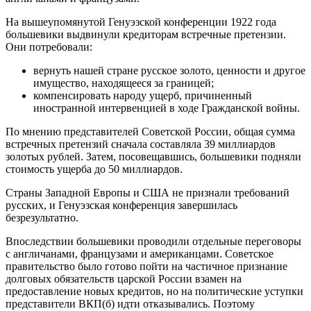
На вышеупомянутой Генуэзской конференции 1922 года
большевики выдвинули кредиторам встречные претензии.
Они потребовали:
вернуть нашей стране русское золото, ценности и другое
имущество, находящееся за границей;
компенсировать народу ущерб, причиненный
иностранной интервенцией в ходе Гражданской войны.
По мнению представителей Советской России, общая сумма
встречных претензий сначала составляла 39 миллиардов
золотых рублей. Затем, посовещавшись, большевики подняли
стоимость ущерба до 50 миллиардов.
Страны Западной Европы и США не признали требований
русских, и Генуэзская конференция завершилась
безрезультатно.
Впоследствии большевики проводили отдельные переговоры
с англичанами, французами и американцами. Советское
правительство было готово пойти на частичное признание
долговых обязательств царской России взамен на
предоставление новых кредитов, но на политические уступки
представители ВКП(б) идти отказывались. Поэтому