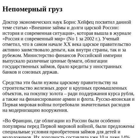
Непомерный груз
Доктор экономических наук Борис Хейфец посвятил данной
теме статью «Внешние займы и долги царской России:
история и современная ситуация», которая вышла в журнале
«Россия и современный мир» (No 1 за 2002 г.). Ученый
отметил, что в самом начале ХХ века царское правительство
активно заимствовало деньги, как внутри страны, так и за
рубежом. Министерство финансов Российской империи
выпускало различные ценные бумаги, облигации
государственных займов, брало кредиты у иностранных
банков и союзных держав.
Средства эти были нужны царскому правительству на
строительство железных дорог и крупных промышленных
объектов, на покупку золота – ради поддержания курса рубля,
а также на финансирование армии и флота. Русско-японская и
Первая мировая войны потребовали значительных расходов
на модернизацию вооружения.
«Во Франции, где облигации из России были особенно
популярны перед Первой мировой войной, были предложены
специальные условия приобретения займов для детей и
молодоженов. Их доходность составляла уже 10 и даже 14%