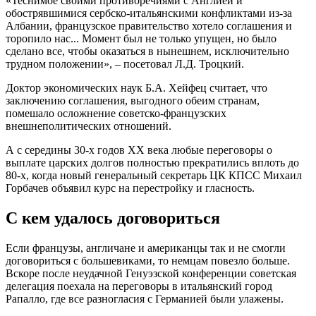
«Теснимое своими противоречиями с Англией и
обострявшимися сербско-итальянскими конфликтами из-за
Албании, французское правительство хотело соглашения и
торопило нас... Момент был не только упущен, но было
сделано все, чтобы оказаться в нынешнем, исключительно
трудном положении», – посетовал Л.Д. Троцкий.
Доктор экономических наук Б.А. Хейфец считает, что
заключению соглашения, выгодного обеим странам,
помешало осложнение советско-французских
внешнеполитических отношений.
А с середины 30-х годов ХХ века любые переговоры о
выплате царских долгов полностью прекратились вплоть до
80-х, когда новый генеральный секретарь ЦК КПСС Михаил
Горбачев объявил курс на перестройку и гласность.
С кем удалось договориться
Если французы, англичане и американцы так и не смогли
договориться с большевиками, то немцам повезло больше.
Вскоре после неудачной Генуэзской конференции советская
делегация поехала на переговоры в итальянский город
Рапалло, где все разногласия с Германией были улажены.