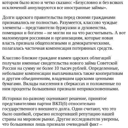
котором было ясно и четко сказано: «Безусловно и без всяких
исключений аннулируются все иностранные займы».
Долги царского правительства перед своими гражданами
признавались не полностью. Разумеется, классово чуждые
элементы – представители буржуазии и духовенства,
помещики и богатеи – не могли ни на что рассчитывать. А вот
малоимущим россиянам и организациям, которые новая
власть признала общеполезными и демократическими,
полагалась частичная компенсация потерянных средств.
Классово близкие граждане взамен царских облигаций
получали именные свидетельства нового займа Советской
России на сумму не более 10 тысяч рублей. Определенные,
небольшие компенсации выплачивались также кооперативам
и другим объединениям, владевшим царскими ценными
бумагами. Вклады населения в сберкассах и положенные по
ним проценты большевики признали неприкосновенными.
Историки по-разному оценивают решение, принятое
представителями партии ВКП(б) относительно
государственного внешнего долга. Одни считают, что это
было ошибкой, серьезно испортившей репутацию нашей
страны на мировом рынке. Другие исследователи уверены,
что большевики лишь признали очевидный факт –