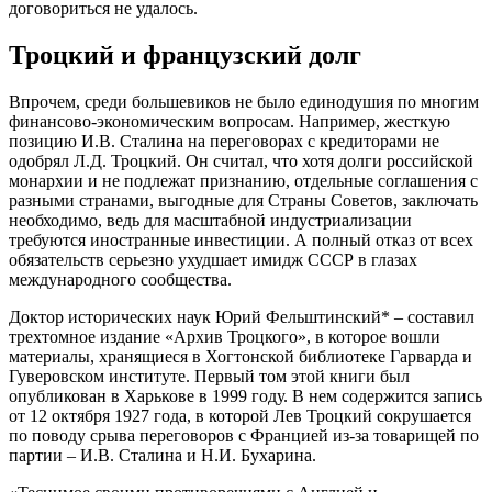
договориться не удалось.
Троцкий и французский долг
Впрочем, среди большевиков не было единодушия по многим
финансово-экономическим вопросам. Например, жесткую
позицию И.В. Сталина на переговорах с кредиторами не
одобрял Л.Д. Троцкий. Он считал, что хотя долги российской
монархии и не подлежат признанию, отдельные соглашения с
разными странами, выгодные для Страны Советов, заключать
необходимо, ведь для масштабной индустриализации
требуются иностранные инвестиции. А полный отказ от всех
обязательств серьезно ухудшает имидж СССР в глазах
международного сообщества.
Доктор исторических наук Юрий Фельштинский* – составил
трехтомное издание «Архив Троцкого», в которое вошли
материалы, хранящиеся в Хогтонской библиотеке Гарварда и
Гуверовском институте. Первый том этой книги был
опубликован в Харькове в 1999 году. В нем содержится запись
от 12 октября 1927 года, в которой Лев Троцкий сокрушается
по поводу срыва переговоров с Францией из-за товарищей по
партии – И.В. Сталина и Н.И. Бухарина.