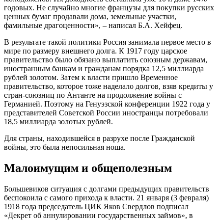
годовых. Не случайно многие французы для покупки русских
ценных бумаг продавали дома, земельные участки,
фамильные драгоценности», – написал Б.А. Хейфец.
В результате такой политики Россия занимала первое место в
мире по размеру внешнего долга. К 1917 году царское
правительство было обязано выплатить союзным державам,
иностранным банкам и гражданам порядка 12,5 миллиарда
рублей золотом. Затем к власти пришло Временное
правительство, которое тоже наделало долгов, взяв кредиты у
стран-союзниц по Антанте на продолжение войны с
Германией. Поэтому на Генуэзской конференции 1922 года у
представителей Советской России иностранцы потребовали
18,5 миллиарда золотых рублей.
Для страны, находившейся в разрухе после Гражданской
войны, это была непосильная ноша.
Малоимущим и общеполезным
Большевиков ситуация с долгами предыдущих правительств
беспокоила с самого прихода к власти. 21 января (3 февраля)
1918 года председатель ЦИК Яков Свердлов подписал
«Декрет об аннулировании государственных займов», в