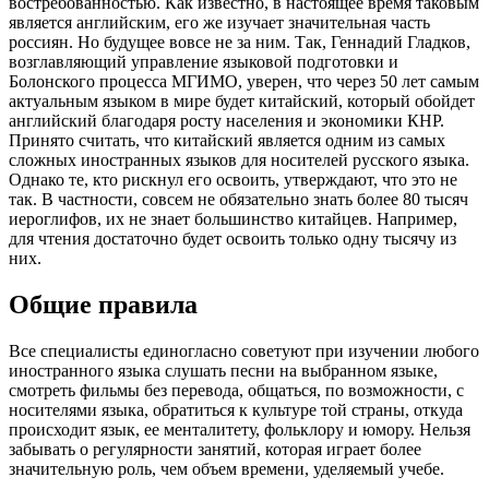
востребованностью. Как известно, в настоящее время таковым
является английским, его же изучает значительная часть
россиян. Но будущее вовсе не за ним. Так, Геннадий Гладков,
возглавляющий управление языковой подготовки и
Болонского процесса МГИМО, уверен, что через 50 лет самым
актуальным языком в мире будет китайский, который обойдет
английский благодаря росту населения и экономики КНР.
Принято считать, что китайский является одним из самых
сложных иностранных языков для носителей русского языка.
Однако те, кто рискнул его освоить, утверждают, что это не
так. В частности, совсем не обязательно знать более 80 тысяч
иероглифов, их не знает большинство китайцев. Например,
для чтения достаточно будет освоить только одну тысячу из
них.
Общие правила
Все специалисты единогласно советуют при изучении любого
иностранного языка слушать песни на выбранном языке,
смотреть фильмы без перевода, общаться, по возможности, с
носителями языка, обратиться к культуре той страны, откуда
происходит язык, ее менталитету, фольклору и юмору. Нельзя
забывать о регулярности занятий, которая играет более
значительную роль, чем объем времени, уделяемый учебе.