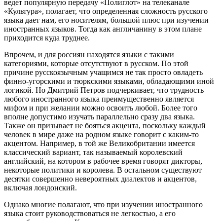
ведет популярную передачу «Полиглот» на телеканале
«Культура», полагает, что определенная сложность русского
языка дает нам, его носителям, большой плюс при изучении
иностранных языков. Тогда как англичанину в этом плане
приходится куда труднее.
Впрочем, и для россиян находятся языки с такими
категориями, которые отсутствуют в русском. По этой
причине русскоязычным учащимся не так просто овладеть
финно-угорскими и тюркскими языками, обладающими иной
логикой. Но Дмитрий Петров подчеркивает, что трудность
любого иностранного языка преимущественно является
мифом и при желании можно освоить любой. Более того
вполне допустимо изучать параллельно сразу два языка.
Также он призывает не бояться акцента, поскольку каждый
человек в мире даже на родном языке говорит с каким-то
акцентом. Например, в той же Великобритании имеется
классический вариант, так называемый королевский
английский, на котором в рабочее время говорят дикторы,
некоторые политики и королева. В остальном существуют
десятки совершенно невероятных диалектов и акцентов,
включая лондонский.
Однако многие полагают, что при изучении иностранного
языка стоит руководствоваться не легкостью, а его