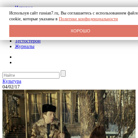
История
Биография
Используя сайт russian7.ru, Вы соглашаетесь с использованием файл
Криминал
cookie, которые указаны в
Политике конфиденциальности
Реклама на сайте
О сайте
ХОРОШО
Рекомендательные статьи
Тестостерон
Журналы
Культура
04/02/17