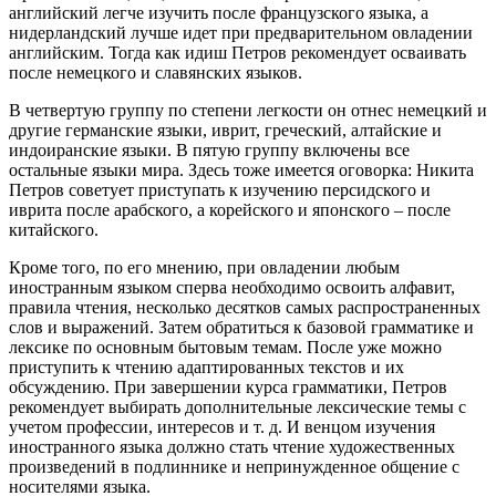
английский легче изучить после французского языка, а
нидерландский лучше идет при предварительном овладении
английским. Тогда как идиш Петров рекомендует осваивать
после немецкого и славянских языков.
В четвертую группу по степени легкости он отнес немецкий и
другие германские языки, иврит, греческий, алтайские и
индоиранские языки. В пятую группу включены все
остальные языки мира. Здесь тоже имеется оговорка: Никита
Петров советует приступать к изучению персидского и
иврита после арабского, а корейского и японского – после
китайского.
Кроме того, по его мнению, при овладении любым
иностранным языком сперва необходимо освоить алфавит,
правила чтения, несколько десятков самых распространенных
слов и выражений. Затем обратиться к базовой грамматике и
лексике по основным бытовым темам. После уже можно
приступить к чтению адаптированных текстов и их
обсуждению. При завершении курса грамматики, Петров
рекомендует выбирать дополнительные лексические темы с
учетом профессии, интересов и т. д. И венцом изучения
иностранного языка должно стать чтение художественных
произведений в подлиннике и непринужденное общение с
носителями языка.