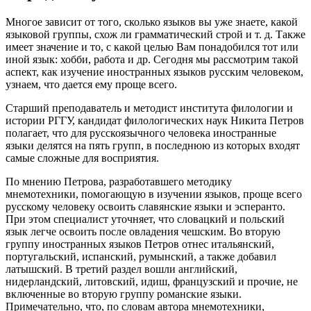
Многое зависит от того, сколько языков вы уже знаете, какой
языковой группы, схож ли грамматический строй и т. д. Также
имеет значение и то, с какой целью Вам понадобился тот или
иной язык: хобби, работа и др. Сегодня мы рассмотрим такой
аспект, как изучение иностранных языков русским человеком,
узнаем, что дается ему проще всего.
Старший преподаватель и методист института филологии и
истории РГГУ, кандидат филологических наук Никита Петров
полагает, что для русскоязычного человека иностранные
языки делятся на пять групп, в последнюю из которых входят
самые сложные для восприятия.
По мнению Петрова, разработавшего методику
мнемотехники, помогающую в изучении языков, проще всего
русскому человеку освоить славянские языки и эсперанто.
При этом специалист уточняет, что словацкий и польский
язык легче освоить после овладения чешским. Во вторую
группу иностранных языков Петров отнес итальянский,
португальский, испанский, румынский, а также добавил
латышский. В третий раздел вошли английский,
нидерландский, литовский, идиш, французский и прочие, не
включенные во вторую группу романские языки.
Примечательно, что, по словам автора мнемотехники,