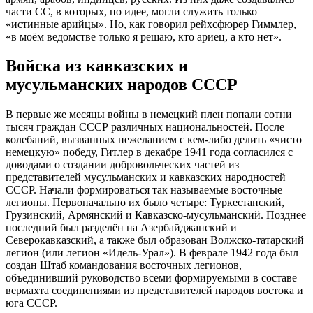
части СС, в которых, по идее, могли служить только
«истинные арийцы». Но, как говорил рейхсфюрер Гиммлер,
«в моём ведомстве только я решаю, кто ариец, а кто нет».
Войска из кавказских и
мусульманских народов СССР
В первые же месяцы войны в немецкий плен попали сотни
тысяч граждан СССР различных национальностей. После
колебаний, вызванных нежеланием с кем-либо делить «чисто
немецкую» победу, Гитлер в декабре 1941 года согласился с
доводами о создании добровольческих частей из
представителей мусульманских и кавказских народностей
СССР. Начали формироваться так называемые восточные
легионы. Первоначально их было четыре: Туркестанский,
Грузинский, Армянский и Кавказско-мусульманский. Позднее
последний был разделён на Азербайджанский и
Северокавказский, а также был образован Волжско-татарский
легион (или легион «Идель-Урал»). В феврале 1942 года был
создан Штаб командования восточных легионов,
объединивший руководство всеми формируемыми в составе
вермахта соединениями из представителей народов востока и
юга СССР.