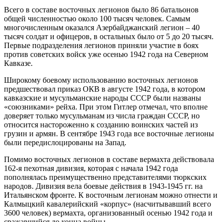
Всего в составе восточных легионов было 86 батальонов
общей численностью около 100 тысяч человек. Самым
многочисленным оказался Азербайджанский легион – 40
тысяч солдат и офицеров, в остальных было от 5 до 20 тысяч.
Первые подразделения легионов приняли участие в боях
против советских войск уже осенью 1942 года на Северном
Кавказе.
Широкому боевому использованию восточных легионов
предшествовал приказ ОКВ в августе 1942 года, в котором
кавказские и мусульманские народы СССР были названы
«союзниками» рейха. При этом Гитлер отмечал, что вполне
доверяет только мусульманам из числа граждан СССР, но
относится настороженно к созданию воинских частей из
грузин и армян. В сентябре 1943 года все восточные легионы
были передислоцированы на Запад.
Помимо восточных легионов в составе вермахта действовала
162-я пехотная дивизия, которая с начала 1942 года
пополнялась преимущественно представителями тюркских
народов. Дивизия вела боевые действия в 1943-1945 гг. на
Итальянском фронте. К восточным легионам можно отнести и
Калмыцкий кавалерийский «корпус» (насчитывавший всего
3600 человек) вермахта, организованный осенью 1942 года и
сражавшийся до конца войны.