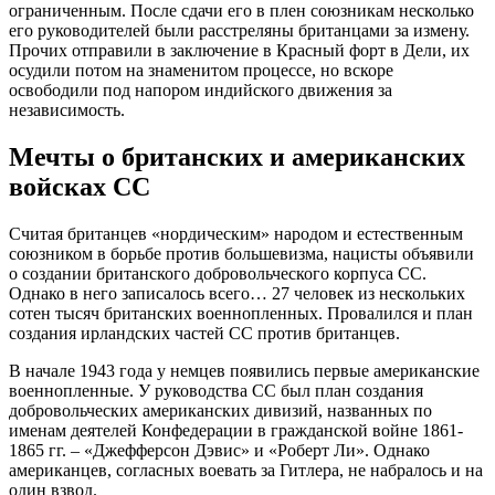
ограниченным. После сдачи его в плен союзникам несколько
его руководителей были расстреляны британцами за измену.
Прочих отправили в заключение в Красный форт в Дели, их
осудили потом на знаменитом процессе, но вскоре
освободили под напором индийского движения за
независимость.
Мечты о британских и американских
войсках СС
Считая британцев «нордическим» народом и естественным
союзником в борьбе против большевизма, нацисты объявили
о создании британского добровольческого корпуса СС.
Однако в него записалось всего… 27 человек из нескольких
сотен тысяч британских военнопленных. Провалился и план
создания ирландских частей СС против британцев.
В начале 1943 года у немцев появились первые американские
военнопленные. У руководства СС был план создания
добровольческих американских дивизий, названных по
именам деятелей Конфедерации в гражданской войне 1861-
1865 гг. – «Джефферсон Дэвис» и «Роберт Ли». Однако
американцев, согласных воевать за Гитлера, не набралось и на
один взвод.