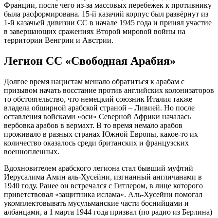
Франции, после чего из-за массовых перебежек к противнику
была расформирована. 15-й казачий корпус был развёрнут из
1-й казачьей дивизии СС в начале 1945 года и принял участие
в завершающих сражениях Второй мировой войны на
территории Венгрии и Австрии.
Легион СС «Свободная Арабия»
Долгое время нацистам мешало обратиться к арабам с
призывом начать восстание против английских колонизаторов
то обстоятельство, что немецкий союзник Италия также
владела обширной арабской страной – Ливией. Но после
оставления войсками «оси» Северной Африки началась
вербовка арабов в вермахт. В то время немало арабов
проживало в разных странах Южной Европы, какое-то их
количество оказалось среди британских и французских
военнопленных.
Вдохновителем арабского легиона стал бывший муфтий
Иерусалима Амин аль-Хусейни, изгнанный англичанами в
1940 году. Ранее он встречался с Гитлером, в лице которого
приветствовал «защитника ислама». Аль-Хусейни помогал
укомплектовывать мусульманские части боснийцами и
албанцами, а 1 марта 1944 года призвал (по радио из Берлина)