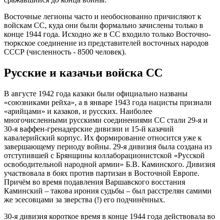
Восточные легионы часто и необоснованно причисляют к
войскам СС, куда они были формально зачислены только в
конце 1944 года. Исходно же в СС входило только Восточно-
тюркское соединение из представителей восточных народов
СССР (численность - 8500 человек).
Русские и казачьи войска СС
В августе 1942 года казаки были официально названы
«союзниками рейха», а в январе 1943 года нацисты признали
«арийцами» и казаков, и русских. Наиболее
многочисленными русскими соединениями СС стали 29-я и
30-я ваффен-гренадерские дивизии и 15-й казачий
кавалерийский корпус. Их формирование относится уже к
завершающему периоду войны. 29-я дивизия была создана из
отступившей с Брянщины коллаборационистской «Русской
освободительной народной армии» Б.В. Каминского. Дивизия
участвовала в боях против партизан в Восточной Европе.
Причём во время подавления Варшавского восстания
Каминский – такова ирония судьбы – был расстрелян самими
же эсесовцами за зверства (!) его подчинённых.
30-я дивизия короткое время в конце 1944 года действовала во