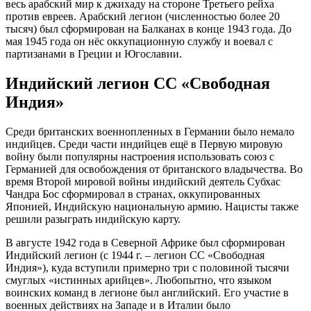
весь арабский мир к джихаду на стороне Третьего рейха
против евреев. Арабский легион (численностью более 20
тысяч) был сформирован на Балканах в конце 1943 года. До
мая 1945 года он нёс оккупационную службу и воевал с
партизанами в Греции и Югославии.
Индийский легион СС «Свободная
Индия»
Среди британских военнопленных в Германии было немало
индийцев. Среди части индийцев ещё в Первую мировую
войну были популярны настроения использовать союз с
Германией для освобождения от британского владычества. Во
время Второй мировой войны индийский деятель Субхас
Чандра Бос сформировал в странах, оккупированных
Японией, Индийскую национальную армию. Нацисты также
решили разыграть индийскую карту.
В августе 1942 года в Северной Африке был сформирован
Индийский легион (с 1944 г. – легион СС «Свободная
Индия»), куда вступили примерно три с половиной тысячи
смуглых «истинных арийцев». Любопытно, что языком
воинских команд в легионе был английский. Его участие в
военных действиях на Западе и в Италии было