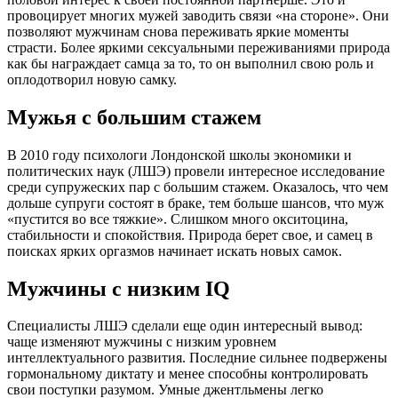
провоцирует многих мужей заводить связи «на стороне». Они
позволяют мужчинам снова переживать яркие моменты
страсти. Более яркими сексуальными переживаниями природа
как бы награждает самца за то, то он выполнил свою роль и
оплодотворил новую самку.
Мужья с большим стажем
В 2010 году психологи Лондонской школы экономики и
политических наук (ЛШЭ) провели интересное исследование
среди супружеских пар с большим стажем. Оказалось, что чем
дольше супруги состоят в браке, тем больше шансов, что муж
«пустится во все тяжкие». Слишком много окситоцина,
стабильности и спокойствия. Природа берет свое, и самец в
поисках ярких оргазмов начинает искать новых самок.
Мужчины с низким IQ
Специалисты ЛШЭ сделали еще один интересный вывод:
чаще изменяют мужчины с низким уровнем
интеллектуального развития. Последние сильнее подвержены
гормональному диктату и менее способны контролировать
свои поступки разумом. Умные джентльмены легко