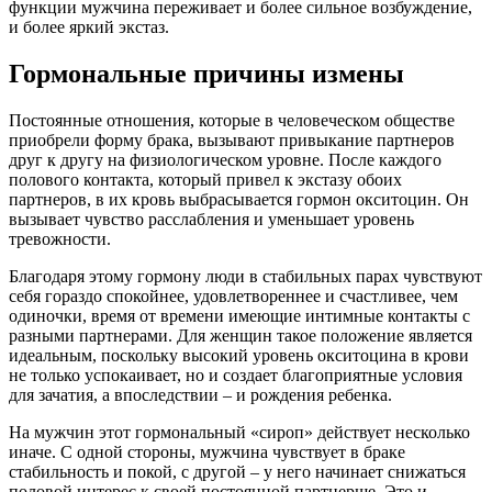
функции мужчина переживает и более сильное возбуждение,
и более яркий экстаз.
Гормональные причины измены
Постоянные отношения, которые в человеческом обществе
приобрели форму брака, вызывают привыкание партнеров
друг к другу на физиологическом уровне. После каждого
полового контакта, который привел к экстазу обоих
партнеров, в их кровь выбрасывается гормон окситоцин. Он
вызывает чувство расслабления и уменьшает уровень
тревожности.
Благодаря этому гормону люди в стабильных парах чувствуют
себя гораздо спокойнее, удовлетвореннее и счастливее, чем
одиночки, время от времени имеющие интимные контакты с
разными партнерами. Для женщин такое положение является
идеальным, поскольку высокий уровень окситоцина в крови
не только успокаивает, но и создает благоприятные условия
для зачатия, а впоследствии – и рождения ребенка.
На мужчин этот гормональный «сироп» действует несколько
иначе. С одной стороны, мужчина чувствует в браке
стабильность и покой, с другой – у него начинает снижаться
половой интерес к своей постоянной партнерше. Это и