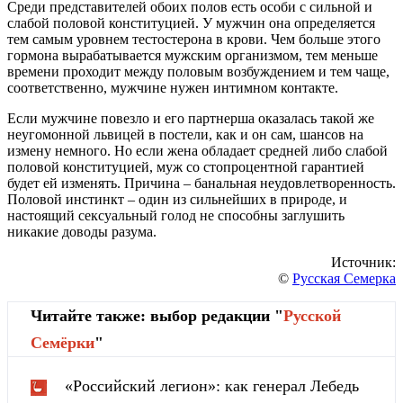
Среди представителей обоих полов есть особи с сильной и
слабой половой конституцией. У мужчин она определяется
тем самым уровнем тестостерона в крови. Чем больше этого
гормона вырабатывается мужским организмом, тем меньше
времени проходит между половым возбуждением и тем чаще,
соответственно, мужчине нужен интимном контакте.
Если мужчине повезло и его партнерша оказалась такой же
неугомонной львицей в постели, как и он сам, шансов на
измену немного. Но если жена обладает средней либо слабой
половой конституцией, муж со стопроцентной гарантией
будет ей изменять. Причина – банальная неудовлетворенность.
Половой инстинкт – один из сильнейших в природе, и
настоящий сексуальный голод не способны заглушить
никакие доводы разума.
Источник:
©
Русская Семерка
Читайте также: выбор редакции "
Русской
Cемёрки
"
«Российский легион»: как генерал Лебедь