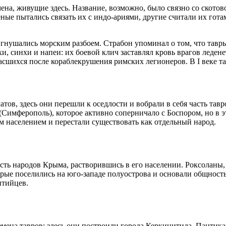
а, живущие здесь. Название, возможно, было связно со скотово
ные пытались связать их с индо-ариями, другие считали их гот
е гнушались морским разбоем. Страбон упоминал о том, что тавр
, синхи и напеи: их боевой клич заставлял кровь врагов ледене
асшихся после кораблекрушения римских легионеров. В I веке та
в, здесь они перешли к оседлости и вобрали в себя часть тавро
имферополь), которое активно соперничало с Боспором, но в это
м населением и перестали существовать как отдельный народ.
ть народов Крыма, растворившись в его населении. Роксоланы, 
ые поселились на юго-западе полуострова и основали общность
нтийцев.
ена тавров; здесь они построили города Керкинитида, Пантикапе