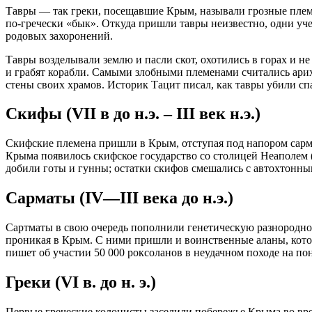
Тавры — так греки, посещавшие Крым, называли грозные племен
по-гречески «бык». Откуда пришли тавры неизвестно, одни уче
родовых захоронений.
Тавры возделывали землю и пасли скот, охотились в горах и н
и грабят корабли. Самыми злобными племенами считались арихи
стены своих храмов. Историк Тацит писал, как тавры убили сп
Скифы (VII в до н.э. – III век н.э.)
Скифские племена пришли в Крым, отступая под напором сармато
Крыма появилось скифское государство со столицей Неаполем (С
добили готы и гунны; остатки скифов смешались с автохтонны
Сарматы (IV—III века до н.э.)
Сартматы в свою очередь пополнили генетическую разнороднос
проникая в Крым. С ними пришли и воинственные аланы, котор
пишет об участии 50 000 роксоланов в неудачном походе на по
Греки (VI в. до н. э.)
Первые греческие колонисты заселили побережье Крыма во врем