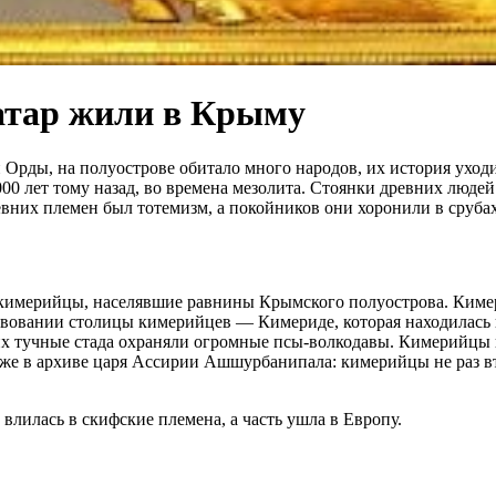
атар жили в Крыму
 Орды, на полуострове обитало много народов, их история уходи
00 лет тому назад, во времена мезолита. Стоянки древних люде
ревних племен был тотемизм, а покойников они хоронили в сруба
е кимерийцы, населявшие равнины Крымского полуострова. Ким
твовании столицы кимерийцев — Кимериде, которая находилась 
их тучные стада охраняли огромные псы-волкодавы. Кимерийцы 
аже в архиве царя Ассирии Ашшуpбанипала: кимерийцы не раз в
лилась в скифские племена, а часть ушла в Европу.