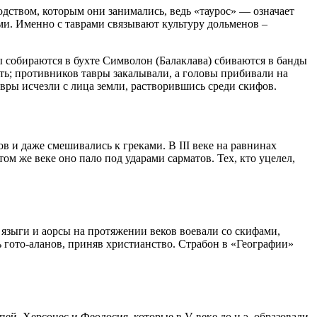
дством, которым они занимались, ведь «таурос» — означает
ами. Именно с таврами связывают культуру дольменов –
ы собираются в бухте Символон (Балаклава) сбиваются в банды
ть; противников тавры закалывали, а головы прибивали на
вры исчезли с лица земли, растворившись среди скифов.
в и даже смешивались к греками. В III веке на равнинах
м же веке оно пало под ударами сарматов. Тех, кто уцелел,
языги и аорсы на протяжении веков воевали со скифами,
 гото-аланов, приняв христианство. Страбон в «Географии»
й, Херсонес и Феодосия, которые в V веке до н.э. образовали