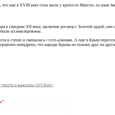
что еще в XVIII веке готы жили у крепости Мангуп, их язык б
я в середине ХII века; заключив договор с Золотой ордой, они 
 были ассимилированы.
ела в степях и смешалась с гото-аланами. А еще в Крым пересел
вершенно немудрено, что народы Крыма не похожи друг на друга,
и
"