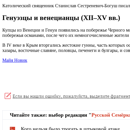
Католический священник Станислав Сестреневич-Богуш писал, 
Генуэзцы и венецианцы (XII–XV вв.)
Купцы из Венеции и Генуи появились на побережье Черного мор
побережья османами, после чего их немногочисленные жители
В IV веке в Крым вторгались жестокие гунны, часть которых ос
хазары, восточные славяне, половцы, печенеги и булгары, и со
Майя Новик
Читайте также: выбор редакции "
Русской Cемёрк
Кого нельзя было трогать в штыковой атаке