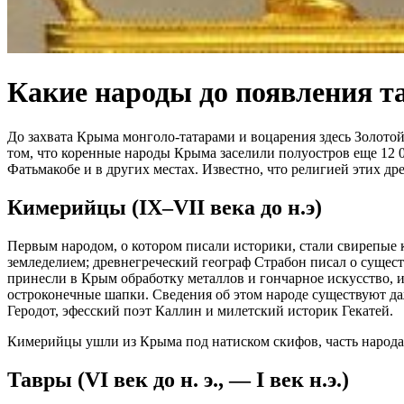
Какие народы до появления т
До захвата Крыма монголо-татарами и воцарения здесь Золотой
том, что коренные народы Крыма заселили полуостров еще 12 0
Фатьмакобе и в других местах. Известно, что религией этих д
Кимерийцы (IХ–VII века до н.э)
Первым народом, о котором писали историки, стали свирепы
земледелием; древнегреческий географ Страбон писал о сущес
принесли в Крым обработку металлов и гончарное искусство, 
остроконечные шапки. Сведения об этом народе существуют д
Геродот, эфесский поэт Каллин и милетский историк Гекатей.
Кимерийцы ушли из Крыма под натиском скифов, часть народа в
Тавры (VI век до н. э., — I век н.э.)