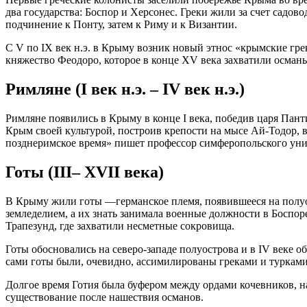
два государства: Боспор и Херсонес. Греки жили за счет садов
подчинение к Понту, затем к Риму и к Византии.
С V по IX век н.э. в Крыму возник новый этнос «крымские гре
княжество Феодоро, которое в конце XV века захватили османы
Римляне (I век н.э. – IV век н.э.)
Римляне появились в Крыму в конце I века, победив царя Пант
Крым своей культурой, построив крепости на мысе Ай-Тодор, 
позднеримское время» пишет профессор симферопольского уни
Готы (III– XVII века)
В Крыму жили готы —германское племя, появившееся на полуо
земледелием, а их знать занимала военные должности в Боспор
Трапезунд, где захватили несметные сокровища.
Готы обосновались на северо-западе полуострова и в IV веке о
сами готы были, очевидно, ассимилированы греками и турками
Долгое время Готия была буфером между ордами кочевников, на
существование после нашествия османов.