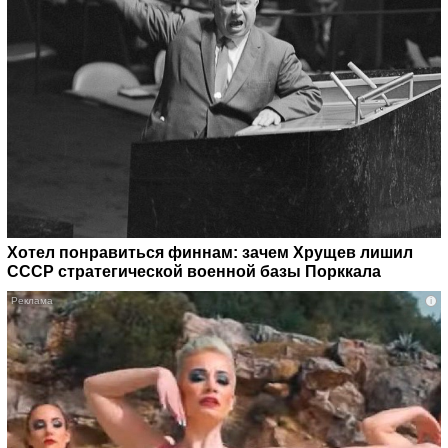
Хотел понравиться финнам: зачем Хрущев лишил
СССР стратегической военной базы Порккала
i