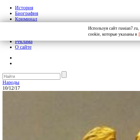
История
Биография
Криминал
СССР
Используя сайт russian7.r
Тайны
cookie, которые указаны в
Рекомендации
Реклама
О сайте
Народы
10/12/17