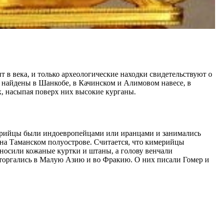
т в века, и только археологические находки свидетельствуют о
й найдены в Шанкобе, в Качинском и Алимовом навесе, в
х, насыпая поверх них высокие курганы.
ерийцы были индоевропейцами или иранцами и занимались
на Таманском полуострове. Считается, что кимерийцы
носили кожаные куртки и штаны, а голову венчали
торгались в Малую Азию и во Фракию. О них писали Гомер и