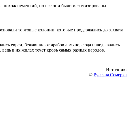
ыл похож немецкий, но все они были исламизированы.
основали торговые колонии, которые продержались до захвата
ялись евреи, бежавшие от арабов армяне, сюда наведывались
 ведь в их жилах течет кровь самых разных народов.
Источник:
©
Русская Семерка