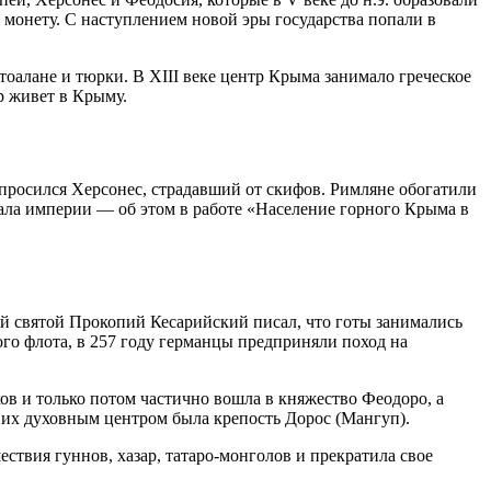
ю монету. С наступлением новой эры государства попали в
тоалане и тюрки. В XIII веке центр Крыма занимало греческое
р живет в Крыму.
опросился Херсонес, страдавший от скифов. Римляне обогатили
вала империи — об этом в работе «Население горного Крыма в
й святой Прокопий Кесарийский писал, что готы занимались
ого флота, в 257 году германцы предприняли поход на
еков и только потом частично вошла в княжество Феодоро, а
 их духовным центром была крепость Дорос (Мангуп).
ствия гуннов, хазар, татаро-монголов и прекратила свое