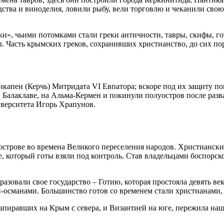
одства и виноделия, ловили рыбу, вели торговлю и чеканили сво
ки», чьими потомками стали греки античности, тавры, скифы, го
. Часть крымских греков, сохранивших христианство, до сих по
икапеи (Керчь) Митридата VI Евпатора; вскоре под их защиту п
в Балаклаве, на Альма-Кермен и покинули полуостров после раз
верситета Игорь Храпунов.
строве во времена Великого переселения народов. Христиански
е, который готы взяли под контроль. Став владельцами боспорск
бразовали свое государство – Готию, которая простояла девять в
-османами. Большинство готов со временем стали христианами,
пиравших на Крым с севера, и Византией на юге, пережила наше