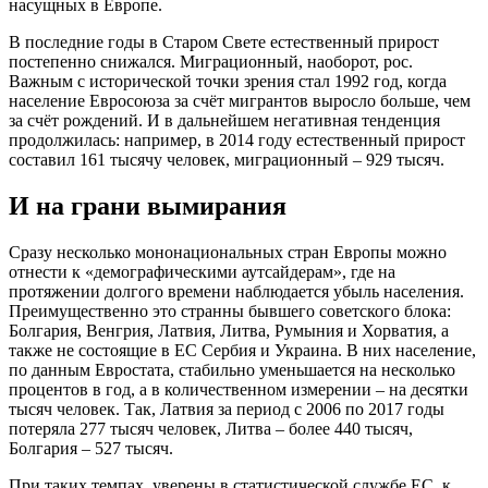
насущных в Европе.
В последние годы в Старом Свете естественный прирост
постепенно снижался. Миграционный, наоборот, рос.
Важным с исторической точки зрения стал 1992 год, когда
население Евросоюза за счёт мигрантов выросло больше, чем
за счёт рождений. И в дальнейшем негативная тенденция
продолжилась: например, в 2014 году естественный прирост
составил 161 тысячу человек, миграционный – 929 тысяч.
И на грани вымирания
Сразу несколько мононациональных стран Европы можно
отнести к «демографическими аутсайдерам», где на
протяжении долгого времени наблюдается убыль населения.
Преимущественно это странны бывшего советского блока:
Болгария, Венгрия, Латвия, Литва, Румыния и Хорватия, а
также не состоящие в ЕС Сербия и Украина. В них население,
по данным Евростата, стабильно уменьшается на несколько
процентов в год, а в количественном измерении – на десятки
тысяч человек. Так, Латвия за период с 2006 по 2017 годы
потеряла 277 тысяч человек, Литва – более 440 тысяч,
Болгария – 527 тысяч.
При таких темпах, уверены в статистической службе ЕС, к