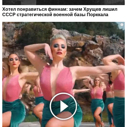
Хотел понравиться финнам: зачем Хрущев лишил
СССР стратегической военной базы Порккала
i