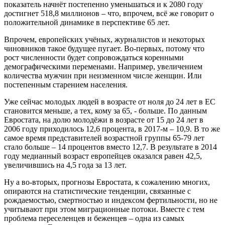
показатель начнёт постепенно уменьшаться и к 2080 году
достигнет 518,8 миллионов – что, впрочем, всё же говорит о
положительной динамике в перспективе 65 лет.
Впрочем, европейских учёных, журналистов и некоторых
чиновников такое будущее пугает. Во-первых, потому что
рост численности будет сопровождаться коренными
демографическими переменами. Например, увеличением
количества мужчин при неизменном числе женщин. Или
постепенным старением населения.
Уже сейчас молодых людей в возрасте от ноля до 24 лет в ЕС
становится меньше, а тех, кому за 65, - больше. По данным
Евростата, на долю молодёжи в возрасте от 15 до 24 лет в
2006 году приходилось 12,6 процента, в 2017-м – 10,9. В то же
самое время представителей возрастной группы 65-79 лет
стало больше – 14 процентов вместо 12,7. В результате в 2014
году медианный возраст европейцев оказался равен 42,5,
увеличившись на 4,5 года за 13 лет.
Ну а во-вторых, прогнозы Евростата, к сожалению многих,
опираются на статистические тенденции, связанные с
рождаемостью, смертностью и индексом фертильности, но не
учитывают при этом миграционные потоки. Вместе с тем
проблема переселенцев и беженцев – одна из самых