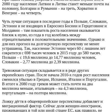
2080 году население Латвии и Литвы станет меньше почти на
половину, Болгарии и Румынии – на треть, Хорватии и
Венгрии – на четверть.
Чуть лучше ситуация в последние годы в Польше, Словакии,
Эстонии и не входящих в Евросоюз Боснии и Герцеговине и
Молдавии – там показатель роста населения оказывается
близок к нулю, из года в год колеблясь между
отрицательными и положительными значениями. Однако и
для них прогноз на долгосрочную перспективу не менее
устрашающ. Так, население Эстонии через 60 с лишним лет
сократится с 698 тысяч человек в 2015 году до 580 тысяч.
Польши – с 19,6 миллиона до 14,77 миллиона человек,
Словакии – 2,77 миллиона до 2,39 миллиона.
Тревожная ситуация складывается и в ряде других
европейских стран. После начала 2010-х годов рост населения
сменился убылью в Греции, Испании, Италии и Португалии.
В итоге к 2080 году греков может стать почти на два
миллиона меньше, итальянцев – на 4,3 миллиона,
португальцев – на полтора миллиона.
Ложку дёгтя в общеевропейские перспективы добавляет и
миграционный фактор. Сейчас доля женщин-иностранок,
проживающих в той или иной стране ЕС, как правило, не