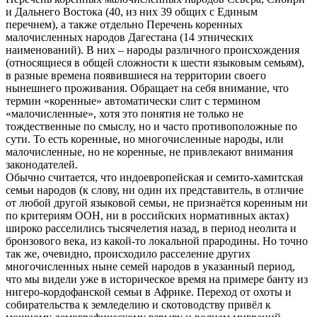
и Дальнего Востока (40, из них 39 общих с Единым
перечнем), а также отдельно Перечень коренных
малочисленных народов Дагестана (14 этнических
наименований). В них – народы различного происхождения
(относящиеся в общей сложности к шести языковым семьям),
в разные времена появившиеся на территории своего
нынешнего проживания. Обращает на себя внимание, что
термин «коренные» автоматически слит с термином
«малочисленные», хотя это понятия не только не
тождественные по смыслу, но и часто противоположные по
сути. То есть коренные, но многочисленные народы, или
малочисленные, но не коренные, не привлекают внимания
законодателей.
Обычно считается, что индоевропейская и семито-хамитская
семьи народов (к слову, ни один их представитель, в отличие
от любой другой языковой семьи, не признаётся коренным ни
по критериям ООН, ни в российских нормативных актах)
широко расселились тысячелетия назад, в период неолита и
бронзового века, из какой-то локальной прародины. Но точно
так же, очевидно, происходило расселение других
многочисленных ныне семей народов в указанный период,
что мы видели уже в историческое время на примере банту из
нигеро-кордофанской семьи в Африке. Переход от охоты и
собирательства к земледелию и скотоводству привёл к