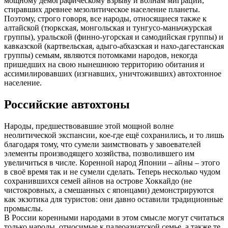
мощному демографическому взрыву и волнам миграций,
стиравших древнее мезолитическое население планеты.
Поэтому, строго говоря, все народы, относящиеся также к
алтайской (тюркская, монгольская и тунгусо-маньчжурская
группы), уральской (финно-угорская и самодийская группы) и
кавказской (картвельская, адыго-абхазская и нахо-дагестанская
группы) семьям, являются потомками народов, некогда
пришедших на свою нынешнюю территорию обитания и
ассимилировавших (изгнавших, уничтоживших) автохтонное
население.
Российские автохтоны
Народы, предшествовавшие этой мощной волне
неолитической экспансии, кое-где ещё сохранились, и то лишь
благодаря тому, что сумели заимствовать у завоевателей
элементы производящего хозяйства, позволившего им
увеличиться в числе. Коренной народ Японии – айны – этого
в своё время так и не сумели сделать. Теперь несколько чудом
сохранившихся семей айнов на острове Хоккайдо (не
чистокровных, а смешанных с японцами) демонстрируются
как экзотика для туристов: они давно оставили традиционные
промыслы.
В России коренными народами в этом смысле могут считаться
только народы, относимые к палеоазиатской семье, а также те,