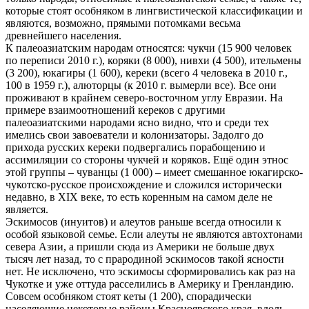
которые стоят особняком в лингвистической классификации и
являются, возможно, прямыми потомками весьма
древнейшего населения.
К палеоазиатским народам относятся: чукчи (15 900 человек
по переписи 2010 г.), коряки (8 000), нивхи (4 500), ительмены
(3 200), юкагиры (1 600), кереки (всего 4 человека в 2010 г.,
100 в 1959 г.), алюторцы (к 2010 г. вымерли все). Все они
проживают в крайнем северо-восточном углу Евразии. На
примере взаимоотношений кереков с другими
палеоазиатскими народами ясно видно, что и среди тех
имелись свои завоеватели и колонизаторы. Задолго до
прихода русских кереки подвергались порабощению и
ассимиляции со стороны чукчей и коряков. Ещё один этнос
этой группы – чуванцы (1 000) – имеет смешанное юкагирско-
чукотско-русское происхождение и сложился исторически
недавно, в XIX веке, то есть коренным на самом деле не
является.
Эскимосов (инуитов) и алеутов раньше всегда относили к
особой языковой семье. Если алеуты не являются автохтонами
севера Азии, а пришли сюда из Америки не больше двух
тысяч лет назад, то с прародиной эскимосов такой ясности
нет. Не исключено, что эскимосы сформировались как раз на
Чукотке и уже оттуда расселились в Америку и Гренландию.
Совсем особняком стоят кеты (1 200), спорадически
населяющие некоторые районы Красноярского края, вдоль