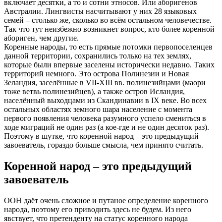
включает десятки, а то и сотни этносов. Или аборигенов
Австралии. Лингвисты насчитывают у них 28 языковых
семей – столько же, сколько во всём остальном человечестве.
Так что тут неизбежно возникнет вопрос, кто более коренной
абориген, чем другие.
Коренные народы, то есть прямые потомки первопоселенцев
данной территории, сохранились только на тех землях,
которые были впервые заселены исторически недавно. Таких
территорий немного. Это острова Полинезии и Новая
Зеландия, заселённые в VII-XIII вв. полинезийцами (маори
тоже ветвь полинезийцев), а также остров Исландия,
населённый выходцами из Скандинавии в IX веке. Во всех
остальных областях земного шара население с момента
первого появления человека разумного успело смениться в
ходе миграций не один раз (а кое-где и не один десяток раз).
Поэтому в шутке, что коренной народ – это предыдущий
завоеватель, гораздо больше смысла, чем принято считать.
Коренной народ – это предыдущий
завоеватель
ООН даёт очень сложное и путаное определение коренного
народа, поэтому его приводить здесь не будем. Из него
явствует, что претенденту на статус коренного народа