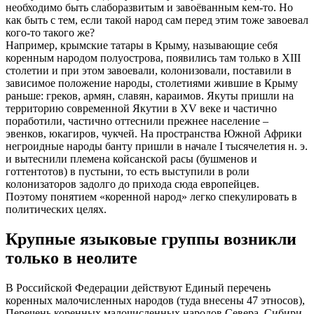
необходимо быть слаборазвитым и завоёванным кем-то. Но
как быть с тем, если такой народ сам перед этим тоже завоевал
кого-то такого же?
Например, крымские татары в Крыму, называющие себя
коренным народом полуострова, появились там только в XIII
столетии и при этом завоевали, колонизовали, поставили в
зависимое положение народы, столетиями жившие в Крыму
раньше: греков, армян, славян, караимов. Якуты пришли на
территорию современной Якутии в XV веке и частично
поработили, частично оттеснили прежнее население –
эвенков, юкагиров, чукчей. На пространства Южной Африки
негроидные народы банту пришли в начале I тысячелетия н. э.
и вытеснили племена койсанской расы (бушменов и
готтентотов) в пустыни, то есть выступили в роли
колонизаторов задолго до прихода сюда европейцев.
Поэтому понятием «коренной народ» легко спекулировать в
политических целях.
Крупные языковые группы возникли
только в неолите
В Российской Федерации действуют Единый перечень
коренных малочисленных народов (туда внесены 47 этносов),
Перечень коренных малочисленных народов Севера, Сибири