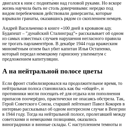
двигался к ним с поднятыми над головой руками. Но вскоре
жизнь научила быть не столь доверчивыми: нередко под
видом перебежчиков действовали диверсанты, которые
взрывали гранаты, оказавшись рядом со скоплением немцев.
Андрей Васильченко в книге «100 дней в кровавом аду.
Будапешт – "дунайский Сталинград”» рассказывает об одном
из самых известных случаев нарушения негласного правила
не трогать парламентёров. В декабре 1944 года вражеским
миномётным огнем был убит капитан Илья Остапенко,
который передал немецкому гарнизону ультиматум с
предложением капитуляции.
А на нейтральной полосе цветы
Если фронт стабилизировался на продолжительное время, то
нейтральная полоса становилась как бы «общей», и
противники могли посещать её для отдыха или пополнения
припасов поочерёдно, практически не опасаясь обстрела. Так,
Герой Советского Союза, старший лейтенант Павел Кокорев в
интервью рассказывал об одном интересном случае в Венгрии
в 1944 году. Тогда на нейтральной полосе, пролегавшей между
советскими и немецкими позициями, оказались
виноградники и винные склады. С наступлением темноты и