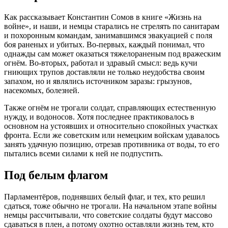
Как рассказывает Константин Сомов в книге «Жизнь на
войне», и наши, и немцы старались не стрелять по санитарам
и похоронным командам, занимавшимся эвакуацией с поля
боя раненых и убитых. Во-первых, каждый понимал, что
однажды сам может оказаться тяжелораненым под вражеским
огнём. Во-вторых, работал и здравый смысл: ведь кучи
гниющих трупов доставляли не только неудобства своим
запахом, но и являлись источником заразы: грызунов,
насекомых, болезней.
Также огнём не трогали солдат, справляющих естественную
нужду, и водоносов. Хотя последнее практиковалось в
основном на устоявших и относительно спокойных участках
фронта. Если же советским или немецким войскам удавалось
занять удачную позицию, отрезав противника от воды, то его
пытались всеми силами к ней не подпустить.
Под белым флагом
Парламентёров, поднявших белый флаг, и тех, кто решил
сдаться, тоже обычно не трогали. На начальном этапе войны
немцы рассчитывали, что советские солдаты будут массово
сдаваться в плен, а потому охотно оставляли жизнь тем, кто