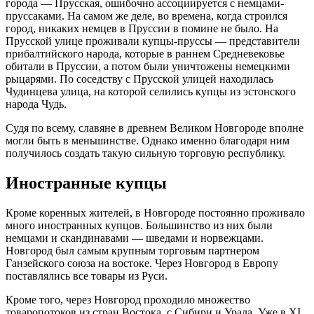
города — Прусская, ошибочно ассоциируется с немцами-
пруссаками. На самом же деле, во времена, когда строился
город, никаких немцев в Пруссии в помине не было. На
Прусской улице проживали купцы-пруссы — представители
прибалтийского народа, которые в раннем Средневековье
обитали в Пруссии, а потом были уничтожены немецкими
рыцарями. По соседству с Прусской улицей находилась
Чудинцева улица, на которой селились купцы из эстонского
народа Чудь.
Судя по всему, славяне в древнем Великом Новгороде вполне
могли быть в меньшинстве. Однако именно благодаря ним
получилось создать такую сильную торговую республику.
Иностранные купцы
Кроме коренных жителей, в Новгороде постоянно проживало
много иностранных купцов. Большинство из них были
немцами и скандинавами — шведами и норвежцами.
Новгород был самым крупным торговым партнером
Ганзейского союза на востоке. Через Новгород в Европу
поставлялись все товары из Руси.
Кроме того, через Новгород проходило множество
товаропотоков из стран Востока, с Сибири и Урала. Уже в XI