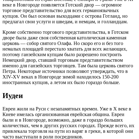
веке в Новгороде появляется Готский двор — огромное
торговое представительство для всех германоязычных
купцов. Он был основан выходцами с острова Готланд, но
предлагал свои услуги и шведам, и немцам, и голландцам.
Кроме собственно торгового представительства, в Готском
дворе была даже своя собственная католическая каменная
церковь — собор святого Олафа. Но скоро его и без того
немалых площадей перестало хватать для всех желающих,
поэтому ганзейским купцам было разрешено построить
Немецкий двор, ставший торговым представительством
именно для ганзейских торговцев. Там была церковь святого
Петра. Некоторые источники позволяют утверждать, что в
XIV-XV веках в Новгороде зимой находилось 150-200
иностранных купцов, а летом их было гораздо больше.
Иудеи
Евреи жили на Руси с незапамятных времен. Уже в X веке в
Киеве имелась организованная еврейская община. Евреи
были и в Новгороде, возможно, даже в гораздо больших
количествах, чем в других русских городах. Прежде всего, их
привлекала торговля на пути из варяг в греки, в которой они
часто выступали в роли посредников.