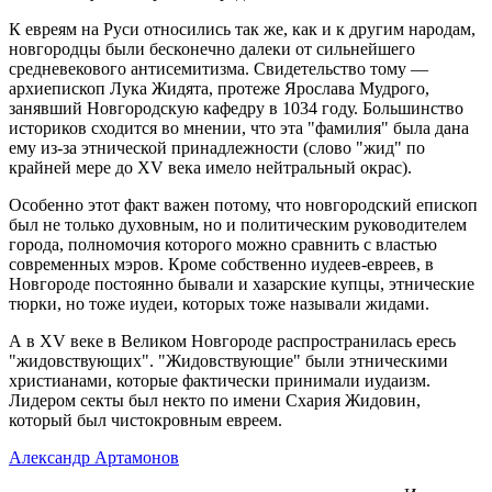
К евреям на Руси относились так же, как и к другим народам,
новгородцы были бесконечно далеки от сильнейшего
средневекового антисемитизма. Свидетельство тому —
архиепископ Лука Жидята, протеже Ярослава Мудрого,
занявший Новгородскую кафедру в 1034 году. Большинство
историков сходится во мнении, что эта "фамилия" была дана
ему из-за этнической принадлежности (слово "жид" по
крайней мере до XV века имело нейтральный окрас).
Особенно этот факт важен потому, что новгородский епископ
был не только духовным, но и политическим руководителем
города, полномочия которого можно сравнить с властью
современных мэров. Кроме собственно иудеев-евреев, в
Новгороде постоянно бывали и хазарские купцы, этнические
тюрки, но тоже иудеи, которых тоже называли жидами.
А в XV веке в Великом Новгороде распространилась ересь
"жидовствующих". "Жидовствующие" были этническими
христианами, которые фактически принимали иудаизм.
Лидером секты был некто по имени Схария Жидовин,
который был чистокровным евреем.
Александр Артамонов