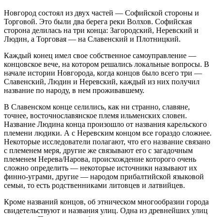
Новгород состоял из двух частей — Софийской стороны и
Торговой. Это были два берега реки Волхов. Софийская
сторона делилась на три конца: Загородский, Неревский и
Людин, а Торговая — на Славенский и Плотницкий.
Каждый конец имел свое собственное самоуправление —
концовское вече, на котором решались локальные вопросы. В
начале истории Новгорода, когда концов было всего три —
Славенский, Людин и Неревский, каждый из них получил
название по народу, в нем проживавшему.
В Славенском конце селились, как ни странно, славяне,
точнее, восточнославянское племя ильменских словен.
Название Людина конца произошло от названия карельского
племени людики. А с Неревским концом все гораздо сложнее.
Некоторые исследователи полагают, что его название связано
с племенем меря, другие же связывают его с загадочным
племенем Нерева/Нарова, происхождение которого очень
сложно определить — некоторые источники называют их
финно-уграми, другие — народом прибалтийской языковой
семьи, то есть родственниками литовцев и латвийцев.
Кроме названий концов, об этническом многообразии города
свидетельствуют и названия улиц. Одна из древнейших улиц