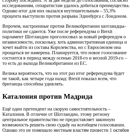
сторону последних. А за две недели до голосования, согласно
исследованиям, сепаратистам удалось добиться преимущества.
Однако итог для них оказался неутешительным – 55,3%
процента выступили против разрыва Эдинбурга с Лондоном.
Впрочем, настроенные против Великобритании шотландцы-
политики не сдаются. Уже после референдума о Brexit
парламент Шотландии проголосовал за новый референдум о
независимости, поскольку, хоть административная единица и
хочет выйти из состава Королевства, но с Евросоюзом она
прощаться не намерена. Планируется, что новое голосование
состоится в период между осенью 2018-го и весной 2019-го –
то есть до выхода Великобритании из ЕС.
Велика вероятность, что на этот раз итог референдума будет
не такой, как четыре года назад: Brexit показал всем, что
британцы способны удивлять.
Каталония против Мадрида
Ещё один претендент на скорую самостоятельность –
Каталония. В отличие от Шотландии, этому региону
центральное правительство не предоставляет законную
возможность решить свою судьбу на всеобщем голосовании.
Однако это не помешало местным властям провести 1 октября