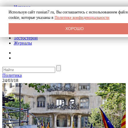
История
Биография
Используя сайт russian7.ru, Вы соглашаетесь с использованием файл
Криминал
cookie, которые указаны в
Политике конфиденциальности
Реклама на сайте
О сайте
ХОРОШО
Рекомендательные статьи
Тестостерон
Журналы
Политика
24/03/18