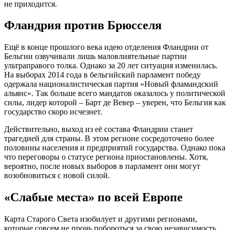
не приходится.
Фландрия против Брюсселя
Ещё в конце прошлого века идею отделения Фландрии от
Бельгии озвучивали лишь маловлиятельные партии
ультраправого толка. Однако за 20 лет ситуация изменилась.
На выборах 2014 года в бельгийский парламент победу
одержала националистическая партия «Новый фламандский
альянс». Так больше всего мандатов оказалось у политической
силы, лидер которой – Барт де Вевер – уверен, что Бельгия как
государство скоро исчезнет.
Действительно, выход из её состава Фландрии станет
трагедией для страны. В этом регионе сосредоточено более
половины населения и предприятий государства. Однако пока
что переговоры о статусе региона приостановлены. Хотя,
вероятно, после новых выборов в парламент они могут
возобновиться с новой силой.
«Слабые места» по всей Европе
Карта Старого Света изобилует и другими регионами,
которые совсем не прочь побороться за свою независимость.