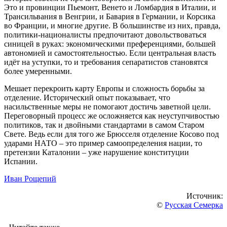
Это и провинции Пьемонт, Венето и Ломбардия в Италии, и
Трансильвания в Венгрии, и Бавария в Германии, и Корсика
во Франции, и многие другие. В большинстве из них, правда,
политики-националисты предпочитают довольствоваться
синицей в руках: экономическими преференциями, большей
автономией и самостоятельностью. Если центральная власть
идёт на уступки, то и требования сепаратистов становятся
более умеренными.
Мешает перекроить карту Европы и сложность борьбы за
отделение. Исторический опыт показывает, что
насильственные меры не помогают достичь заветной цели.
Переговорный процесс же осложняется как неуступчивостью
политиков, так и двойными стандартами в самом Старом
Свете. Ведь если для того же Брюсселя отделение Косово под
ударами НАТО – это пример самоопределения нации, то
претензии Каталонии – уже нарушение конституции
Испании.
Иван Рощепий
Источник:
©
Русская Семерка