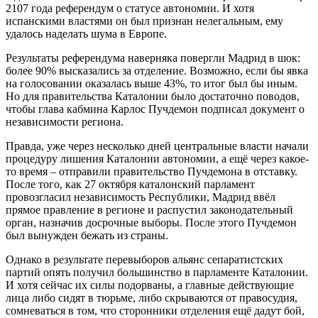
2107 года референдум о статусе автономии. И хотя
испанскими властями он был признан нелегальным, ему
удалось наделать шума в Европе.
Результаты референдума наверняка повергли Мадрид в шок:
более 90% высказались за отделение. Возможно, если бы явка
на голосовании оказалась выше 43%, то итог был бы иным.
Но для правительства Каталонии было достаточно поводов,
чтобы глава кабмина Карлос Пучдемон подписал документ о
независимости региона.
Правда, уже через несколько дней центральные власти начали
процедуру лишения Каталонии автономии, а ещё через какое-
то время – отправили правительство Пучдемона в отставку.
После того, как 27 октября каталонский парламент
провозгласил независимость Республики, Мадрид ввёл
прямое правление в регионе и распустил законодательный
орган, назначив досрочные выборы. После этого Пучдемон
был вынужден бежать из страны.
Однако в результате перевыборов альянс сепаратистских
партий опять получил большинство в парламенте Каталонии.
И хотя сейчас их силы подорваны, а главные действующие
лица либо сидят в тюрьме, либо скрываются от правосудия,
сомневаться в том, что сторонники отделения ещё дадут бой,