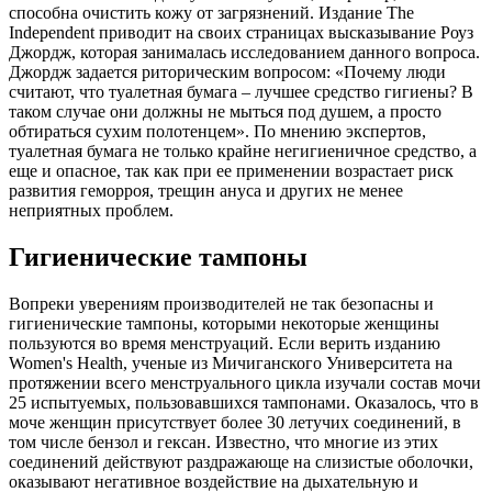
способна очистить кожу от загрязнений. Издание The
Independent приводит на своих страницах высказывание Роуз
Джордж, которая занималась исследованием данного вопроса.
Джордж задается риторическим вопросом: «Почему люди
считают, что туалетная бумага – лучшее средство гигиены? В
таком случае они должны не мыться под душем, а просто
обтираться сухим полотенцем». По мнению экспертов,
туалетная бумага не только крайне негигиеничное средство, а
еще и опасное, так как при ее применении возрастает риск
развития геморроя, трещин ануса и других не менее
неприятных проблем.
Гигиенические тампоны
Вопреки уверениям производителей не так безопасны и
гигиенические тампоны, которыми некоторые женщины
пользуются во время менструаций. Если верить изданию
Women's Health, ученые из Мичиганского Университета на
протяжении всего менструального цикла изучали состав мочи
25 испытуемых, пользовавшихся тампонами. Оказалось, что в
моче женщин присутствует более 30 летучих соединений, в
том числе бензол и гексан. Известно, что многие из этих
соединений действуют раздражающе на слизистые оболочки,
оказывают негативное воздействие на дыхательную и