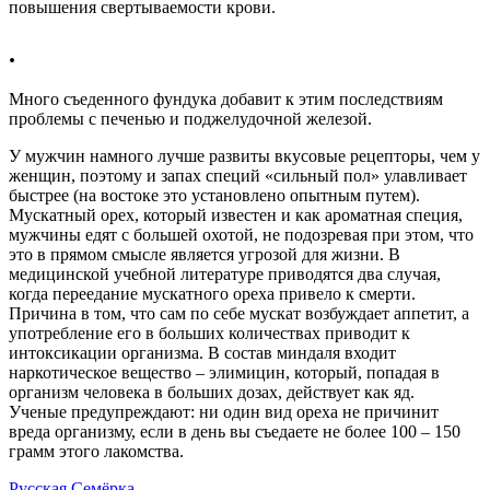
повышения свертываемости крови.
.
Много съеденного фундука добавит к этим последствиям
проблемы с печенью и поджелудочной железой.
У мужчин намного лучше развиты вкусовые рецепторы, чем у
женщин, поэтому и запах специй «сильный пол» улавливает
быстрее (на востоке это установлено опытным путем).
Мускатный орех, который известен и как ароматная специя,
мужчины едят с большей охотой, не подозревая при этом, что
это в прямом смысле является угрозой для жизни. В
медицинской учебной литературе приводятся два случая,
когда переедание мускатного ореха привело к смерти.
Причина в том, что сам по себе мускат возбуждает аппетит, а
употребление его в больших количествах приводит к
интоксикации организма. В состав миндаля входит
наркотическое вещество – элимицин, который, попадая в
организм человека в больших дозах, действует как яд.
Ученые предупреждают: ни один вид ореха не причинит
вреда организму, если в день вы съедаете не более 100 – 150
грамм этого лакомства.
Русская Семёрка