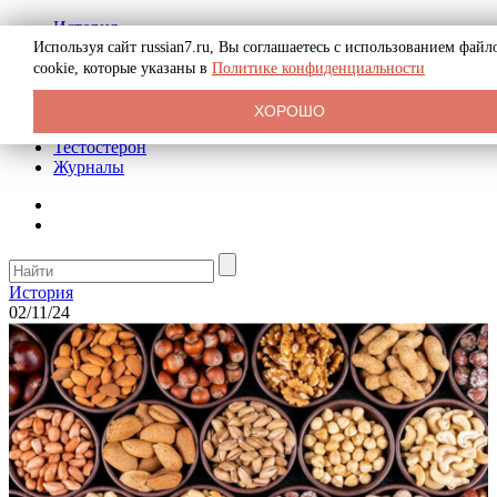
История
Биография
Используя сайт russian7.ru, Вы соглашаетесь с использованием файл
Криминал
cookie, которые указаны в
Политике конфиденциальности
Реклама на сайте
О сайте
ХОРОШО
Рекомендательные статьи
Тестостерон
Журналы
История
02/11/24