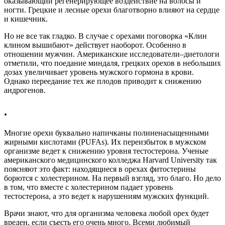
оказывающий регенерирующее воздействие на волосы и
ногти. Грецкие и лесные орехи благотворно влияют на сердце
и кишечник.
Но не все так гладко. В случае с орехами поговорка «Клин
клином вышибают» действует наоборот. Особенно в
отношении мужчин. Американские исследователи–диетологи
отметили, что поедание миндаля, грецких орехов в небольших
дозах увеличивает уровень мужского гормона в крови.
Однако переедание тех же плодов приводит к снижению
андрогенов.
.
Многие орехи буквально напичканы полиненасыщенными
жирными кислотами (PUFAs). Их переизбыток в мужском
организме ведет к снижению уровня тестостерона. Ученые
американского медицинского колледжа Harvard University так
поясняют это факт: находящиеся в орехах фитостерины
борются с холестерином. На первый взгляд, это благо. Но дело
в том, что вместе с холестерином падает уровень
тестостерона, а это ведет к нарушениям мужских функций.
Врачи знают, что для организма человека любой орех будет
вреден, если съесть его очень много. Всеми любимый