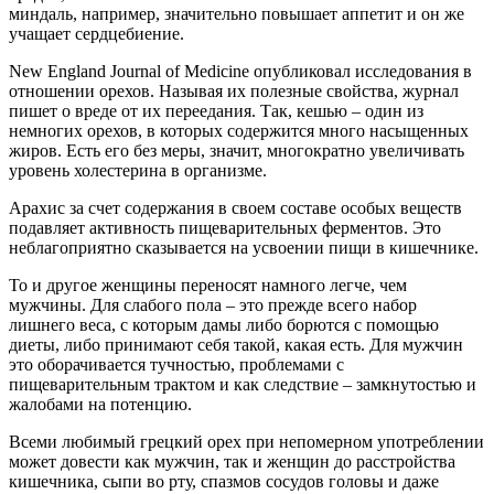
миндаль, например, значительно повышает аппетит и он же
учащает сердцебиение.
New England Journal of Medicine опубликовал исследования в
отношении орехов. Называя их полезные свойства, журнал
пишет о вреде от их переедания. Так, кешью – один из
немногих орехов, в которых содержится много насыщенных
жиров. Есть его без меры, значит, многократно увеличивать
уровень холестерина в организме.
Арахис за счет содержания в своем составе особых веществ
подавляет активность пищеварительных ферментов. Это
неблагоприятно сказывается на усвоении пищи в кишечнике.
То и другое женщины переносят намного легче, чем
мужчины. Для слабого пола – это прежде всего набор
лишнего веса, с которым дамы либо борются с помощью
диеты, либо принимают себя такой, какая есть. Для мужчин
это оборачивается тучностью, проблемами с
пищеварительным трактом и как следствие – замкнутостью и
жалобами на потенцию.
Всеми любимый грецкий орех при непомерном употреблении
может довести как мужчин, так и женщин до расстройства
кишечника, сыпи во рту, спазмов сосудов головы и даже