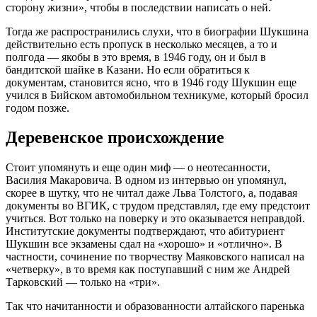
сторону жизни», чтобы в последствии написать о ней.
Тогда же распространились слухи, что в биографии Шукшина
действительно есть пропуск в несколько месяцев, а то и
полгода — якобы в это время, в 1946 году, он и был в
бандитской шайке в Казани. Но если обратиться к
документам, становится ясно, что в 1946 году Шукшин еще
учился в Бийском автомобильном техникуме, который бросил
годом позже.
Деревенское происхождение
Стоит упомянуть и еще один миф — о неотесанности,
Василия Макаровича. В одном из интервью он упомянул,
скорее в шутку, что не читал даже Льва Толстого, а, подавая
документы во ВГИК, с трудом представлял, где ему предстоит
учиться. Вот только на поверку и это оказывается неправдой.
Институтские документы подтверждают, что абитуриент
Шукшин все экзамены сдал на «хорошо» и «отлично». В
частности, сочинение по творчеству Маяковского написал на
«четверку», в то время как поступавший с ним же Андрей
Тарковский — только на «три».
Так что начитанности и образованности алтайского паренька