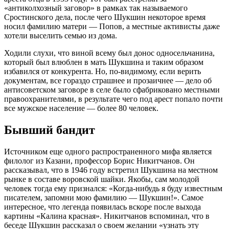
«антиколхозный заговор» в рамках так называемого
Сростинского дела, после чего Шукшин некоторое время
носил фамилию матери — Попов, а местные активисты даже
хотели выселить семью из дома.
Ходили слухи, что виной всему был донос односельчанина,
который был влюблен в мать Шукшина и таким образом
избавился от конкурента. Но, по-видимому, если верить
документам, все гораздо страшнее и прозаичнее — дело об
антисоветском заговоре в селе было сфабриковано местными
правоохранителями, в результате чего под арест попало почти
все мужское население — более 80 человек.
Бывший бандит
Источником еще одного распространенного мифа является
филолог из Казани, профессор Борис Никитчанов. Он
рассказывал, что в 1946 году встретил Шукшина на местном
рынке в составе воровской шайки. Якобы, сам молодой
человек тогда ему признался: «Когда-нибудь я буду известным
писателем, запомни мою фамилию — Шукшин!». Самое
интересное, что легенда появилась вскоре после выхода
картины «Калина красная». Никитчанов вспоминал, что в
беседе Шукшин рассказал о своем желании «узнать эту