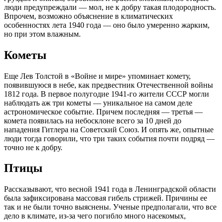
люди предупреждали — мол, не к добру такая плодородность.
Впрочем, возможно объяснение в климатических
особенностях лета 1940 года — оно было умеренно жарким,
но при этом влажным.
Кометы
Еще Лев Толстой в «Войне и мире» упоминает комету,
появившуюся в небе, как предвестник Отечественной войны
1812 года. В первое полугодие 1941-го жители СССР могли
наблюдать аж три кометы — уникальное на самом деле
астрономическое событие. Причем последняя — третья —
комета появилась на небосклоне всего за 10 дней до
нападения Гитлера на Советский Союз. И опять же, опытные
люди тогда говорили, что три таких события почти подряд —
точно не к добру.
Птицы
Рассказывают, что весной 1941 года в Ленинградской области
была зафиксирована массовая гибель стрижей. Причины ее
так и не были точно выяснены. Ученые предполагали, что все
дело в климате, из-за чего погибло много насекомых,