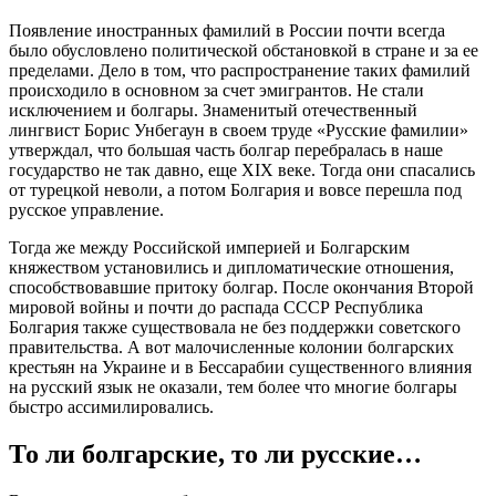
Появление иностранных фамилий в России почти всегда
было обусловлено политической обстановкой в стране и за ее
пределами. Дело в том, что распространение таких фамилий
происходило в основном за счет эмигрантов. Не стали
исключением и болгары. Знаменитый отечественный
лингвист Борис Унбегаун в своем труде «Русские фамилии»
утверждал, что большая часть болгар перебралась в наше
государство не так давно, еще ХIX веке. Тогда они спасались
от турецкой неволи, а потом Болгария и вовсе перешла под
русское управление.
Тогда же между Российской империей и Болгарским
княжеством установились и дипломатические отношения,
способствовавшие притоку болгар. После окончания Второй
мировой войны и почти до распада СССР Республика
Болгария также существовала не без поддержки советского
правительства. А вот малочисленные колонии болгарских
крестьян на Украине и в Бессарабии существенного влияния
на русский язык не оказали, тем более что многие болгары
быстро ассимилировались.
То ли болгарские, то ли русские…