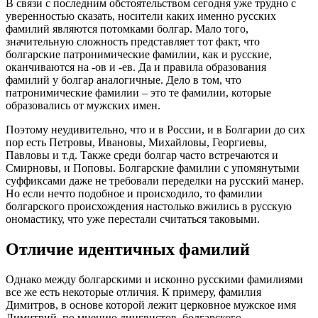
В связи с последним обстоятельством сегодня уже трудно с
уверенностью сказать, носители каких именно русских
фамилий являются потомками болгар. Мало того,
значительную сложность представляет тот факт, что
болгарские патронимические фамилии, как и русские,
оканчиваются на -ов и -ев. Да и правила образования
фамилий у болгар аналогичные. Дело в том, что
патронимические фамилии – это те фамилии, которые
образовались от мужских имен.
Поэтому неудивительно, что и в России, и в Болгарии до сих
пор есть Петровы, Ивановы, Михайловы, Георгиевы,
Павловы и т.д. Также среди болгар часто встречаются и
Смирновы, и Поповы. Болгарские фамилии с упомянутыми
суффиксами даже не требовали переделки на русский манер.
Но если нечто подобное и происходило, то фамилии
болгарского происхождения настолько вжились в русскую
ономастику, что уже перестали считаться таковыми.
Отличие идентичных фамилий
Однако между болгарскими и исконно русскими фамилиями
все же есть некоторые отличия. К примеру, фамилия
Димитров, в основе которой лежит церковное мужское имя
Димитрий, по мнению лингвистов, болгарского