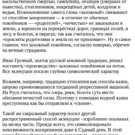
насильственной смертью, самоубийц, опойцев (умерших от
пьянства), утопленников, некрещёных детей, колдунов и
ведьм. Возникновение самого слова «заложный» связывают
со способом захоронения — в отличие от обычных
покойников — «родителей», «нечистых» не закапывали в
землю, а хоронили на перекрёстках дорог, границах полей, в
лесу, в болотах, в оврагах, так как считалось, что они
«прокляты родителями и земля их не принимает». Ну и самое
главное, что заложный покойник, согласно поверью, обречен
на вечные страдания.
Иван Грозный, знаток русской книжной традиции, решил
поставить «производство» заложных покойников на поток.
Все экзекуции носили глубоко символический характер
Возьмем, например, традицию утопления как способа казни,
широко применявшемуся тогдашней репрессивной машиной.
На Руси считалось, что озера, реки, болота суть место
обитания нечистой силы. Поэтому с помощью водной казни
преступника как бы отправляли к «своим».
Такой же сакральный характер носил другой
распространенный способ экзекуции - изрубление опальных
на мелки части. Прежде всего, это символизировало
невозможность воскрешения даже в Судный день. В этой