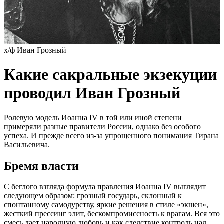
х/ф Иван Грозный
Какие сакральные экзекуции
проводил Иван Грозный
Ролевую модель Иоанна IV в той или иной степени
примеряли разные правители России, однако без особого
успеха. И прежде всего из-за упрощенного понимания Тирана
Васильевича.
Бремя власти
С беглого взгляда формула правления Иоанна IV выглядит
следующем образом: грозный государь, склонный к
спонтанному самодурству, яркие решения в стиле «экшен»,
жесткий прессинг элит, бескомпромиссность к врагам. Вся это
смесь дает народную любовь и как следствие контроль над