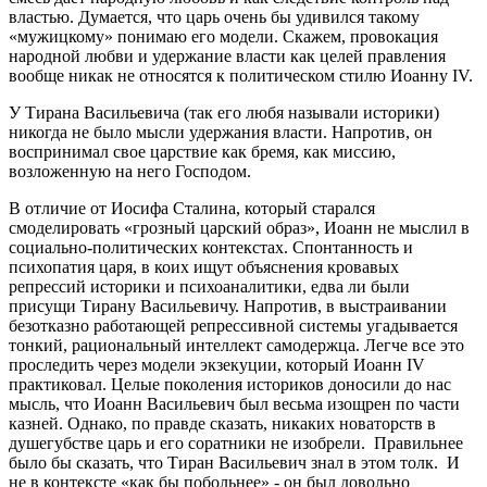
властью. Думается, что царь очень бы удивился такому
«мужицкому» понимаю его модели. Скажем, провокация
народной любви и удержание власти как целей правления
вообще никак не относятся к политическом стилю Иоанну IV.
У Тирана Васильевича (так его любя называли историки)
никогда не было мысли удержания власти. Напротив, он
воспринимал свое царствие как бремя, как миссию,
возложенную на него Господом.
В отличие от Иосифа Сталина, который старался
смоделировать «грозный царский образ», Иоанн не мыслил в
социально-политических контекстах. Спонтанность и
психопатия царя, в коих ищут объяснения кровавых
репрессий историки и психоаналитики, едва ли были
присущи Тирану Васильевичу. Напротив, в выстраивании
безотказно работающей репрессивной системы угадывается
тонкий, рациональный интеллект самодержца. Легче все это
проследить через модели экзекуции, который Иоанн IV
практиковал. Целые поколения историков доносили до нас
мысль, что Иоанн Васильевич был весьма изощрен по части
казней. Однако, по правде сказать, никаких новаторств в
душегубстве царь и его соратники не изобрели. Правильнее
было бы сказать, что Тиран Васильевич знал в этом толк. И
не в контексте «как бы побольнее» - он был довольно