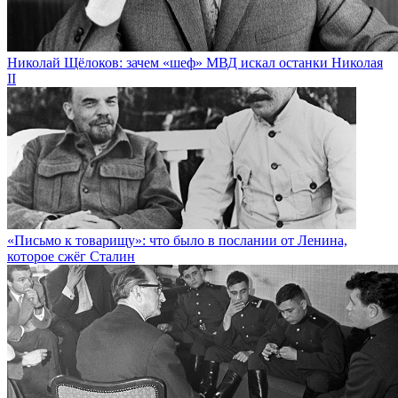
Николай Щёлоков: зачем «шеф» МВД искал останки Николая
II
«Письмо к товарищу»: что было в послании от Ленина,
которое сжёг Сталин