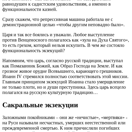
равнодушен к садистским удовольствиям, а именно в
функциональности казней.
Сразу скажем, что репрессивная машина работала не с
демонстрационной целью «чтобы другим неповадно было».
Царя и так все боялись и уважали. Любое выступление
против Венценосного полагалось как «хула на Духа Святого»,
то есть грехом, который нельзя искупить. В чем же состояло
функциональность экзекуций?
Напомним, что царь, согласно русской традиции, выступал
как Помазанник Божий, как Образ Господа на Земле. И как
грозное живое орудие Всевышнего, карающего грешников.
Иоанн IV стремился полностью соответствовать этой миссии.
Главным принципом экзекуций Иоанна стало умерщвление
не только плоти, но и души преступника. Здесь царь всецело
полагался на русскую культурную традицию…
Сакральные экзекуции
Заложными покойниками – они же «нечистые», «мертвяки» -
на Руси называли несчастных, умерших неестественной или
преждевременной смертью. К ним причисляли погибших