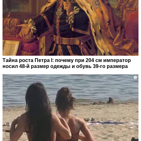
Тайна роста Петра I: почему при 204 см император
носил 48-й размер одежды и обувь 39-го размера
i