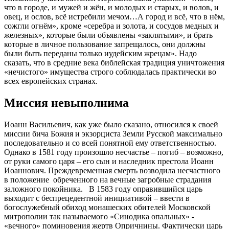
что в городе, и мужей и жён, и молодых и старых, и волов, и
овец, и ослов, всё истребили мечом…А город и всё, что в нём,
сожгли огнём», кроме «серебра и золота, и сосудов медных и
железных», которые были объявлены «заклятыми», и брать
которые в личное пользование запрещалось, они должны
были быть переданы только иудейским жрецам». Надо
сказать, что в средние века библейская традиция уничтожения
«нечистого» имущества строго соблюдалась практически во
всех европейских странах.
Миссия невыполнима
Иоанн Васильевич, как уже было сказано, относился к своей
миссии бича Божия и экзорциста Земли Русской максимально
последовательно и со всей понятной ему ответственностью.
Однако в 1581 году произошло несчастье – погиб – возможно,
от руки самого царя – его сын и наследник престола Иоанн
Иоаннович. Преждевременная смерть возводила несчастного
в положение обреченного на вечные загробные страдания
заложного покойника. В 1583 году оправившийся царь
выходит с беспрецедентной инициативой – ввести в
богослужебный обиход монашеских обителей Московской
митрополии так называемого «Синодика опальных» -
«вечного» поминовения жертв Опричнины. Фактически царь