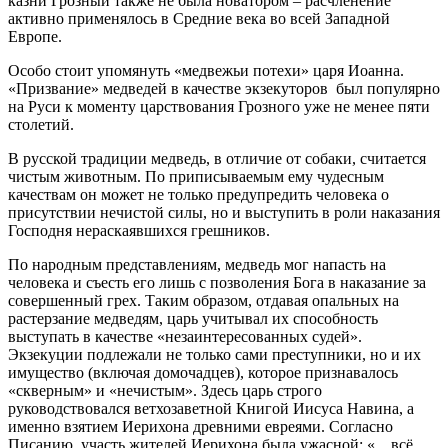
казни Грозный также не была новатором – расчленение
активно применялось в Средние века во всей Западной
Европе.
Особо стоит упомянуть «медвежьи потехи» царя Иоанна.
«Призвание» медведей в качестве экзекуторов был популярно
на Руси к моменту царствования Грозного уже не менее пяти
столетий.
В русской традиции медведь, в отличие от собаки, считается
чистым животным. По приписываемым ему чудесным
качествам он может не только предупредить человека о
присутствии нечистой силы, но и выступить в роли наказания
Господня нераскаявшихся грешников.
По народным представлениям, медведь мог напасть на
человека и съесть его лишь с позволения Бога в наказание за
совершенный грех. Таким образом, отдавая опальных на
растерзание медведям, царь учитывал их способность
выступать в качестве «незаинтересованных судей».
Экзекуции подлежали не только сами преступники, но и их
имущество (включая домочадцев), которое признавалось
«скверным» и «нечистым». Здесь царь строго
руководствовался ветхозаветной Книгой Иисуса Навина, а
именно взятием Иерихона древними евреями. Согласно
Писанию, участь жителей Иерихона была ужасной: «…всё,