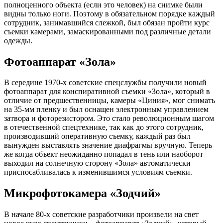
полноценного объекта (если это человек) на снимке были
видны только ноги. Поэтому в обязательном порядке каждый
сотрудник, занимавшийся слежкой, был обязан пройти курс
съемки камерами, замаскированными под различные детали
одежды.
Фотоаппарат «Зола»
В середине 1970-х советские спецслужбы получили новый
фотоаппарат для конспиративной съемки «Зола», который в
отличие от предшественницы, камеры «Циния», мог снимать
на 35-мм пленку и был оснащен электронным управлением
затвора и фоторезистором. Это стало революционным шагом
в отечественной спецтехнике, так как до этого сотрудник,
производивший оперативную съемку, каждый раз был
вынужден выставлять значение диафрагмы вручную. Теперь
же когда объект неожиданно попадал в тень или наоборот
выходил на солнечную сторону «Зола» автоматически
приспосабливалась к изменившимся условиям съемки.
Микрофотокамера «Зодчий»
В начале 80-х советские разработчики произвели на свет