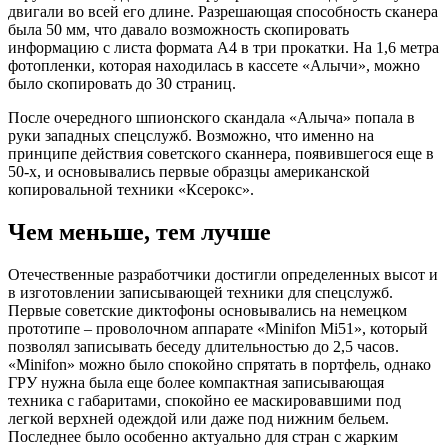
двигали во всей его длине. Разрешающая способность сканера
была 50 мм, что давало возможность скопировать
информацию с листа формата A4 в три прокатки. На 1,6 метра
фотопленки, которая находилась в кассете «Алычи», можно
было скопировать до 30 страниц.
После очередного шпионского скандала «Алыча» попала в
руки западных спецслужб. Возможно, что именно на
принципе действия советского сканнера, появившегося еще в
50-х, и основывались первые образцы американской
копировальной техники «Ксерокс».
Чем меньше, тем лучше
Отечественные разработчики достигли определенных высот и
в изготовлении записывающей техники для спецслужб.
Первые советские диктофоны основывались на немецком
прототипе – проволочном аппарате «Minifon Mi51», который
позволял записывать беседу длительностью до 2,5 часов.
«Minifon» можно было спокойно спрятать в портфель, однако
ГРУ нужна была еще более компактная записывающая
техника с габаритами, спокойно ее маскировавшими под
легкой верхней одеждой или даже под нижним бельем.
Последнее было особенно актуально для стран с жарким