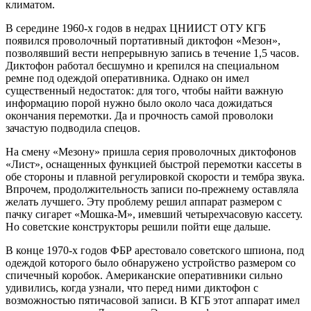
климатом.
В середине 1960-х годов в недрах ЦНИИСТ ОТУ КГБ
появился проволочный портативный диктофон «Мезон»,
позволявший вести непрерывную запись в течение 1,5 часов.
Диктофон работал бесшумно и крепился на специальном
ремне под одеждой оперативника. Однако он имел
существенный недостаток: для того, чтобы найти важную
информацию порой нужно было около часа дожидаться
окончания перемотки. Да и прочность самой проволоки
зачастую подводила спецов.
На смену «Мезону» пришла серия проволочных диктофонов
«Лист», оснащенных функцией быстрой перемотки кассеты в
обе стороны и плавной регулировкой скорости и тембра звука.
Впрочем, продолжительность записи по-прежнему оставляла
желать лучшего. Эту проблему решил аппарат размером с
пачку сигарет «Мошка-М», имевший четырехчасовую кассету.
Но советские конструкторы решили пойти еще дальше.
В конце 1970-х годов ФБР арестовало советского шпиона, под
одеждой которого было обнаружено устройство размером со
спичечный коробок. Американские оперативники сильно
удивились, когда узнали, что перед ними диктофон с
возможностью пятичасовой записи. В КГБ этот аппарат имел