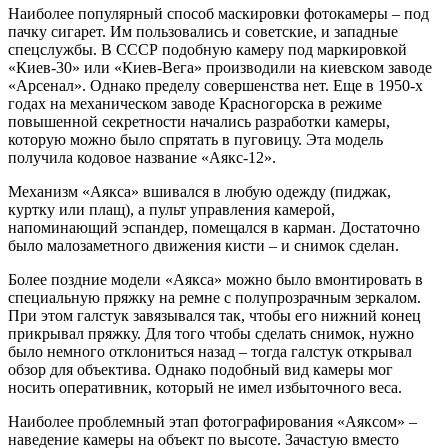
Наиболее популярный способ маскировки фотокамеры – под
пачку сигарет. Им пользовались и советские, и западные
спецслужбы. В СССР подобную камеру под маркировкой
«Киев-30» или «Киев-Вега» производили на киевском заводе
«Арсенал». Однако пределу совершенства нет. Еще в 1950-х
годах на механическом заводе Красногорска в режиме
повышенной секретности начались разработки камеры,
которую можно было спрятать в пуговицу. Эта модель
получила кодовое название «Аякс-12».
Механизм «Аякса» вшивался в любую одежду (пиджак,
куртку или плащ), а пульт управления камерой,
напоминающий эспандер, помещался в карман. Достаточно
было малозаметного движения кисти – и снимок сделан.
Более поздние модели «Аякса» можно было вмонтировать в
специальную пряжку на ремне с полупрозрачным зеркалом.
При этом галстук завязывался так, чтобы его нижний конец
прикрывал пряжку. Для того чтобы сделать снимок, нужно
было немного отклониться назад – тогда галстук открывал
обзор для объектива. Однако подобный вид камеры мог
носить оперативник, который не имел избыточного веса.
Наиболее проблемный этап фотографирования «Аяксом» –
наведение камеры на объект по высоте. Зачастую вместо