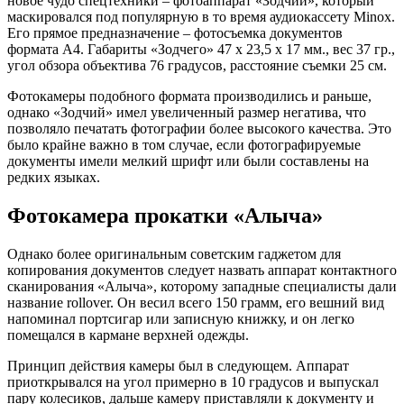
новое чудо спецтехники – фотоаппарат «Зодчий», который
маскировался под популярную в то время аудиокассету Minox.
Его прямое предназначение – фотосъемка документов
формата А4. Габариты «Зодчего» 47 х 23,5 х 17 мм., вес 37 гр.,
угол обзора объектива 76 градусов, расстояние съемки 25 см.
Фотокамеры подобного формата производились и раньше,
однако «Зодчий» имел увеличенный размер негатива, что
позволяло печатать фотографии более высокого качества. Это
было крайне важно в том случае, если фотографируемые
документы имели мелкий шрифт или были составлены на
редких языках.
Фотокамера прокатки «Алыча»
Однако более оригинальным советским гаджетом для
копирования документов следует назвать аппарат контактного
сканирования «Алыча», которому западные специалисты дали
название rollover. Он весил всего 150 грамм, его вешний вид
напоминал портсигар или записную книжку, и он легко
помещался в кармане верхней одежды.
Принцип действия камеры был в следующем. Аппарат
приоткрывался на угол примерно в 10 градусов и выпускал
пару колесиков, дальше камеру приставляли к документу и