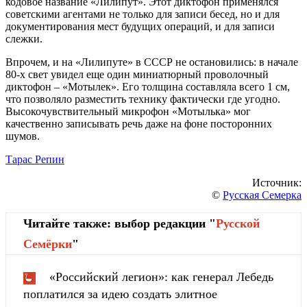
кодовое название «Лилипут». Этот диктофон применялся
советскими агентами не только для записи бесед, но и для
документирования мест будущих операций, и для записи
слежки.
Впрочем, и на «Лилипуте» в СССР не остановились: в начале
80-х свет увидел еще один миниатюрный проволочный
диктофон – «Мотылек». Его толщина составляла всего 1 см,
что позволяло разместить технику фактически где угодно.
Высокочувствительный микрофон «Мотылька» мог
качественно записывать речь даже на фоне посторонних
шумов.
Тарас Репин
Источник:
©
Русская Семерка
Читайте также: выбор редакции "
Русской
Cемёрки
"
«Российский легион»: как генерал Лебедь
поплатился за идею создать элитное