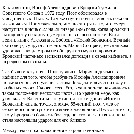
Как известно, Иосиф Александрович Бродский уехал из
Советского Союза в 1972 году. Поэт обосновался в
Соединенных Штатах. Там же спустя почти четверть века он
и скончался. Примечательно, что, несмотря на то, что смерть
наступила в ночь с 27 на 28 января 1996 года, когда Бродский
находился у себя дома, умер он не в своей постели. Если
верить книге Александра Боброва «Иосиф Бродский. Вечный
скиталец», супруга литератора, Мария Соццани, не слишком
удивилась, когда утром не обнаружила мужа в кровати:
Бродский частенько засиживался допоздна в своем кабинете, а
нередко там и засыпал.
Так было и в ту ночь. Проснувшись, Мария поднялась в
кабинет для того, чтобы разбудить Иосифа Александровича,
но живым она его уже не застала. Бродский лежал на полу в
разбитых очках. Скорее всего, бездыханное тело находилось в
таком положении несколько часов. По крайней мере, как
утверждает Валентина Полухина, автор издания «Иосиф
Бродский: жизнь, труды, эпоха», 55-летний поэт умер от
сердечного приступа не позднее 2 часов ночи. Несмотря на то,
что у Бродского было слабое сердце, его внезапная кончина
стала настоящим ударом для его близких.
Между тем о похоронах поэта его родственникам