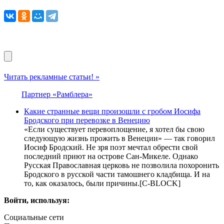
Читать рекламные статьи! »
Партнер «Рамблера»
Какие странные вещи произошли с гробом Иосифа
Бродского при перевозке в Венецию
«Если существует перевоплощение, я хотел бы свою
следующую жизнь прожить в Венеции» — так говорил
Иосиф Бродский. Не зря поэт мечтал обрести свой
последний приют на острове Сан-Микеле. Однако
Русская Православная церковь не позволила похоронить
Бродского в русской части тамошнего кладбища. И на
то, как оказалось, были причины.[С-BLOCK]
Войти, используя:
Социальные сети