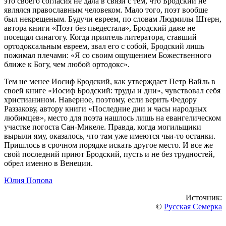
это своего согласия не дала в связи с тем, что Бродский не
являлся православным человеком. Мало того, поэт вообще
был некрещеным. Будучи евреем, по словам Людмилы Штерн,
автора книги «Поэт без пьедестала», Бродский даже не
посещал синагогу. Когда приятель литератора, ставший
ортодоксальным евреем, звал его с собой, Бродский лишь
пожимал плечами: «Я со своим ощущением Божественного
ближе к Богу, чем любой ортодокс».
Тем не менее Иосиф Бродский, как утверждает Петр Вайль в
своей книге «Иосиф Бродский: труды и дни», чувствовал себя
христианином. Наверное, поэтому, если верить Федору
Раззакову, автору книги «Последние дни и часы народных
любимцев», место для поэта нашлось лишь на евангелическом
участке погоста Сан-Микеле. Правда, когда могильщики
вырыли яму, оказалось, что там уже имеются чьи-то останки.
Пришлось в срочном порядке искать другое место. И все же
свой последний приют Бродский, пусть и не без трудностей,
обрел именно в Венеции.
Юлия Попова
Источник:
©
Русская Семерка