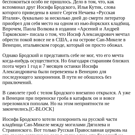
беспокоиться особо не пришлось. Дело в том, что, как
вспоминал друг Иосифа Бродского, Илья Кутик, слова
которого приведены в книге Сергея Нечаева «Русская
Италия», буквально за несколько дней до смерти литератор
приобрел для себя место на одном из нью-йоркских кладбищ.
Впрочем, Паола Волкова в издании «Арсений и Андрей
Тарковские» писала о том, что Иосиф Александрович мечтал
обрести покой вовсе не в США, а на острове Сан-Микеле в
Венеции, итальянском городе, который он просто обожал.
Однако Бродский и представить себе не мог, что его мечта
когда-нибудь осуществится. Но благодаря стараниям близких
поэта через 1 год и 7 месяцев останки Иосифа
Александровича были перевезены в Венецию для
последующего захоронения. В пути не обошлось без
приключений.
В самолете гроб с телом Бродского внезапно открылся. А уже
в Венеции при переноске гроба в катафалк он и вовсе
переломился пополам. Но на этом неприятности не
закончились.[
С-BLOCK]
Иосифа Бродского хотели похоронить на русской части
кладбища Сан-Микеле между могилами Дягилева и
Стравинского. Вот только Русская Православная церковь на