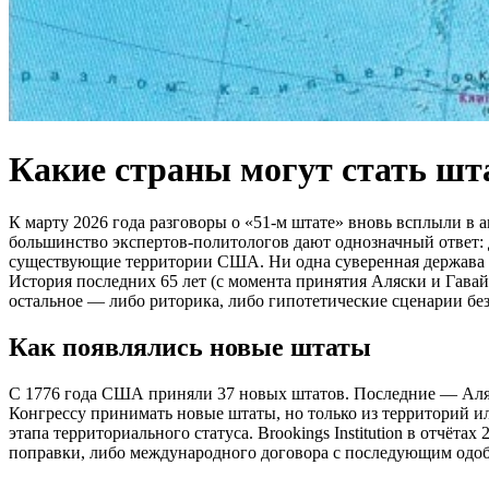
Какие страны могут стать шт
К марту 2026 года разговоры о «51-м штате» вновь всплыли в 
большинство экспертов-политологов дают однозначный ответ:
существующие территории США. Ни одна суверенная держава н
История последних 65 лет (с момента принятия Аляски и Гава
остальное — либо риторика, либо гипотетические сценарии бе
Как появлялись новые штаты
С 1776 года США приняли 37 новых штатов. Последние — Аляск
Конгрессу принимать новые штаты, но только из территорий ил
этапа территориального статуса. Brookings Institution в отчё
поправки, либо международного договора с последующим одоб