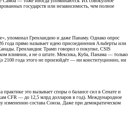
е Самоа — тоже иногда упоминаются. Их совокупное
ированных государств или независимость, чем полное
ате», упоминал Гренландию и даже Панаму. Однако опрос
2026 года прямо называет идею присоединения Альберты или
анады. Гренландия: Трамп говорил о покупке, CSIS
ком влиянии, а не о штате. Мексика, Куба, Панама — только
До 2100 года этого не произойдёт — ни конституционно, ни
 практике это вызывает споры о балансе сил в Сенате и
кам CFR — до 12,5 млрд долларов в год). Международное
ому изменению состава Союза. Даже при демократическом