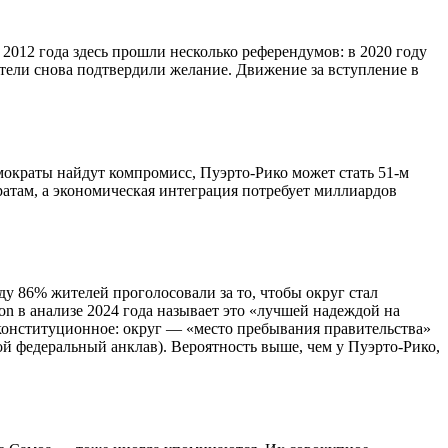
2012 года здесь прошли несколько референдумов: в 2020 году
тели снова подтвердили желание. Движение за вступление в
мократы найдут компромисс, Пуэрто-Рико может стать 51-м
ратам, а экономическая интеграция потребует миллиардов
у 86% жителей проголосовали за то, чтобы округ стал
on в анализе 2024 года называет это «лучшей надеждой на
 конституционное: округ — «место пребывания правительства»
ой федеральный анклав). Вероятность выше, чем у Пуэрто-Рико,