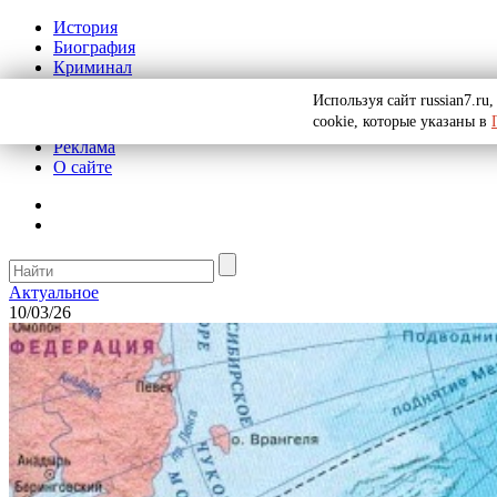
История
Биография
Криминал
СССР
Используя сайт russian7.r
Тайны
cookie, которые указаны в
Рекомендации
Реклама
О сайте
Актуальное
10/03/26