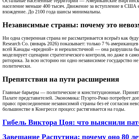
Остальные населённые территории — Американские Виргински
население меньше 400 тысяч. Движение за вступление в США ес
вхождение. До 2100 года шансы минимальны.
Независимые страны: почему это нево
Ни одна суверенная страна не рассматривается всерьёз как бу
Research Co. (январь 2026) показывает: только 7 % американц
всей Канады «вредной» и нереалистичной — она разрушила бы
моделирует сценарии стратегического контроля, но даже в сам
риторика. За всю историю ни одно независимое государство не
политически.
Препятствия на пути расширения
Главные барьеры — политические и конституционные. Принятие 
Палате представителей. Экономика: Пуэрто-Рико потребует до
право: присоединение независимой страны без её согласия не
большинстве в Конгрессе процесс растягивается на годы.
Гибель Виктора Цоя: что выяснили па
Завещание Распутина: почему оно 80 ле