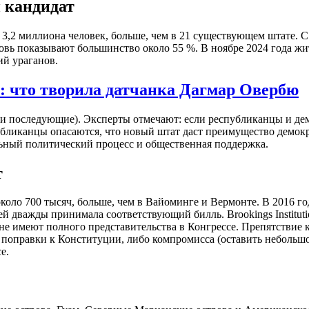
 кандидат
,2 миллиона человек, больше, чем в 21 существующем штате. С 
овь показывают большинство около 55 %. В ноябре 2024 года жи
ий ураганов.
: что творила датчанка Дагмар Овербю
м и последующие). Эксперты отмечают: если республиканцы и де
публиканцы опасаются, что новый штат даст преимущество демок
альный политический процесс и общественная поддержка.
т
ло 700 тысяч, больше, чем в Вайоминге и Вермонте. В 2016 год
 дважды принимала соответствующий билль. Brookings Instituti
 не имеют полного представительства в Конгрессе. Препятствие
ибо поправки к Конституции, либо компромисса (оставить небольш
е.