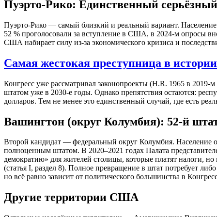
Пуэрто-Рико: Единственный серьёзный
Пуэрто-Рико — самый близкий и реальный вариант. Население 3
52 % проголосовали за вступление в США, в 2024-м опросы вн
США набирает силу из-за экономического кризиса и последств
Самая жестокая преступница в истории
Конгресс уже рассматривал законопроекты (H.R. 1965 в 2019-
штатом уже в 2030-е годы. Однако препятствия остаются: рес
долларов. Тем не менее это единственный случай, где есть ре
Вашингтон (округ Колумбия): 52-й шта
Второй кандидат — федеральный округ Колумбия. Население око
полноценным штатом. В 2020–2021 годах Палата представителей
демократию» для жителей столицы, которые платят налоги, но
(статья I, раздел 8). Полное превращение в штат потребует л
но всё равно зависит от политического большинства в Конгресс
Другие территории США