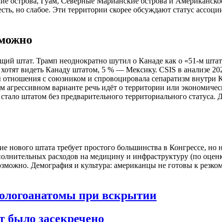
е острова, Гуам, Северные Марианские острова и Американско
ть, но слабое. Эти территории скорее обсуждают статус ассоци
зможно
дущий штат. Трамп неоднократно шутил о Канаде как о «51-м шт
ев хотят видеть Канаду штатом, 5 % — Мексику. CSIS в анализе 
 отношения с союзником и спровоцировала сепаратизм внутри К
ом агрессивном варианте речь идёт о территории или экономичес
 стало штатом без предварительного территориального статуса. 
нового штата требует простого большинства в Конгрессе, но на
полнительных расходов на медицину и инфраструктуру (по оцен
возможно. Демография и культура: американцы не готовы к резк
тологоанатомы при вскрытии
т было засекречено