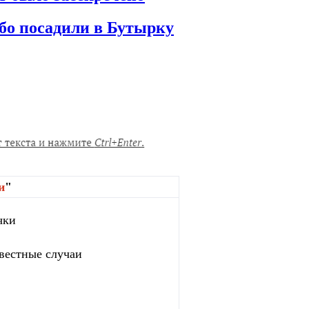
мбо посадили в Бутырку
и
"
чки
вестные случаи