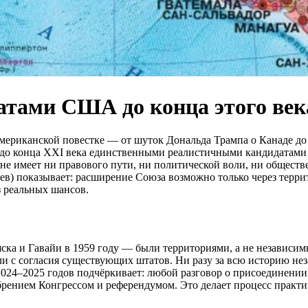
атами США до конца этого век
американской повестке — от шуток Дональда Трампа о Канаде до
 до конца XXI века единственными реалистичными кандидатами н
е имеет ни правового пути, ни политической воли, ни обществ
йев) показывает: расширение Союза возможно только через терр
з реальных шансов.
а и Гавайи в 1959 году — были территориями, а не независимым
и с согласия существующих штатов. Ни разу за всю историю нез
тах 2024–2025 годов подчёркивает: любой разговор о присоедине
рением Конгрессом и референдумом. Это делает процесс практ