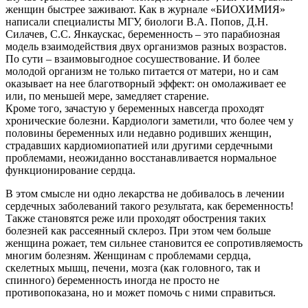
женщин быстрее заживают. Как в журнале «БИОХИМИЯ»
написали специалисты МГУ, биологи В.А. Попов, Д.Н.
Силачев, С.С. Янкаускас, беременность – это парабиозная
модель взаимодействия двух организмов разных возрастов.
По сути – взаимовыгодное сосушествование. И более
молодой организм не только питается от матери, но и сам
оказывает на нее благотворный эффект: он омолаживает ее
или, по меньшей мере, замедляет старение.
Кроме того, зачастую у беременных навсегда проходят
хронические болезни. Кардиологи заметили, что более чем у
половины беременных или недавно родивших женщин,
страдавших кардиомиопатией или другими сердечными
проблемами, неожиданно восстанавливается нормальное
функционирование сердца.
В этом смысле ни одно лекарства не добивалось в лечении
сердечных заболеваний такого результата, как беременность!
Также становятся реже или проходят обострения таких
болезней как рассеянный склероз. При этом чем больше
женщина рожает, тем сильнее становится ее сопротивляемость
многим болезням. Женщинам с проблемами сердца,
скелетных мышц, печени, мозга (как головного, так и
спинного) беременность иногда не просто не
противопоказана, но и может помочь с ними справиться.