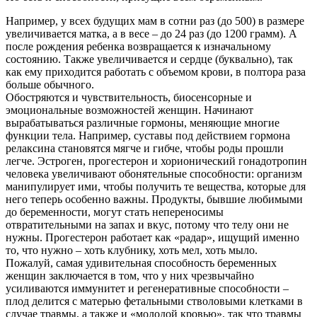
Например, у всех будущих мам в сотни раз (до 500) в размере
увеличивается матка, а в весе – до 24 раз (до 1200 грамм). А
после рождения ребенка возвращается к изначальному
состоянию. Также увеличивается и сердце (буквально), так
как ему приходится работать с объемом крови, в полтора раза
больше обычного.
Обостряются и чувствительность, биосенсорные и
эмоциональные возможностей женщин. Начинают
вырабатываться различные гормоны, меняющие многие
функции тела. Например, суставы под действием гормона
релаксина становятся мягче и гибче, чтобы роды прошли
легче. Эстроген, прогестерон и хорионический гонадотропин
человека увеличивают обонятельные способности: организм
манипулирует ими, чтобы получить те вещества, которые для
него теперь особенно важны. Продукты, бывшие любимыми
до беременности, могут стать непереносимы
отвратительными на запах и вкус, потому что телу они не
нужны. Прогестерон работает как «радар», ищущий именно
то, что нужно – хоть клубнику, хоть мел, хоть мыло.
Пожалуй, самая удивительная способность беременных
женщин заключается в том, что у них чрезвычайно
усиливаются иммунитет и регенеративные способности –
плод делится с матерью фетальными стволовыми клетками в
случае травмы, а также и «молодой кровью», так что травмы