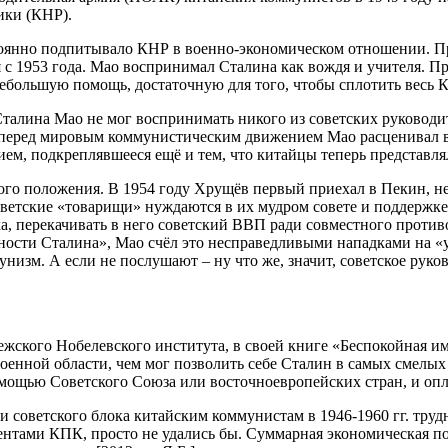
ики (КНР).
оянно подпитывало КНР в военно-экономическом отношении. При
я с 1953 года. Мао воспринимал Сталина как вождя и учителя. 
 небольшую помощь, достаточную для того, чтобы сплотить весь 
талина Мао не мог воспринимать никого из советских руководи
и перед мировым коммунистическим движением Мао расценивал в
ем, подкреплявшееся ещё и тем, что китайцы теперь представ
о положения. В 1954 году Хрущёв первый приехал в Пекин, не 
оветские «товарищи» нуждаются в их мудром совете и поддержке
ка, перекачивать в него советский ВВП ради совместного против
ости Сталина», Мао счёл это несправедливыми нападками на «уч
низм. А если не послушают – ну что же, значит, советское руко
жского Нобелевского института, в своей книге «Беспокойная и
 военной области, чем мог позволить себе Сталин в самых смелых
мощью Советского Союза или восточноевропейских стран, и опла
 советского блока китайским коммунистам в 1946-1960 гг. труд
тами КПК, просто не удались бы. Суммарная экономическая пом