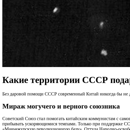
Какие территории СССР под
Без даровой помощи СССР современный Китай никогда бы не до
Мираж могучего и верного союзника
Советский Союз стал помогать китайским коммунистам с самог
прибывать ускоряющимися темпами. Только при поддержке СССР
«Маньчжурскую революционную базу». Оттуда Народно-освобод