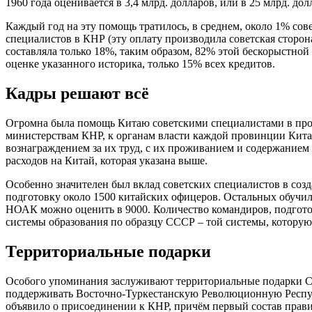
1960 года оценивается в 3,4 млрд. долларов, или в 25 млрд. долл
Каждый год на эту помощь тратилось, в среднем, около 1% со
специалистов в КНР (эту оплату производила советская сторо
составляла только 18%, таким образом, 82% этой бескорыстной
оценке указанного историка, только 15% всех кредитов.
Кадры решают всё
Огромна была помощь Китаю советскими специалистами в про
министерствам КНР, к органам власти каждой провинции Кита
вознаграждением за их труд, с их проживанием и содержанием в
расходов на Китай, которая указана выше.
Особенно значителен был вклад советских специалистов в соз
подготовку около 1500 китайских офицеров. Остальных обучил
НОАК можно оценить в 9000. Количество командиров, подгото
системы образования по образцу СССР – той системы, которую 
Территориальные подарки
Особого упоминания заслуживают территориальные подарки Со
поддерживать Восточно-Туркестанскую Революционную Республ
объявило о присоединении к КНР, причём первый состав правит