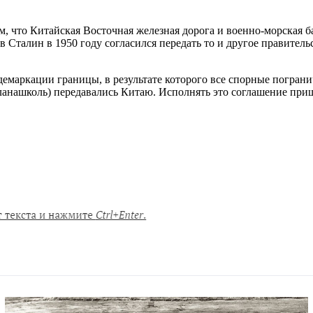
, что Китайская Восточная железная дорога и военно-морская б
ов Сталин в 1950 году согласился передать то и другое правител
емаркации границы, в результате которого все спорные пограничн
ланашколь) передавались Китаю. Исполнять это соглашение приш