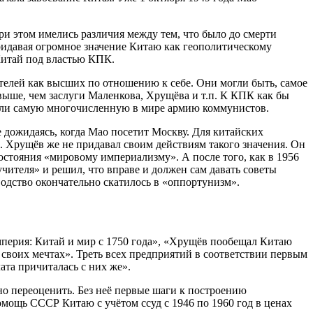
 этом имелись различия между тем, что было до смерти
Придавая огромное значение Китаю как геополитическому
Китай под властью КПК.
телей как высших по отношению к себе. Они могли быть, самое
ыше, чем заслуги Маленкова, Хрущёва и т.п. К КПК как бы
ляли самую многочисленную в мире армию коммунистов.
дожидаясь, когда Мао посетит Москву. Для китайских
. Хрущёв же не придавал своим действиям такого значения. Он
остояния «мировому империализму». А после того, как в 1956
ителя» и решил, что вправе и должен сам давать советы
водство окончательно скатилось в «оппортунизм».
мперия: Китай и мир с 1750 года», «Хрущёв пообещал Китаю
 своих мечтах». Треть всех предприятий в соответствии первым
та причиталась с них же».
но переоценить. Без неё первые шаги к построению
ощь СССР Китаю с учётом ссуд с 1946 по 1960 год в ценах