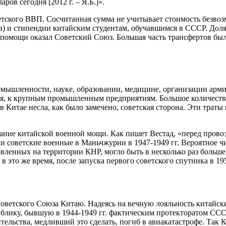
аров сегодня [2012 г. – Я.Б.]».
ветского ВВП. Сосчитанная сумма не учитывает стоимость безво
на) и стипендии китайским студентам, обучавшимся в СССР. Дол
 помощи оказал Советский Союз. Большая часть трансфертов был
мышленности, науке, образовании, медицине, организации арм
я, к крупным промышленным предприятиям. Большое количество
 Китае несла, как было замечено, советская сторона. Эти траты
дание китайской военной мощи. Как пишет Вестад, «перед пров
и советские военные в Маньчжурии в 1947-1949 гг. Вероятное ч
вленных на территории КНР, могло быть в несколько раз больш
в это же время, после запуска первого советского спутника в 1
ветского Союза Китаю. Надеясь на вечную лояльность китайск
ику, бывшую в 1944-1949 гг. фактическим протекторатом СССР
ельства, медливший это сделать, погиб в авиакатастрофе. Так 