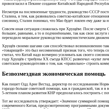
провозгласил в Пекине создание Китайской Народной Республ
Несмотря на послевоенные трудности, руководство СССР пост
Сталина, и тем, как развивались советско-китайские отношени
союзнику, Сталин понимал, что Мао будет лоялен ему даже за
Совсем иная ситуация сложилась при Хрущёве. После смерти С
большее, равными, а то и подчинёнными, так как свои заслуг
переходило моральное руководство коммунистическим движени
Хрущёв своими шагами сам способствовал возникновению таког
«товарищей» это был несомненный признак того, что теперь с
считал, что Китай надо всемерно усиливать как своего союзни
году Хрущёв с трибуны ХХ съезда КПСС развенчал «культ личн
советским руководителям о том, как «правильно» строить комму
Безвозмездная экономическая помощь
Как пишет Одд Арне Вестад, директор по исследованиям Норве
гораздо больше советской помощи, как в гражданской, так и в
5-летним планом развития КНР предполагалось построить с по
Тот же исследователь утверждает: «Значение суммарной помощи
современного Китая, предусмотренному программными докумен