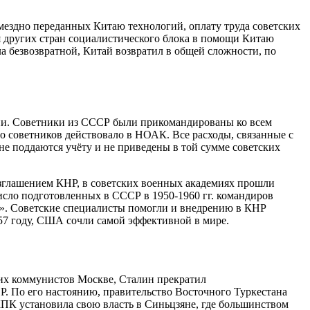
змездно переданных Китаю технологий, оплату труда советских
я других стран социалистического блока в помощи Китаю
а безвозвратной, Китай возвратил в общей сложности, по
ии. Советники из СССР были прикомандированы ко всем
 советников действовало в НОАК. Все расходы, связанные с
 не поддаются учёту и не приведены в той сумме советских
озглашением КНР, в советских военных академиях прошли
исло подготовленных в СССР в 1950-1960 гг. командиров
е». Советские специалисты помогли и внедрению в КНР
957 году, США сочли самой эффективной в мире.
их коммунистов Москве, Сталин прекратил
. По его настоянию, правительство Восточного Туркестана
КПК установила свою власть в Синьцзяне, где большинством