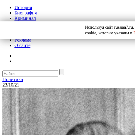
История
Биография
Криминал
СССР
Используя сайт russian7.r
Тайны
cookie, которые указаны в
Рекомендации
Реклама
О сайте
Политика
23/10/21