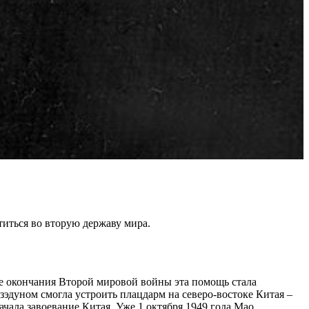
иться во вторую державу мира.
ле окончания Второй мировой войны эта помощь стала
дуном смогла устроить плацдарм на северо-востоке Китая –
ала завоевание Китая. Уже 1 октября 1949 года Мао