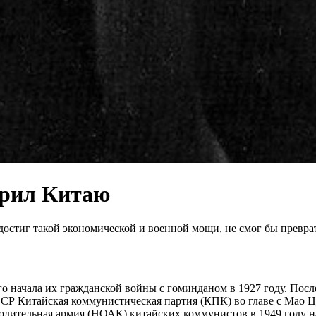
арил Китаю
стиг такой экономической и военной мощи, не смог бы преврат
о начала их гражданской войны с гоминданом в 1927 году. Пос
 Китайская коммунистическая партия (КПК) во главе с Мао Цзэ
ительная армия (НОАК) китайских коммунистов в 1949 году нач