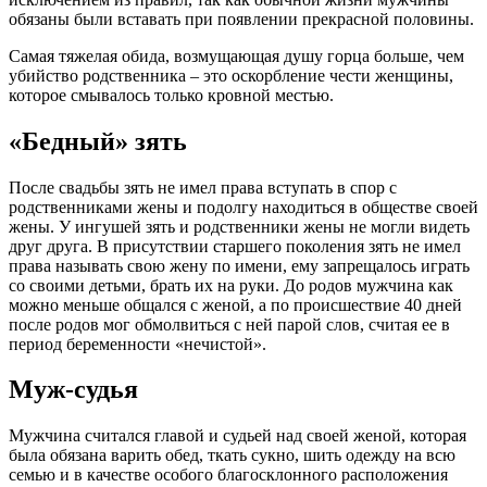
обязаны были вставать при появлении прекрасной половины.
Самая тяжелая обида, возмущающая душу горца больше, чем
убийство родственника – это оскорбление чести женщины,
которое смывалось только кровной местью.
«Бедный» зять
После свадьбы зять не имел права вступать в спор с
родственниками жены и подолгу находиться в обществе своей
жены. У ингушей зять и родственники жены не могли видеть
друг друга. В присутствии старшего поколения зять не имел
права называть свою жену по имени, ему запрещалось играть
со своими детьми, брать их на руки. До родов мужчина как
можно меньше общался с женой, а по происшествие 40 дней
после родов мог обмолвиться с ней парой слов, считая ее в
период беременности «нечистой».
Муж-судья
Мужчина считался главой и судьей над своей женой, которая
была обязана варить обед, ткать сукно, шить одежду на всю
семью и в качестве особого благосклонного расположения