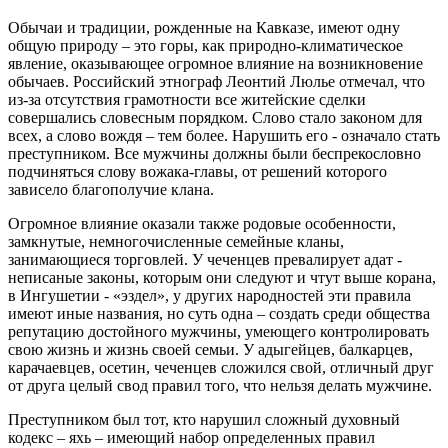
Обычаи и традиции, рожденные на Кавказе, имеют одну
общую природу – это горы, как природно-климати
ческое
явление, оказывающее огромное влияние на возникновение
обычаев. Российский этнограф Леонтий Люлье отмечал, что
из-за отсутствия грамотности все житейские сделки
совершались словесным порядком. Слово стало законом для
всех, а слово вождя – тем более. Нарушить его - означало стать
преступником. Все мужчины должны были беспрекословно
подчиняться слову вожака-главы, от решений которого
зависело благополучие клана.
Огромное влияние оказали также родовые особенности,
замкнутые, немногочисленные семейные кланы,
занимающиеся торговлей. У чеченцев превалирует адат -
неписаные законы, которым они следуют и чтут выше корана,
в Ингушетии - «эздел», у других народностей эти правила
имеют иные названия, но суть одна – создать среди общества
репутацию достойного мужчины, умеющего контролировать
свою жизнь и жизнь своей семьи. У адыгейцев, балкарцев,
карачаевцев, осетин, чеченцев сложился свой, отличный друг
от друга целый свод правил того, что нельзя делать мужчине.
Преступником был тот, кто нарушил сложный духовный
кодекс – яхь – имеющий набор определенных правил