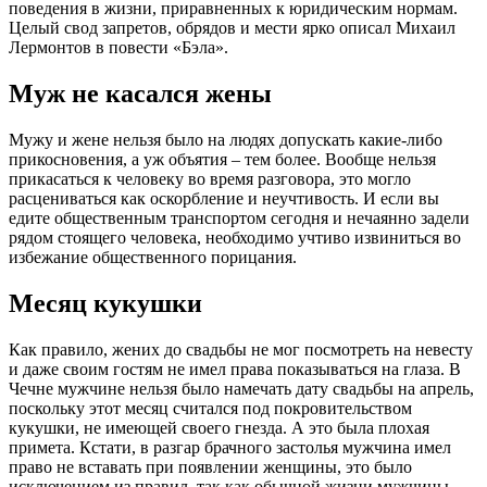
поведения в жизни, приравненных к юридическим нормам.
Целый свод запретов, обрядов и мести ярко описал Михаил
Лермонтов в повести «Бэла».
Муж не касался жены
Мужу и жене нельзя было на людях допускать какие-либо
прикосновения, а уж объятия – тем более. Вообще нельзя
прикасаться к человеку во время разговора, это могло
расцениваться как оскорбление и неучтивость. И если вы
едите общественным транспортом сегодня и нечаянно задели
рядом стоящего человека, необходимо учтиво извиниться во
избежание общественного порицания.
Месяц кукушки
Как правило, жених до свадьбы не мог посмотреть на невесту
и даже своим гостям не имел права показываться на глаза. В
Чечне мужчине нельзя было намечать дату свадьбы на апрель,
поскольку этот месяц считался под покровительством
кукушки, не имеющей своего гнезда. А это была плохая
примета. Кстати, в разгар брачного застолья мужчина имел
право не вставать при появлении женщины, это было
исключением из правил, так как обычной жизни мужчины