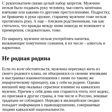
С рукопожатием связан целый набор запретов. Мужчине
нельзя было подавать руку человеку, чья советь запятнана
взятками или какими-то другими преступлениями. Подростку,
не бравшему в руки оружие, старшему мужчине тоже нельзя
протягивать руку. А еще – близким родственникам, так как
считалось, что вражды между ними никогда не возникнет и
примирения, следовательно, тоже.
По шариату, мужчине нельзя употреблять напитки,
вызывающие помутнение сознания, в их числе – алкоголь и
наркотики.
Не родная родина
Если по воле обстоятельств, мужчина переезжал жить из
своего родового клана, он объединялся со своими земляками
и выстраивал взаимоотношения с ними по такому же
иерархическому принципу, как у себя на родине. Однако
внешний мир оказывал серьезное влияние на кавказских
мужчин. Причем у себя дома они стараются чтить этот кодекс,
но приезжая в другие страны, в том числе и Россию, вековые
традиции не соблюдают. Нередко в милицейские сводки
попадает информация о правонарушениях, совершаемые
лицами кавказской национальности.