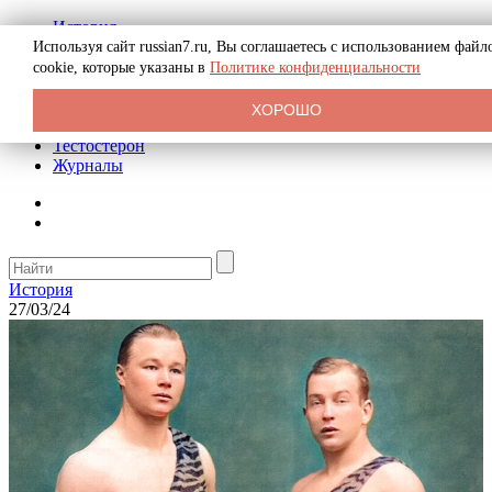
История
Биография
Используя сайт russian7.ru, Вы соглашаетесь с использованием файл
Криминал
cookie, которые указаны в
Политике конфиденциальности
Реклама на сайте
О сайте
ХОРОШО
Рекомендательные статьи
Тестостерон
Журналы
История
27/03/24