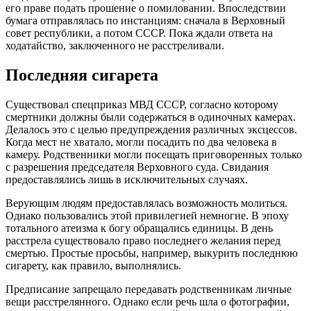
его праве подать прошение о помиловании. Впоследствии
бумага отправлялась по инстанциям: сначала в Верховный
совет республики, а потом СССР. Пока ждали ответа на
ходатайство, заключенного не расстреливали.
Последняя сигарета
Существовал спецприказ МВД СССР, согласно которому
смертники должны были содержаться в одиночных камерах.
Делалось это с целью предупреждения различных эксцессов.
Когда мест не хватало, могли посадить по два человека в
камеру. Родственники могли посещать приговоренных только
с разрешения председателя Верховного суда. Свидания
предоставлялись лишь в исключительных случаях.
Верующим людям предоставлялась возможность молиться.
Однако пользовались этой привилегией немногие. В эпоху
тотального атеизма к богу обращались единицы. В день
расстрела существовало право последнего желания перед
смертью. Простые просьбы, например, выкурить последнюю
сигарету, как правило, выполнялись.
Предписание запрещало передавать родственникам личные
вещи расстрелянного. Однако если речь шла о фотографии,