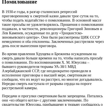
Помилование
В 1930-е годы, в разгар сталинских репрессий
приговоренному к смертной казни давали трое суток на то,
чтобы подать ходатайство о помиловании. В основной массе
такие просьбы не удовлетворялись. Прошения о помиловании
подавали, в частности, революционеры Григорий Зиновьев и
Лев Каменев, осужденные по делу «Троцкистско-
зиновьевского центра». Они были рассмотрены ЦИК СССР
немедленно и оба отклонены. Заключенных расстреляли через
день после вынесения приговора.
Во время правления Хрущева и Брежнева осужденным на
смерть давали больше времени на то, чтобы написать просьбу
о помиловании. По воспоминаниям Х. М. Юнусова –
бывшего руководителя тюрьмы УА-38/1 МВД
Азербайджанской ССР, где неоднократно приводили в
исполнение приговоры о высшей мере, смертникам не
сообщали, что их ведут на расстрел, но многие догадывались.
Нередко смерть наступала от разрыва сердца на пороге
расстрельной камеры.
Передачи и прогулки смертникам были запрещены. Питались
они «из общего котла» с другими заключенными. По
свидетельству Юнусова, прибывшему в тюрьму сообщалось о